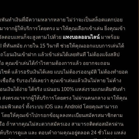
มพันทำเงินที่มีความหลากหลาย ไม่ว่าจะเป็นสล็อตแตกบ่อย
รงมาจากผู้ให้บริการโดยตรง มาให้คุณเลือกเข้าเล่น ยิ่งคุณเข้า
รางวัลตอบแทนก็จะสูงตามไปด้วย
แทงบอลออนไลน์
มาพร้อม
I ที่ทันสมัย ภายใน 15 วินาที ช่วยให้คุณออกแบบการเล่นได้
ารถโอนเงินเข้าฝาก แล้วเข้าเล่นได้เลยทันที ไม่ต้องแจ้งสลิป
ือ คุณเข้าเล่นได้กำไรตามต้องการแล้ว อยากจะถอน
ซต์ แล้วรอรับเงินได้เลย แบบไม่ต้องรออนุมัติ ไม่ต้องทำยอด
เชื่อถือ รับรองได้เลยว่า คุณเข้าเล่นแล้วเงินไม่หาย ไม่ค้าง
ถอนเงินได้ง่าย ได้จริง แน่นอน 100% แหล่งรวมเกมเดิมพันทำ
 ส่งตรงมาจากผู้ให้บริการโดยตรง ไม่ผ่านคนกลาง มาให้คุณ
ล็ต คอมพิวเตอร์ ทั้งระบบ iOS และ Android โดยคุณสามารถ
ัวเอง โดยให้คุณเข้าไปกรอกข้อมูลลงทะเบียนสมัครสมาชิกตาม
 หรือ ถ้าหากคุณไม่สะดวกสมัครเอง สามารถติดต่อสมัครผ่าน
ห้บริการดูแล และ ตอบคำถามคุณอยู่ตลอด 24 ชั่วโมง แหล่ง