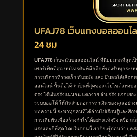
UFAJ78 เว็บแทงบอลออนไลน์
24 ชม
UFAJ78
เว็บพนันบอลออนไลน์ ที่นิยมมากที่สุดเ
เพอร์เฟ็คที่สุด บนโทรศัพท์มือถือที่รองรับทุกระบบ
การบริการที่รวดเร็ว ทันสมัย และ มีบอลให้เลือ
ออนไลน์ นั้นถือได้ว่าเป็นที่สุดของ เว็บไซต์แทง
ตรง ได้เงินจริงแน่นอน แตกง่าย จ่ายจริง แจกเยอะ 
ระบบออโต้ ให้มันง่ายต่อการหาเงินของคุณอย่า
บทความนี้ จะพาทุกคนที่ได้อ่านไปเรียนรู้และศึกษ
การเดิมพันเพื่อสร้างกำไรได้อย่างแท้จริง หรือ ส
แรงและดีที่สุด โดยในตอนนี้เราต้องรู้ก่อนว่า ยุค