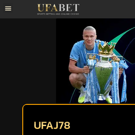
UFAJ78