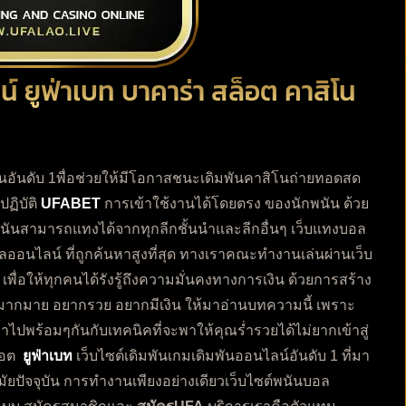
 ยูฟ่าเบท บาคาร่า สล็อต คาสิโน
ป็นอันดับ 1พื่อช่วยให้มีโอกาสชนะเดิมพันคาสิโนถ่ายทอดสด
ปฏิบัติ
UFABET
การเข้าใช้งานได้โดยตรง ของนักพนัน ด้วย
กพนันสามารถแทงได้จากทุกลีกชั้นนำและลีกอื่นๆ เว็บแทงบอล
บอลออนไลน์ ที่ถูกค้นหาสูงที่สุด ทางเราคณะทำงานเล่นผ่านเว็บ
เพื่อให้ทุกคนได้รังรู้ถึงความมั่นคงทางการเงิน ด้วยการสร้าง
งมากมาย อยากรวย อยากมีเงิน ให้มาอ่านบทความนี้ เพราะ
าไปพร้อมๆกันกับเทคนิคที่จะพาให้คุณร่ำรวยได้ไม่ยากเข้าสู่
ล็อต
ยูฟ่าเบท
เว็บไซต์เดิมพันเกมเดิมพันออนไลน์อันดับ 1 ที่มา
สมัยปัจจุบัน การทำงานเพียงอย่างเดียวเว็บไซต์พนันบอล