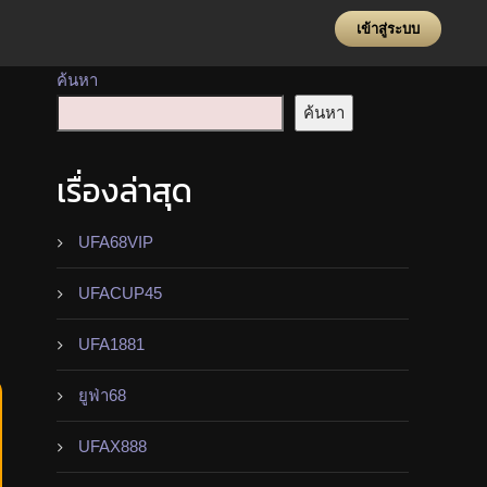
เข้าสู่ระบบ
ค้นหา
ค้นหา
เรื่องล่าสุด
UFA68VIP
UFACUP45
UFA1881
ยูฟ่า68
UFAX888