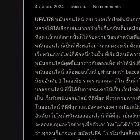
4 ตุลาคม 2024
บทความ
No comments
UFAJ78
พนันออนไลน์ ครบวงจรเว็บไซต์พนันออ
หลายให้ได้เลือกเล่นมากกว่าเว็บอื่นๆจัดเต็มเหมื
ที่สุด แล้วหลังจากนั้นก็ได้รับความนิยมสำหรับเพ
พนันออนไลน์เป็นที่พึงพอใจมานาน คงจะเริ่มตั้งแต่
เว็บพนันออนไลน์ก็คือหนึ่งในนั้น ที่เริ่มมีคนมีค
พนันออนไลน์ผุดขึ้นมาราวกับดอกเห็ด ทำให้นักเสี่
พนันออนไลน์ สล็อตออนไลน์ ยูฟ่าบาคาร่า baccara
นิยมอันดับ 1 ในเอเชีย รวมรวบเกมคาสิโน ชั้นนำ ได้
บอลออนไลน์ ที่นี้ได้รับการชมเชยให้เป็น เว็บไซต
เป็น เว็บรับพนันออนไลน์ ที่ดีที่สุด ที่รวบรวมกา
โนออนไลน์ ที่ดีที่สุด และยังคงครองความนิยมเป็
อันดับ เว็บไซต์พนันบอลออนไลน์ ที่ดีที่สุด เป็นเงิน
จะลองลงทุนอะไรต่างๆเพื่อตัวเอง โดยไม่ได้ทำให้ใ
ว่า ทุกคนก็น่าจะพอ สมัครUFA โปรโมชั่นสล็อต1