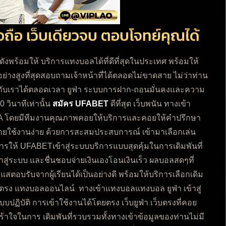
ือ เว็บเดียวจบ ตอบโจทย์คุณได้
ด่งดังพร้อมให้ บริการแทงบอลได้ที่ดีที่สุดในประเทศ พร้อมให้
่างสูงที่สุดสอบถามเจ้าหน้าที่ได้ตลอดไม่ขาดสาย ไม่ว่าท่าน
กับเราได้ตลอดเวลา ยูฟ่า ระบบการฝาก-ถอนมั่นคงและความ
วินาทีเท่านั้น
สมัคร UFABET
ดีที่สุด เว็บพนัน ทางเข้า
UFA โดยมีทีมงานคุณภาพคอยให้บริการและคอยให้คำปรึกษา
บายใช้งานง่าย ด้วยการสะสมประสบการณ์ เข้ามาเลือกเล่น
ารให้ UFABETเข้าสู่ระบบบริการแบบสุดคุ้มในการเดิมพันที่
าสู่ระบบ และชื่นชอบจ่ายเงินเองโอนเงินเร็ว ผลบอลสดๆที่
ตอบรับจากผู้เรียนได้เป็นอย่างดี พร้อมให้บริการเลือกเดิม
ว็บตรง แทงบอลออนไลน์ ทางเข้าแทงบอลแทงบอล ยูฟ่า เข้าสู่
บปฏิบัติ การเข้าใช้งานได้โดยตรง เว็บยูฟ่า เว็บตรงที่คอย
้าใจในการ เดิมพันที่รวบรวมทั้งทางเข้าข้อมูลของท่านไม่มี