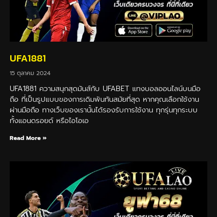
UFA1881
15 ตุลาคม 2024
UFA1881 ความสนุกสุดมันส์กับ UFABET แทงบอลออนไลน์บนมือ
ถือ ที่เป็นรูปแบบของการเดิมพันทันสมัยที่สุด หากคุณเลือกใช้งาน
ผ่านมือถือ ทางเว็บของเรานั้นได้รองรับการใช้งาน ทุกรุ่นทุกระบบ
ทั้งแอนดรอยด์ หรือไอโอเอ
Read More »