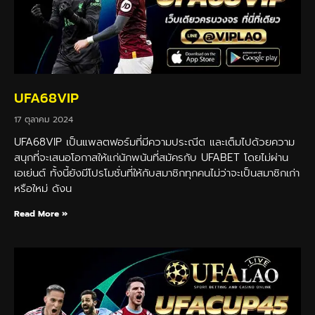
UFA68VIP
17 ตุลาคม 2024
UFA68VIP เป็นแพลตฟอร์มที่มีความประณีต และเต็มไปด้วยความ
สนุกที่จะเสนอโอกาสให้แก่นักพนันที่สมัครกับ UFABET โดยไม่ผ่าน
เอเย่นต์ ทั้งนี้ยังมีโปรโมชั่นที่ให้กับสมาชิกทุกคนไม่ว่าจะเป็นสมาชิกเก่า
หรือใหม่ ดังน
Read More »