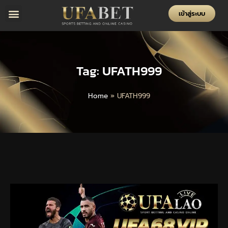
เข้าสู่ระบบ
Tag: UFATH999
Home
»
UFATH999