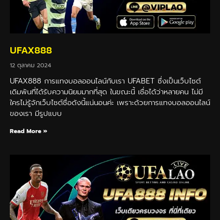
UFAX888
12 ตุลาคม 2024
UFAX888 การแทงบอลออนไลน์กับเรา UFABET ซึ่งเป็นเว็บไซต์
เดิมพันที่ได้รับความนิยมมากที่สุด ในขณะนี้ เชื่อได้ว่าหลายคน ไม่มี
ใครไม่รู้จักเว็บไซต์ชื่อดังนี้แน่นอนค่ะ เพราะด้วยการแทงบอลออนไลน์
ของเรา มีรูปแบบ
Read More »