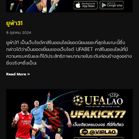
ยูฟ่า31
8 ตุลาคม 2024
ยูฟ่า31 เป็นเว็บไซต์คาสิโนออนไลน์ยอดนิยมเยอะที่สุดในขณะนี้ซึ่ง
กล่าวได้ว่าเป็นยอดเยี่ยมของเว็บไซต์ UFABET คาสิโนออนไลน์ที่มี
ความครบครันและก็ได้ประสิทธิภาพมากมายในระดับค่อนข้างสูงอย่าง
ยิ่งจริงๆซึ่งเป็นเ
Read More »