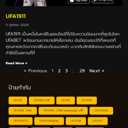
UFA1911
5 ตุลาคม 2024
UFA1911 เป็นหนึ่งในคาสิโนออนไลน์ที่ได้รับความนิยมมากที่สุดในโลก
UFABET พร้อมเกมมากมายให้เลือกเล่น มันมีคุณสมบัติทั้งหมดที่
คุณคาดหวังจากคาสิโนระดับแนวหน้า บวกกับสิทธิพิเศษบางอย่างที่
ทำให้เป็นสถานที่ที่
Read More »
« Previous
1
2
3
…
29
Next »
ป้ายกำกับ
UFA35
UFA35CLUB
UFA36
UFA345
UFA345. 24hr
UFA345. COM ທດລອງເລ່ນ ຟຣີ
UFA345HL
UFA345TH
UFA345ສະລັອດ
UFA346
UFA347