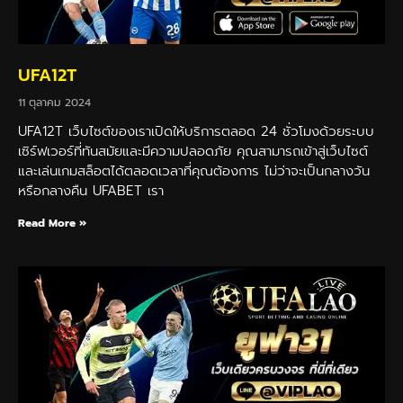
UFA12T
11 ตุลาคม 2024
UFA12T เว็บไซต์ของเราเปิดให้บริการตลอด 24 ชั่วโมงด้วยระบบ
เซิร์ฟเวอร์ที่ทันสมัยและมีความปลอดภัย คุณสามารถเข้าสู่เว็บไซต์
และเล่นเกมสล็อตได้ตลอดเวลาที่คุณต้องการ ไม่ว่าจะเป็นกลางวัน
หรือกลางคืน UFABET เรา
Read More »