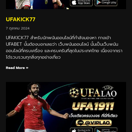
UFAKICK77
7 ตุลาคม 2024
UFAKICK77 สำหรับนักพนันออนไลน์ที่กำลังมองหา ทางเข้า
UFABET นั้นต้องบอกเลยว่า เว็บพนันออนไลน์ นั้นเป็นเว็บพนัน
ออนไลน์ที่ครบเครื่อง และครบครันที่สุดในประเทศไทย เนื่องจากเรา
ได้รวบรวมทุกสิ่งทุกอย่างเกี่ยว
Read More »