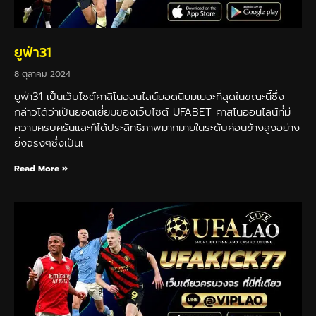
ยูฟ่า31
8 ตุลาคม 2024
ยูฟ่า31 เป็นเว็บไซต์คาสิโนออนไลน์ยอดนิยมเยอะที่สุดในขณะนี้ซึ่ง
กล่าวได้ว่าเป็นยอดเยี่ยมของเว็บไซต์ UFABET คาสิโนออนไลน์ที่มี
ความครบครันและก็ได้ประสิทธิภาพมากมายในระดับค่อนข้างสูงอย่าง
ยิ่งจริงๆซึ่งเป็นเ
Read More »