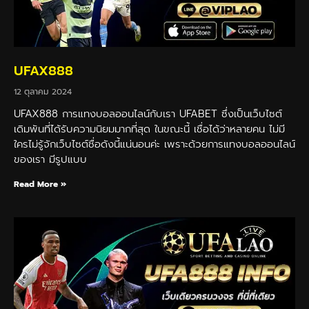
UFAX888
12 ตุลาคม 2024
UFAX888 การแทงบอลออนไลน์กับเรา UFABET ซึ่งเป็นเว็บไซต์
เดิมพันที่ได้รับความนิยมมากที่สุด ในขณะนี้ เชื่อได้ว่าหลายคน ไม่มี
ใครไม่รู้จักเว็บไซต์ชื่อดังนี้แน่นอนค่ะ เพราะด้วยการแทงบอลออนไลน์
ของเรา มีรูปแบบ
Read More »