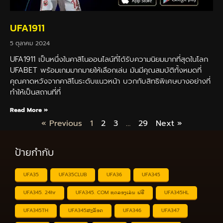
UFA1911
5 ตุลาคม 2024
UFA1911 เป็นหนึ่งในคาสิโนออนไลน์ที่ได้รับความนิยมมากที่สุดในโลก
UFABET พร้อมเกมมากมายให้เลือกเล่น มันมีคุณสมบัติทั้งหมดที่
คุณคาดหวังจากคาสิโนระดับแนวหน้า บวกกับสิทธิพิเศษบางอย่างที่
ทำให้เป็นสถานที่ที่
Read More »
« Previous
1
2
3
…
29
Next »
ป้ายกำกับ
UFA35
UFA35CLUB
UFA36
UFA345
UFA345. 24hr
UFA345. COM ທດລອງເລ່ນ ຟຣີ
UFA345HL
UFA345TH
UFA345ສະລັອດ
UFA346
UFA347