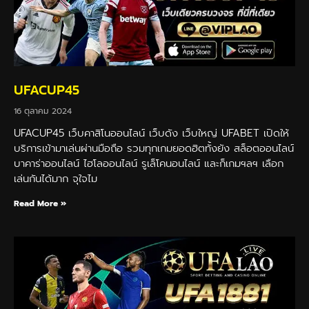
UFACUP45
16 ตุลาคม 2024
UFACUP45 เว็บคาสิโนออนไลน์ เว็บดัง เว็บใหญ่ UFABET เปิดให้
บริการเข้ามาเล่นผ่านมือถือ รวมทุกเกมยอดฮิตทั้งยัง สล็อตออนไลน์
บาคาร่าออนไลน์ ไฮโลออนไลน์ รูเล็โคนอนไลน์ และก็เกมฯลฯ เลือก
เล่นกันได้มาก จุใจไม
Read More »