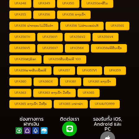
UFA348
UFA349
UFA350
UFA350ຄາສິໂນ
UFA355
UFA356
UFA356 ທາງເຂົ້າ
UFA356 ຝາກຖອນໄມ່ມີຂັ້ນ​ຕໍ່າ
UFA356 ໄມ່ຜ່ານເອເຍ່ນຕ໌
UFA356S
UFA356TH
UFA356V1
UFA356V2
UFA356V4
UFA356V5
UFA356V7
UFA356X
UFA356ຟຣີສິນເຊື່ອ
UFA356ສະລັອດ
UFA356ສິນເຊື່ອຟຣີ 100
UFA356ແຈກສິນເຊື່ອຟຣີ
UFA357
UFA357V1
UFA359
UFA360
UFA360X
UFA361
UFA361 ທາງເຂົ້າ
UFA363
UFA363 ທາງເຂົ້າ ມືອຖືອ
UFA365
UFA365 ທາງເຂົ້າ ມືອຖືອ
UFA365 ບາຄາຣ່າ
UFAAUTO999
ช่องทางการ
ติดต่อเรา
รองรับทั้ง iOS,
ฝากเงิน
Android และ
PC