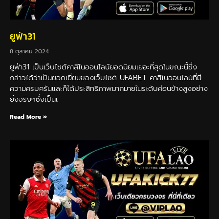
ยูฟ่า31
8 ตุลาคม 2024
ยูฟ่า31 เป็นเว็บไซต์คาสิโนออนไลน์ยอดนิยมเยอะที่สุดในขณะนี้ซึ่ง
กล่าวได้ว่าเป็นยอดเยี่ยมของเว็บไซต์ UFABET คาสิโนออนไลน์ที่มี
ความครบครันและก็ได้ประสิทธิภาพมากมายในระดับค่อนข้างสูงอย่าง
ยิ่งจริงๆซึ่งเป็นเ
Read More »