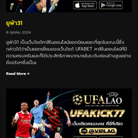
ยูฟ่า31
8 ตุลาคม 2024
ยูฟ่า31 เป็นเว็บไซต์คาสิโนออนไลน์ยอดนิยมเยอะที่สุดในขณะนี้ซึ่ง
กล่าวได้ว่าเป็นยอดเยี่ยมของเว็บไซต์ UFABET คาสิโนออนไลน์ที่มี
ความครบครันและก็ได้ประสิทธิภาพมากมายในระดับค่อนข้างสูงอย่าง
ยิ่งจริงๆซึ่งเป็นเ
Read More »