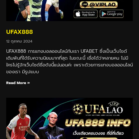
UFAX888
12 ตุลาคม 2024
UFAX888 การแทงบอลออนไลน์กับเรา UFABET ซึ่งเป็นเว็บไซต์
เดิมพันที่ได้รับความนิยมมากที่สุด ในขณะนี้ เชื่อได้ว่าหลายคน ไม่มี
ใครไม่รู้จักเว็บไซต์ชื่อดังนี้แน่นอนค่ะ เพราะด้วยการแทงบอลออนไลน์
ของเรา มีรูปแบบ
Read More »