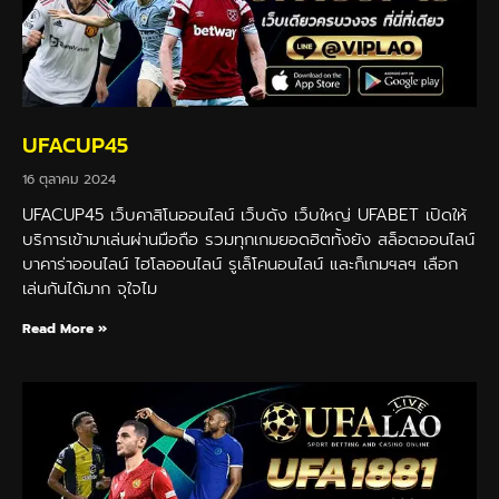
UFACUP45
16 ตุลาคม 2024
UFACUP45 เว็บคาสิโนออนไลน์ เว็บดัง เว็บใหญ่ UFABET เปิดให้
บริการเข้ามาเล่นผ่านมือถือ รวมทุกเกมยอดฮิตทั้งยัง สล็อตออนไลน์
บาคาร่าออนไลน์ ไฮโลออนไลน์ รูเล็โคนอนไลน์ และก็เกมฯลฯ เลือก
เล่นกันได้มาก จุใจไม
Read More »