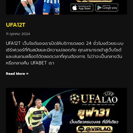
UFA12T
11 ตุลาคม 2024
UFA12T เว็บไซต์ของเราเปิดให้บริการตลอด 24 ชั่วโมงด้วยระบบ
เซิร์ฟเวอร์ที่ทันสมัยและมีความปลอดภัย คุณสามารถเข้าสู่เว็บไซต์
และเล่นเกมสล็อตได้ตลอดเวลาที่คุณต้องการ ไม่ว่าจะเป็นกลางวัน
หรือกลางคืน UFABET เรา
Read More »