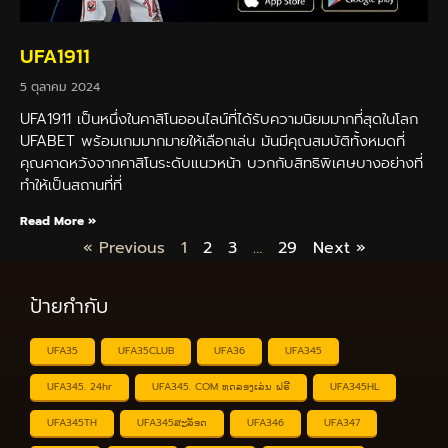
UFA1911
5 ตุลาคม 2024
UFA1911 เป็นหนึ่งในคาสิโนออนไลน์ที่ได้รับความนิยมมากที่สุดในโลก
UFABET พร้อมเกมมากมายให้เลือกเล่น มันมีคุณสมบัติทั้งหมดที่
คุณคาดหวังจากคาสิโนระดับแนวหน้า บวกกับสิทธิพิเศษบางอย่างที่
ทำให้เป็นสถานที่ที่
Read More »
« Previous
1
2
3
…
29
Next »
ป้ายกำกับ
UFA35
UFA35CLUB
UFA36
UFA345
UFA345. 24hr
UFA345. COM ທດລອງເລ່ນ ຟຣີ
UFA345HL
UFA345TH
UFA345ສະລັອດ
UFA346
UFA347