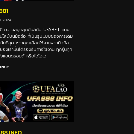
881
คม 2024
1 ความสนุกสุดมันส์กับ UFABET แทง
ไลน์บนมือถือ ที่เป็นรูปแบบของการเดิม
มัยที่สุด หากคุณเลือกใช้งานผ่านมือถือ
ของเรานั้นได้รองรับการใช้งาน ทุกรุ่นทุก
ั้งแอนดรอยด์ หรือไอโอเอ
ore »
88 INFO