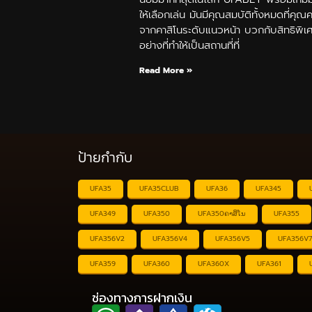
ให้เลือกเล่น มันมีคุณสมบัติทั้งหมดที่คุ
จากคาสิโนระดับแนวหน้า บวกกับสิทธิพิ
อย่างที่ทำให้เป็นสถานที่ที่
Read More »
ป้ายกำกับ
UFA35
UFA35CLUB
UFA36
UFA345
UFA349
UFA350
UFA350ຄາສິໂນ
UFA355
UFA356V2
UFA356V4
UFA356V5
UFA356V7
UFA359
UFA360
UFA360X
UFA361
ช่องทางการฝากเงิน