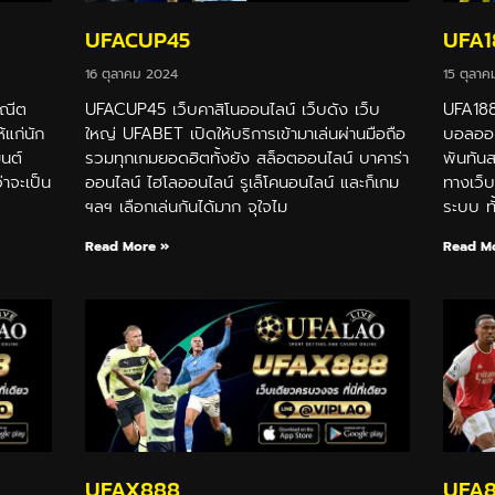
UFACUP45
UFA1
16 ตุลาคม 2024
15 ตุลา
ะณีต
UFACUP45 เว็บคาสิโนออนไลน์ เว็บดัง เว็บ
UFA188
้แก่นัก
ใหญ่ UFABET เปิดให้บริการเข้ามาเล่นผ่านมือถือ
บอลออน
่นต์
รวมทุกเกมยอดฮิตทั้งยัง สล็อตออนไลน์ บาคาร่า
พันทันส
ว่าจะเป็น
ออนไลน์ ไฮโลออนไลน์ รูเล็โคนอนไลน์ และก็เกม
ทางเว็บ
ฯลฯ เลือกเล่นกันได้มาก จุใจไม
ระบบ ท
Read More »
Read M
UFAX888
UFA8