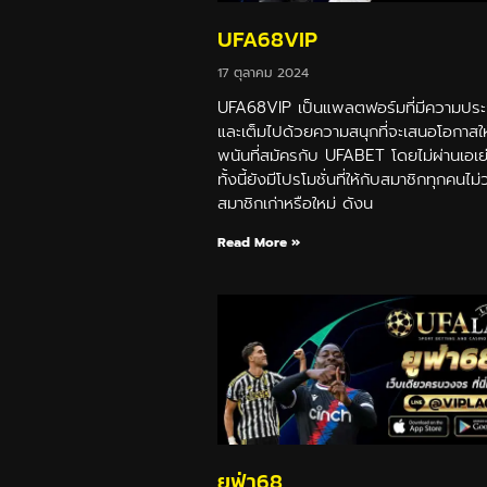
UFA68VIP
17 ตุลาคม 2024
UFA68VIP เป็นแพลตฟอร์มที่มีความปร
และเต็มไปด้วยความสนุกที่จะเสนอโอกาสให
พนันที่สมัครกับ UFABET โดยไม่ผ่านเอเย
ทั้งนี้ยังมีโปรโมชั่นที่ให้กับสมาชิกทุกคนไม่
สมาชิกเก่าหรือใหม่ ดังน
Read More »
ยูฟ่า68