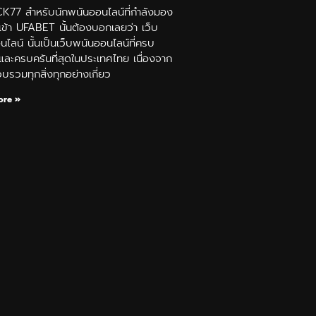
K77 สำหรับนักพนันออนไลน์ที่กำลังมอง
เข้า UFABET นั้นต้องบอกเลยว่า เว็บ
ไลน์ นั้นเป็นเว็บพนันออนไลน์ที่ครบ
 และครบครันที่สุดในประเทศไทย เนื่องจาก
วบรวมทุกสิ่งทุกอย่างเกี่ยว
ore »