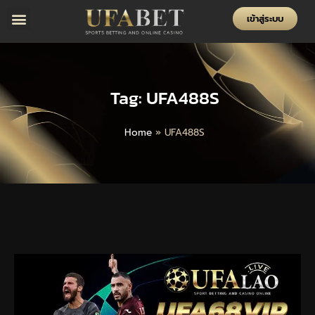
เข้าสู่ระบบ
Tag: UFA488S
Home
»
UFA488S