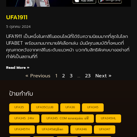
UFA1911
5 ตุลาคม 2024
UFA1911 เป็นหนึ่งในคาสิโนออนไลน์ที่ได้รับความนิยมมากที่สุดในโลก
UFABET พร้อมเกมมากมายให้เลือกเล่น มันมีคุณสมบัติทั้งหมดที่
คุณคาดหวังจากคาสิโนระดับแนวหน้า บวกกับสิทธิพิเศษบางอย่างที่
ทำให้เป็นสถานที่ที่
Read More »
« Previous
1
2
3
…
23
Next »
ป้ายกำกับ
UFA35
UFA35CLUB
UFA36
UFA345
UFA345. 24hr
UFA345. COM ທດລອງເລ່ນ ຟຣີ
UFA345HL
UFA345TH
UFA345ສະລັອດ
UFA346
UFA347