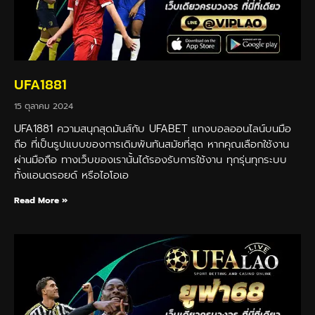
UFA1881
15 ตุลาคม 2024
UFA1881 ความสนุกสุดมันส์กับ UFABET แทงบอลออนไลน์บนมือ
ถือ ที่เป็นรูปแบบของการเดิมพันทันสมัยที่สุด หากคุณเลือกใช้งาน
ผ่านมือถือ ทางเว็บของเรานั้นได้รองรับการใช้งาน ทุกรุ่นทุกระบบ
ทั้งแอนดรอยด์ หรือไอโอเอ
Read More »