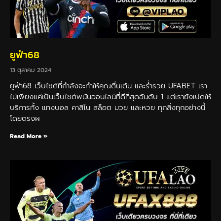
ยูฟ่า68
13 ตุลาคม 2024
ยูฟ่า68 เว็บไซต์ที่กำลังจะทำให้คุณตื่นเต้น และร่ำรวย UFABET เรา
ไม่เพียงแค่เป็นเว็บไซต์พนันออนไลน์ที่ดีที่สุดอันดับ 1 แต่เรายังเปิดให้
บริการทั้ง แทงบอล คาสิโน สล็อต มวย และหวย ทุกสิ่งทุกอย่างนี้
โดยตรงผ
Read More »