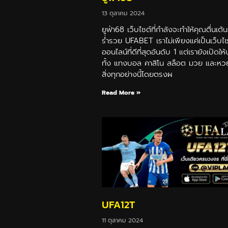
13 ตุลาคม 2024
ยูฟ่า68 เว็บไซต์ที่กำลังจะทำให้คุณตื่นเต้
ร่ำรวย UFABET เราไม่เพียงแค่เป็นเว็บไ
ออนไลน์ที่ดีที่สุดอันดับ 1 แต่เรายังเปิดให
ทั้ง แทงบอล คาสิโน สล็อต มวย และหว
สิ่งทุกอย่างนี้โดยตรงผ
Read More »
UFA12T
11 ตุลาคม 2024