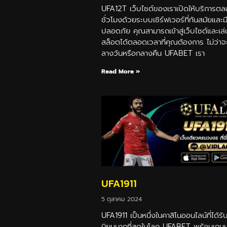
UFA12T เว็บไซต์ของเราเปิดให้บริการต
ชั่วโมงด้วยระบบเซิร์ฟเวอร์ที่ทันสมัยและ
ปลอดภัย คุณสามารถเข้าสู่เว็บไซต์และเล
สล็อตได้ตลอดเวลาที่คุณต้องการ ไม่ว่าจ
ลางวันหรือกลางคืน UFABET เรา
Read More »
UFA1911
5 ตุลาคม 2024
UFA1911 เป็นหนึ่งในคาสิโนออนไลน์ที่ได้ร
นิยมมากที่สุดในโลก UFABET พร้อมเกม