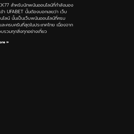
K77 สำหรับนักพนันออนไลน์ที่กำลังมอง
เข้า UFABET นั้นต้องบอกเลยว่า เว็บ
ไลน์ นั้นเป็นเว็บพนันออนไลน์ที่ครบ
 และครบครันที่สุดในประเทศไทย เนื่องจาก
วบรวมทุกสิ่งทุกอย่างเกี่ยว
ore »