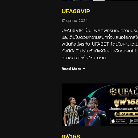
UFA68VIP
17 ตุลาคม 2024
UFA68VIP เป็นแพลตฟอร์มที่มีความปร
และเต็มไปด้วยความสนุกที่จะเสนอโอกาสให
พนันที่สมัครกับ UFABET โดยไม่ผ่านเอเย
ทั้งนี้ยังมีโปรโมชั่นที่ให้กับสมาชิกทุกคนไม่
สมาชิกเก่าหรือใหม่ ดังน
Read More »
ยูฟ่า68