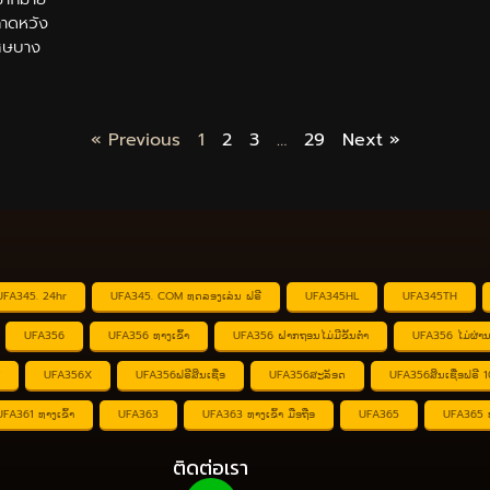
ณคาดหวัง
เศษบาง
« Previous
1
2
3
…
29
Next »
UFA345. 24hr
UFA345. COM ທດລອງເລ່ນ ຟຣີ
UFA345HL
UFA345TH
UFA356
UFA356 ທາງເຂົ້າ
UFA356 ຝາກຖອນໄມ່ມີຂັ້ນ​ຕໍ່າ
UFA356 ໄມ່ຜ່ານ
UFA356X
UFA356ຟຣີສິນເຊື່ອ
UFA356ສະລັອດ
UFA356ສິນເຊື່ອຟຣີ 
UFA361 ທາງເຂົ້າ
UFA363
UFA363 ທາງເຂົ້າ ມືອຖືອ
UFA365
UFA365 ທາ
ติดต่อเรา