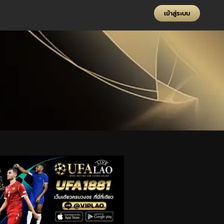
เข้าสู่ระบบ