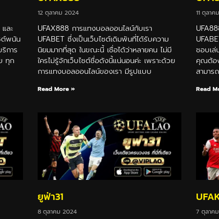
12 ตุลาคม 2024
11 ตุลาค
น และ
UFAX888 การแทงบอลออนไลน์กับเรา
UFA888
ซต์พนัน
UFABET ซึ่งเป็นเว็บไซต์เดิมพันที่ได้รับความ
UFABET 
้บริการ
นิยมมากที่สุด ในขณะนี้ เชื่อได้ว่าหลายคน ไม่มี
ชอบเล่น
ย ทุก
ใครไม่รู้จักเว็บไซต์ชื่อดังนี้แน่นอนค่ะ เพราะด้วย
คุณต้อ
การแทงบอลออนไลน์ของเรา มีรูปแบบ
สามารถส
Read More »
Read M
ยูฟ่า31
UFAK
8 ตุลาคม 2024
7 ตุลาค