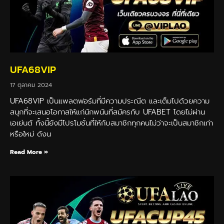
UFA68VIP
17 ตุลาคม 2024
UFA68VIP เป็นแพลตฟอร์มที่มีความประณีต และเต็มไปด้วยความ
สนุกที่จะเสนอโอกาสให้แก่นักพนันที่สมัครกับ UFABET โดยไม่ผ่าน
เอเย่นต์ ทั้งนี้ยังมีโปรโมชั่นที่ให้กับสมาชิกทุกคนไม่ว่าจะเป็นสมาชิกเก่า
หรือใหม่ ดังน
Read More »