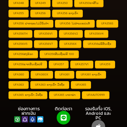
UFA348
UFA349
UFA350
UFA350ຄາສິໂນ
UFA355
UFA356
UFA356 ທາງເຂົ້າ
UFA356 ຝາກຖອນໄມ່ມີຂັ້ນ​ຕໍ່າ
UFA356 ໄມ່ຜ່ານເອເຍ່ນຕ໌
UFA356S
UFA356TH
UFA356V1
UFA356V2
UFA356V4
UFA356V5
UFA356V7
UFA356X
UFA356ຟຣີສິນເຊື່ອ
UFA356ສະລັອດ
UFA356ສິນເຊື່ອຟຣີ 100
UFA356ແຈກສິນເຊື່ອຟຣີ
UFA357
UFA357V1
UFA359
UFA360
UFA360X
UFA361
UFA361 ທາງເຂົ້າ
UFA363
UFA363 ທາງເຂົ້າ ມືອຖືອ
UFA365
UFA365 ທາງເຂົ້າ ມືອຖືອ
UFA365 ບາຄາຣ່າ
UFAAUTO999
ช่องทางการ
ติดต่อเรา
รองรับทั้ง iOS,
ฝากเงิน
Android และ
PC