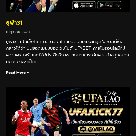
ยูฟ่า31
8 ตุลาคม 2024
ยูฟ่า31 เป็นเว็บไซต์คาสิโนออนไลน์ยอดนิยมเยอะที่สุดในขณะนี้ซึ่ง
กล่าวได้ว่าเป็นยอดเยี่ยมของเว็บไซต์ UFABET คาสิโนออนไลน์ที่มี
ความครบครันและก็ได้ประสิทธิภาพมากมายในระดับค่อนข้างสูงอย่าง
ยิ่งจริงๆซึ่งเป็นเ
Read More »