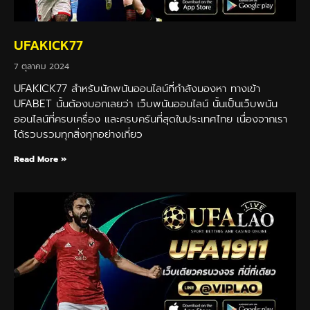
UFAKICK77
7 ตุลาคม 2024
UFAKICK77 สำหรับนักพนันออนไลน์ที่กำลังมองหา ทางเข้า
UFABET นั้นต้องบอกเลยว่า เว็บพนันออนไลน์ นั้นเป็นเว็บพนัน
ออนไลน์ที่ครบเครื่อง และครบครันที่สุดในประเทศไทย เนื่องจากเรา
ได้รวบรวมทุกสิ่งทุกอย่างเกี่ยว
Read More »