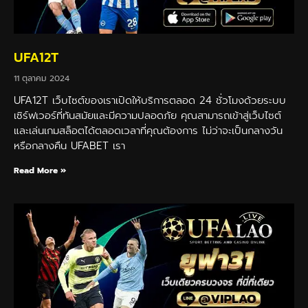
UFA12T
11 ตุลาคม 2024
UFA12T เว็บไซต์ของเราเปิดให้บริการตลอด 24 ชั่วโมงด้วยระบบ
เซิร์ฟเวอร์ที่ทันสมัยและมีความปลอดภัย คุณสามารถเข้าสู่เว็บไซต์
และเล่นเกมสล็อตได้ตลอดเวลาที่คุณต้องการ ไม่ว่าจะเป็นกลางวัน
หรือกลางคืน UFABET เรา
Read More »