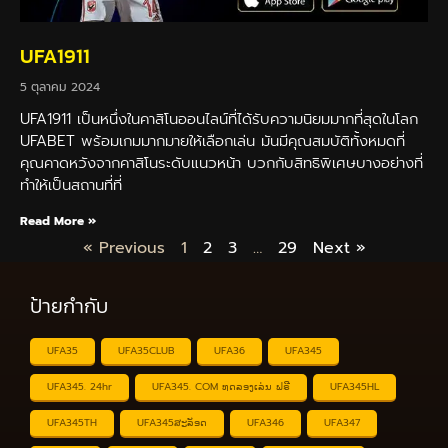
UFA1911
5 ตุลาคม 2024
UFA1911 เป็นหนึ่งในคาสิโนออนไลน์ที่ได้รับความนิยมมากที่สุดในโลก
UFABET พร้อมเกมมากมายให้เลือกเล่น มันมีคุณสมบัติทั้งหมดที่
คุณคาดหวังจากคาสิโนระดับแนวหน้า บวกกับสิทธิพิเศษบางอย่างที่
ทำให้เป็นสถานที่ที่
Read More »
« Previous
1
2
3
…
29
Next »
ป้ายกำกับ
UFA35
UFA35CLUB
UFA36
UFA345
UFA345. 24hr
UFA345. COM ທດລອງເລ່ນ ຟຣີ
UFA345HL
UFA345TH
UFA345ສະລັອດ
UFA346
UFA347