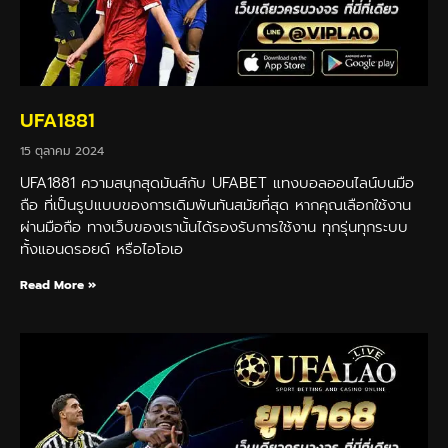
UFA1881
15 ตุลาคม 2024
UFA1881 ความสนุกสุดมันส์กับ UFABET แทงบอลออนไลน์บนมือ
ถือ ที่เป็นรูปแบบของการเดิมพันทันสมัยที่สุด หากคุณเลือกใช้งาน
ผ่านมือถือ ทางเว็บของเรานั้นได้รองรับการใช้งาน ทุกรุ่นทุกระบบ
ทั้งแอนดรอยด์ หรือไอโอเอ
Read More »