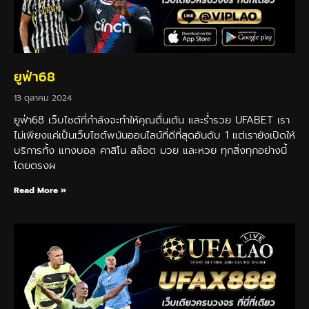
ยูฟ่า68
13 ตุลาคม 2024
ยูฟ่า68 เว็บไซต์ที่กำลังจะทำให้คุณตื่นเต้น และร่ำรวย UFABET เรา
ไม่เพียงแค่เป็นเว็บไซต์พนันออนไลน์ที่ดีที่สุดอันดับ 1 แต่เรายังเปิดให้
บริการทั้ง แทงบอล คาสิโน สล็อต มวย และหวย ทุกสิ่งทุกอย่างนี้
โดยตรงผ
Read More »