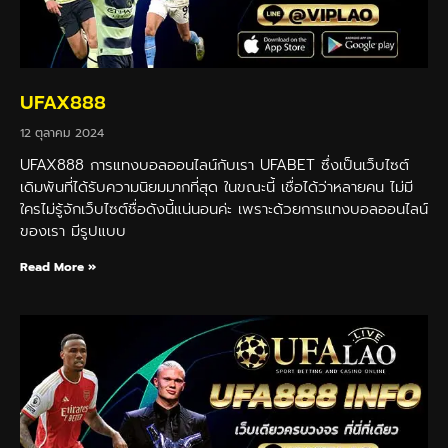
UFAX888
12 ตุลาคม 2024
UFAX888 การแทงบอลออนไลน์กับเรา UFABET ซึ่งเป็นเว็บไซต์
เดิมพันที่ได้รับความนิยมมากที่สุด ในขณะนี้ เชื่อได้ว่าหลายคน ไม่มี
ใครไม่รู้จักเว็บไซต์ชื่อดังนี้แน่นอนค่ะ เพราะด้วยการแทงบอลออนไลน์
ของเรา มีรูปแบบ
Read More »