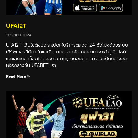
UFA12T
11 ตุลาคม 2024
UFA12T เว็บไซต์ของเราเปิดให้บริการตลอด 24 ชั่วโมงด้วยระบบ
เซิร์ฟเวอร์ที่ทันสมัยและมีความปลอดภัย คุณสามารถเข้าสู่เว็บไซต์
และเล่นเกมสล็อตได้ตลอดเวลาที่คุณต้องการ ไม่ว่าจะเป็นกลางวัน
หรือกลางคืน UFABET เรา
Read More »