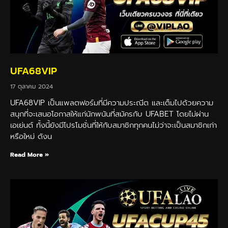
UFA68VIP
17 ตุลาคม 2024
UFA68VIP เป็นแพลตฟอร์มที่มีความประณีต และเต็มไปด้วยความ
สนุกที่จะเสนอโอกาสให้แก่นักพนันที่สมัครกับ UFABET โดยไม่ผ่าน
เอเย่นต์ ทั้งนี้ยังมีโปรโมชั่นที่ให้กับสมาชิกทุกคนไม่ว่าจะเป็นสมาชิกเก่า
หรือใหม่ ดังน
Read More »