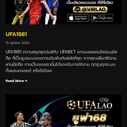
UFA1881
15 ตุลาคม 2024
UFA1881 ความสนุกสุดมันส์กับ UFABET แทงบอลออนไลน์บนมือ
ถือ ที่เป็นรูปแบบของการเดิมพันทันสมัยที่สุด หากคุณเลือกใช้งาน
ผ่านมือถือ ทางเว็บของเรานั้นได้รองรับการใช้งาน ทุกรุ่นทุกระบบ
ทั้งแอนดรอยด์ หรือไอโอเอ
Read More »