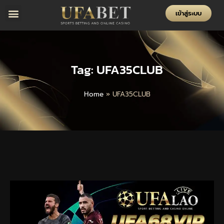
เข้าสู่ระบบ
Tag: UFA35CLUB
Home
»
UFA35CLUB