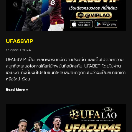
UFA68VIP
17 ตุลาคม 2024
UFA68VIP เป็นแพลตฟอร์มที่มีความประณีต และเต็มไปด้วยความ
สนุกที่จะเสนอโอกาสให้แก่นักพนันที่สมัครกับ UFABET โดยไม่ผ่าน
เอเย่นต์ ทั้งนี้ยังมีโปรโมชั่นที่ให้กับสมาชิกทุกคนไม่ว่าจะเป็นสมาชิกเก่า
หรือใหม่ ดังน
Read More »