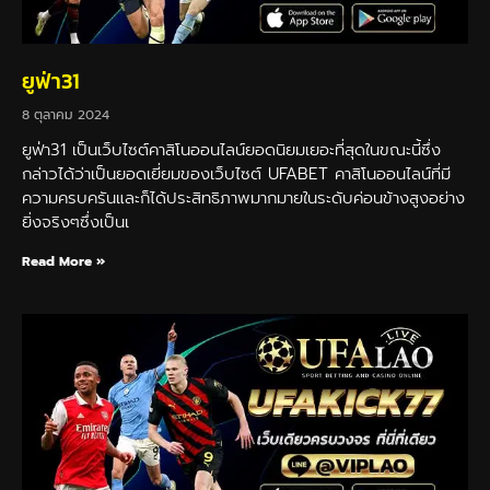
ยูฟ่า31
8 ตุลาคม 2024
ยูฟ่า31 เป็นเว็บไซต์คาสิโนออนไลน์ยอดนิยมเยอะที่สุดในขณะนี้ซึ่ง
กล่าวได้ว่าเป็นยอดเยี่ยมของเว็บไซต์ UFABET คาสิโนออนไลน์ที่มี
ความครบครันและก็ได้ประสิทธิภาพมากมายในระดับค่อนข้างสูงอย่าง
ยิ่งจริงๆซึ่งเป็นเ
Read More »