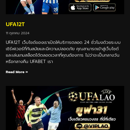
UFA12T
11 ตุลาคม 2024
UFA12T เว็บไซต์ของเราเปิดให้บริการตลอด 24 ชั่วโมงด้วยระบบ
เซิร์ฟเวอร์ที่ทันสมัยและมีความปลอดภัย คุณสามารถเข้าสู่เว็บไซต์
และเล่นเกมสล็อตได้ตลอดเวลาที่คุณต้องการ ไม่ว่าจะเป็นกลางวัน
หรือกลางคืน UFABET เรา
Read More »