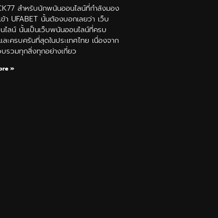
K77 สำหรับนักพนันออนไลน์ที่กำลังมอง
เข้า UFABET นั้นต้องบอกเลยว่า เว็บ
ไลน์ นั้นเป็นเว็บพนันออนไลน์ที่ครบ
 และครบครันที่สุดในประเทศไทย เนื่องจาก
วบรวมทุกสิ่งทุกอย่างเกี่ยว
ore »