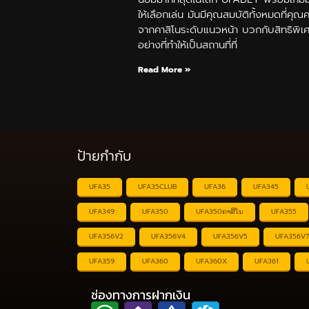
ให้เลือกเล่น มันมีคุณสมบัติทั้งหมดที่คุ
จากคาสิโนระดับแนวหน้า บวกกับสิทธิพิ
อย่างที่ทำให้เป็นสถานที่ที่
Read More »
ป้ายกำกับ
UFA35
UFA35CLUB
UFA36
UFA345
UFA349
UFA350
UFA350ຄາສິໂນ
UFA355
UFA356V2
UFA356V4
UFA356V5
UFA356V7
UFA359
UFA360
UFA360X
UFA361
ช่องทางการฝากเงิน