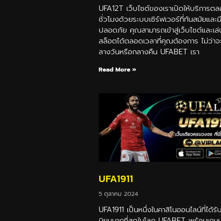
UFA12T เว็บไซต์ของเราเปิดให้บริการต
ชั่วโมงด้วยระบบเซิร์ฟเวอร์ที่ทันสมัยและ
ปลอดภัย คุณสามารถเข้าสู่เว็บไซต์และเล
สล็อตได้ตลอดเวลาที่คุณต้องการ ไม่ว่าจ
ลางวันหรือกลางคืน UFABET เรา
Read More »
UFA1911
5 ตุลาคม 2024
UFA1911 เป็นหนึ่งในคาสิโนออนไลน์ที่ได้ร
นิยมมากที่สุดในโลก UFABET พร้อมเกม