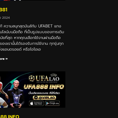
881
คม 2024
1 ความสนุกสุดมันส์กับ UFABET แทง
ไลน์บนมือถือ ที่เป็นรูปแบบของการเดิม
มัยที่สุด หากคุณเลือกใช้งานผ่านมือถือ
ของเรานั้นได้รองรับการใช้งาน ทุกรุ่นทุก
ั้งแอนดรอยด์ หรือไอโอเอ
ore »
88 INFO