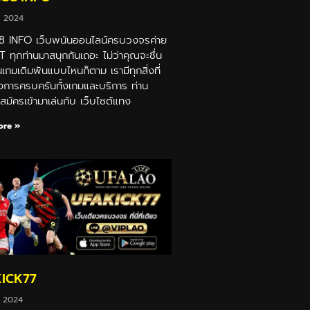
ม 2024
 INFO เว็บพนันออนไลน์ครบวงจรค่าย
ทุกท่านมาสนุกกันเถอะ ไม่ว่าคุณจะชื่น
เกมเดิมพันแบบไหนก็ตาม เรามีทุกสิ่งที่
งการครบครันทั้งเกมและบริการ ท่าน
มัครเข้ามาเล่นกับ เว็บไซต์แทง
ore »
ICK77
ม 2024