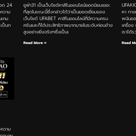
ลอด 24
ยูฟ่า31 เป็นเว็บไซต์คาสิโนออนไลน์ยอดนิยมเยอะ
UFAKIC
มีความ
ที่สุดในขณะนี้ซึ่งกล่าวได้ว่าเป็นยอดเยี่ยมของ
หา ทาง
่นเกม
เว็บไซต์ UFABET คาสิโนออนไลน์ที่มีความครบ
พนันออน
ะเป็นก
ครันและก็ได้ประสิทธิภาพมากมายในระดับค่อนข้าง
เครื่อง
สูงอย่างยิ่งจริงๆซึ่งเป็นเ
เราได้ร
Read More »
Read M
ับความ
มากมาย