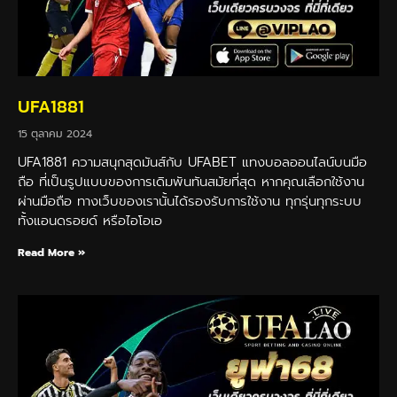
UFA1881
15 ตุลาคม 2024
UFA1881 ความสนุกสุดมันส์กับ UFABET แทงบอลออนไลน์บนมือ
ถือ ที่เป็นรูปแบบของการเดิมพันทันสมัยที่สุด หากคุณเลือกใช้งาน
ผ่านมือถือ ทางเว็บของเรานั้นได้รองรับการใช้งาน ทุกรุ่นทุกระบบ
ทั้งแอนดรอยด์ หรือไอโอเอ
Read More »