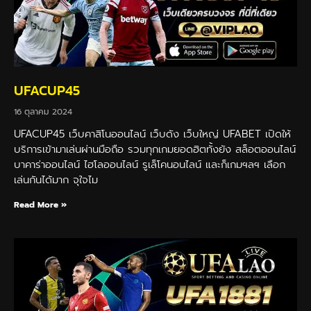
UFACUP45
16 ตุลาคม 2024
UFACUP45 เว็บคาสิโนออนไลน์ เว็บดัง เว็บใหญ่ UFABET เปิดให้
บริการเข้ามาเล่นผ่านมือถือ รวมทุกเกมยอดฮิตทั้งยัง สล็อตออนไลน์
บาคาร่าออนไลน์ ไฮโลออนไลน์ รูเล็โคนอนไลน์ และก็เกมฯลฯ เลือก
เล่นกันได้มาก จุใจไม
Read More »