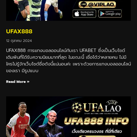
UFAX888
12 ตุลาคม 2024
UFAX888 การแทงบอลออนไลน์กับเรา UFABET ซึ่งเป็นเว็บไซต์
เดิมพันที่ได้รับความนิยมมากที่สุด ในขณะนี้ เชื่อได้ว่าหลายคน ไม่มี
ใครไม่รู้จักเว็บไซต์ชื่อดังนี้แน่นอนค่ะ เพราะด้วยการแทงบอลออนไลน์
ของเรา มีรูปแบบ
Read More »