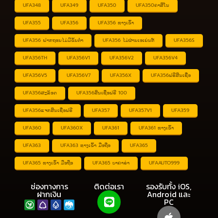
UFA348
UFA349
UFA350
UFA350ຄາສິໂນ
UFA355
UFA356
UFA356 ທາງເຂົ້າ
UFA356 ຝາກຖອນໄມ່ມີຂັ້ນ​ຕໍ່າ
UFA356 ໄມ່ຜ່ານເອເຍ່ນຕ໌
UFA356S
UFA356TH
UFA356V1
UFA356V2
UFA356V4
UFA356V5
UFA356V7
UFA356X
UFA356ຟຣີສິນເຊື່ອ
UFA356ສະລັອດ
UFA356ສິນເຊື່ອຟຣີ 100
UFA356ແຈກສິນເຊື່ອຟຣີ
UFA357
UFA357V1
UFA359
UFA360
UFA360X
UFA361
UFA361 ທາງເຂົ້າ
UFA363
UFA363 ທາງເຂົ້າ ມືອຖືອ
UFA365
UFA365 ທາງເຂົ້າ ມືອຖືອ
UFA365 ບາຄາຣ່າ
UFAAUTO999
ช่องทางการ
ติดต่อเรา
รองรับทั้ง iOS,
ฝากเงิน
Android และ
PC