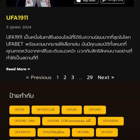
UFA1911
5 ตุลาคม 2024
UFA1911 เป็นหนึ่งในคาสิโนออนไลน์ที่ได้รับความนิยมมากที่สุดในโลก
UFABET พร้อมเกมมากมายให้เลือกเล่น มันมีคุณสมบัติทั้งหมดที่
คุณคาดหวังจากคาสิโนระดับแนวหน้า บวกกับสิทธิพิเศษบางอย่างที่
ทำให้เป็นสถานที่ที่
Read More »
« Previous
1
2
3
…
29
Next »
ป้ายกำกับ
UFA35
UFA35CLUB
UFA36
UFA345
UFA345. 24hr
UFA345. COM ທດລອງເລ່ນ ຟຣີ
UFA345HL
UFA345TH
UFA345ສະລັອດ
UFA346
UFA347