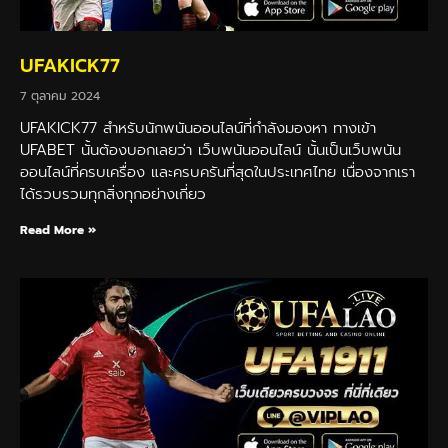
UFAKICK77
7 ตุลาคม 2024
UFAKICK77 สำหรับนักพนันออนไลน์ที่กำลังมองหา ทางเข้า
UFABET นั้นต้องบอกเลยว่า เว็บพนันออนไลน์ นั้นเป็นเว็บพนัน
ออนไลน์ที่ครบเครื่อง และครบครันที่สุดในประเทศไทย เนื่องจากเรา
ได้รวบรวมทุกสิ่งทุกอย่างเกี่ยว
Read More »