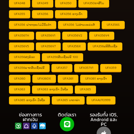
UFA348
UFA349
UFA350
UFA350ຄາສິໂນ
UFA355
UFA356
UFA356 ທາງເຂົ້າ
UFA356 ຝາກຖອນໄມ່ມີຂັ້ນ​ຕໍ່າ
UFA356 ໄມ່ຜ່ານເອເຍ່ນຕ໌
UFA356S
UFA356TH
UFA356V1
UFA356V2
UFA356V4
UFA356V5
UFA356V7
UFA356X
UFA356ຟຣີສິນເຊື່ອ
UFA356ສະລັອດ
UFA356ສິນເຊື່ອຟຣີ 100
UFA356ແຈກສິນເຊື່ອຟຣີ
UFA357
UFA357V1
UFA359
UFA360
UFA360X
UFA361
UFA361 ທາງເຂົ້າ
UFA363
UFA363 ທາງເຂົ້າ ມືອຖືອ
UFA365
UFA365 ທາງເຂົ້າ ມືອຖືອ
UFA365 ບາຄາຣ່າ
UFAAUTO999
ช่องทางการ
ติดต่อเรา
รองรับทั้ง iOS,
ฝากเงิน
Android และ
PC