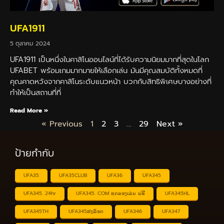
UFA1911
5 ตุลาคม 2024
UFA1911 เป็นหนึ่งในคาสิโนออนไลน์ที่ได้รับความนิยมมากที่สุดในโลก
UFABET พร้อมเกมมากมายให้เลือกเล่น มันมีคุณสมบัติทั้งหมดที่
คุณคาดหวังจากคาสิโนระดับแนวหน้า บวกกับสิทธิพิเศษบางอย่างที่
ทำให้เป็นสถานที่ที่
Read More »
« Previous
1
2
3
…
29
Next »
ป้ายกำกับ
UFA35
UFA35CLUB
UFA36
UFA345
UFA345. 24hr
UFA345. COM ທດລອງເລ່ນ ຟຣີ
UFA345HL
UFA345TH
UFA345ສະລັອດ
UFA346
UFA347