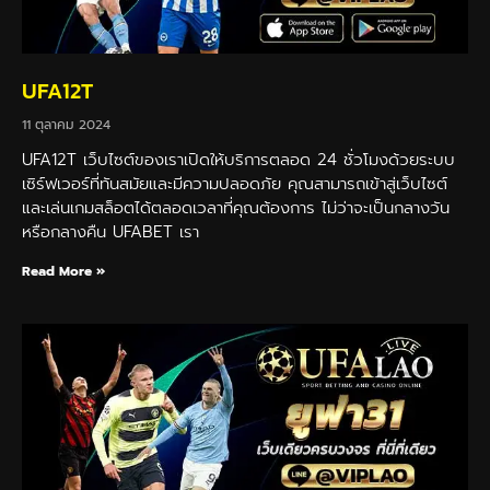
UFA12T
11 ตุลาคม 2024
UFA12T เว็บไซต์ของเราเปิดให้บริการตลอด 24 ชั่วโมงด้วยระบบ
เซิร์ฟเวอร์ที่ทันสมัยและมีความปลอดภัย คุณสามารถเข้าสู่เว็บไซต์
และเล่นเกมสล็อตได้ตลอดเวลาที่คุณต้องการ ไม่ว่าจะเป็นกลางวัน
หรือกลางคืน UFABET เรา
Read More »