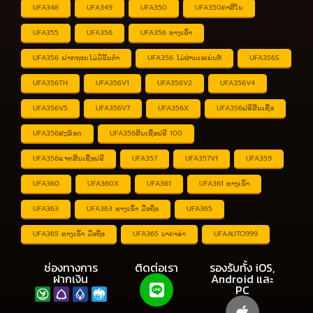
UFA348
UFA349
UFA350
UFA350ຄາສິໂນ
UFA355
UFA356
UFA356 ທາງເຂົ້າ
UFA356 ຝາກຖອນໄມ່ມີຂັ້ນ​ຕໍ່າ
UFA356 ໄມ່ຜ່ານເອເຍ່ນຕ໌
UFA356S
UFA356TH
UFA356V1
UFA356V2
UFA356V4
UFA356V5
UFA356V7
UFA356X
UFA356ຟຣີສິນເຊື່ອ
UFA356ສະລັອດ
UFA356ສິນເຊື່ອຟຣີ 100
UFA356ແຈກສິນເຊື່ອຟຣີ
UFA357
UFA357V1
UFA359
UFA360
UFA360X
UFA361
UFA361 ທາງເຂົ້າ
UFA363
UFA363 ທາງເຂົ້າ ມືອຖືອ
UFA365
UFA365 ທາງເຂົ້າ ມືອຖືອ
UFA365 ບາຄາຣ່າ
UFAAUTO999
ช่องทางการ
ติดต่อเรา
รองรับทั้ง iOS,
ฝากเงิน
Android และ
PC