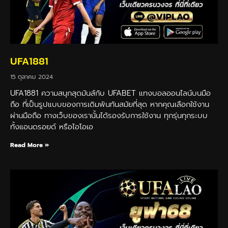
UFA1881
15 ตุลาคม 2024
UFA1881 ความสนุกสุดมันส์กับ UFABET แทงบอลออนไลน์บนมือ
ถือ ที่เป็นรูปแบบของการเดิมพันทันสมัยที่สุด หากคุณเลือกใช้งาน
ผ่านมือถือ ทางเว็บของเรานั้นได้รองรับการใช้งาน ทุกรุ่นทุกระบบ
ทั้งแอนดรอยด์ หรือไอโอเอ
Read More »