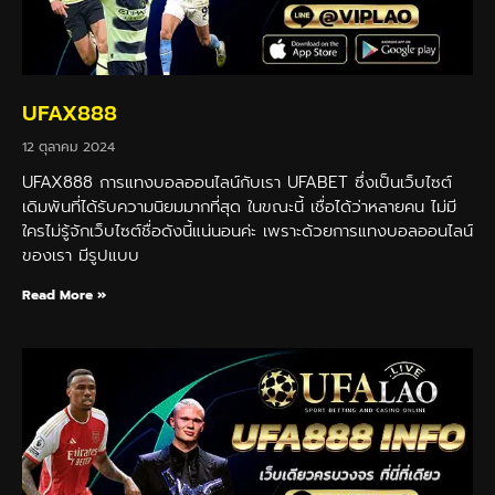
UFAX888
12 ตุลาคม 2024
UFAX888 การแทงบอลออนไลน์กับเรา UFABET ซึ่งเป็นเว็บไซต์
เดิมพันที่ได้รับความนิยมมากที่สุด ในขณะนี้ เชื่อได้ว่าหลายคน ไม่มี
ใครไม่รู้จักเว็บไซต์ชื่อดังนี้แน่นอนค่ะ เพราะด้วยการแทงบอลออนไลน์
ของเรา มีรูปแบบ
Read More »