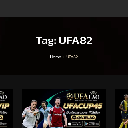
Tag: UFA82
Home
»
UFA82