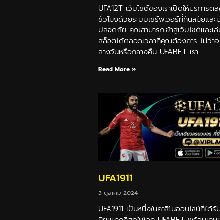
UFA12T เว็บไซต์ของเราเปิดให้บริการต
ชั่วโมงด้วยระบบเซิร์ฟเวอร์ที่ทันสมัยและ
ปลอดภัย คุณสามารถเข้าสู่เว็บไซต์และเล
สล็อตได้ตลอดเวลาที่คุณต้องการ ไม่ว่าจ
ลางวันหรือกลางคืน UFABET เรา
Read More »
UFA1911
5 ตุลาคม 2024
UFA1911 เป็นหนึ่งในคาสิโนออนไลน์ที่ได้ร
นิยมมากที่สุดในโลก UFABET พร้อมเกม