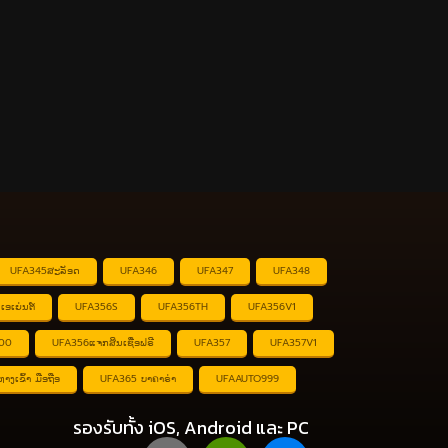
UFA345ສະລັອດ
UFA346
UFA347
UFA348
ເອເຍ່ນຕ໌
UFA356S
UFA356TH
UFA356V1
100
UFA356ແຈກສິນເຊື່ອຟຣີ
UFA357
UFA357V1
ງເຂົ້າ ມືອຖືອ
UFA365 ບາຄາຣ່າ
UFAAUTO999
รองรับทั้ง iOS, Android และ PC