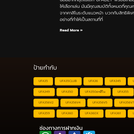
ให้เลือกเล่น มันมีคุณสมบัติทั้งหมดที่คุ
จากคาสิโนระดับแนวหน้า บวกกับสิทธิพิ
อย่างที่ทำให้เป็นสถานที่ที่
Read More »
ป้ายกำกับ
UFA35
UFA35CLUB
UFA36
UFA345
UFA349
UFA350
UFA350ຄາສິໂນ
UFA355
UFA356V2
UFA356V4
UFA356V5
UFA356V7
UFA359
UFA360
UFA360X
UFA361
ช่องทางการฝากเงิน