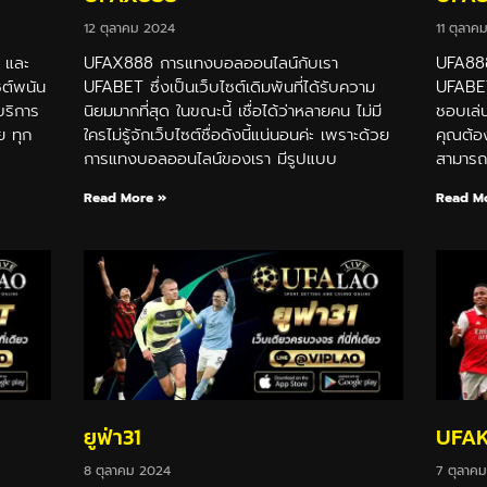
12 ตุลาคม 2024
11 ตุลาค
น และ
UFAX888 การแทงบอลออนไลน์กับเรา
UFA888
ซต์พนัน
UFABET ซึ่งเป็นเว็บไซต์เดิมพันที่ได้รับความ
UFABET 
้บริการ
นิยมมากที่สุด ในขณะนี้ เชื่อได้ว่าหลายคน ไม่มี
ชอบเล่น
ย ทุก
ใครไม่รู้จักเว็บไซต์ชื่อดังนี้แน่นอนค่ะ เพราะด้วย
คุณต้อ
การแทงบอลออนไลน์ของเรา มีรูปแบบ
สามารถส
Read More »
Read M
ยูฟ่า31
UFAK
8 ตุลาคม 2024
7 ตุลาค