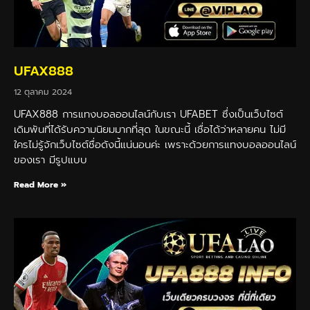
UFAX888
12 ตุลาคม 2024
UFAX888 การแทงบอลออนไลน์กับเรา UFABET ซึ่งเป็นเว็บไซต์
เดิมพันที่ได้รับความนิยมมากที่สุด ในขณะนี้ เชื่อได้ว่าหลายคน ไม่มี
ใครไม่รู้จักเว็บไซต์ชื่อดังนี้แน่นอนค่ะ เพราะด้วยการแทงบอลออนไลน์
ของเรา มีรูปแบบ
Read More »