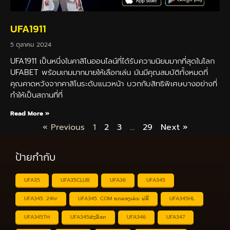
UFA1911
5 ตุลาคม 2024
UFA1911 เป็นหนึ่งในคาสิโนออนไลน์ที่ได้รับความนิยมมากที่สุดในโลก
UFABET พร้อมเกมมากมายให้เลือกเล่น มันมีคุณสมบัติทั้งหมดที่
คุณคาดหวังจากคาสิโนระดับแนวหน้า บวกกับสิทธิพิเศษบางอย่างที่
ทำให้เป็นสถานที่ที่
Read More »
« Previous
1
2
3
…
29
Next »
ป้ายกำกับ
UFA35
UFA35CLUB
UFA36
UFA345
UFA345. 24hr
UFA345. COM ທດລອງເລ່ນ ຟຣີ
UFA345HL
UFA345TH
UFA345ສະລັອດ
UFA346
UFA347