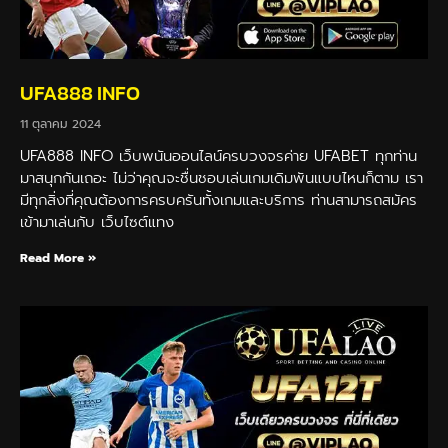
UFA888 INFO
11 ตุลาคม 2024
UFA888 INFO เว็บพนันออนไลน์ครบวงจรค่าย UFABET ทุกท่าน
มาสนุกกันเถอะ ไม่ว่าคุณจะชื่นชอบเล่นเกมเดิมพันแบบไหนก็ตาม เรา
มีทุกสิ่งที่คุณต้องการครบครันทั้งเกมและบริการ ท่านสามารถสมัคร
เข้ามาเล่นกับ เว็บไซต์แทง
Read More »