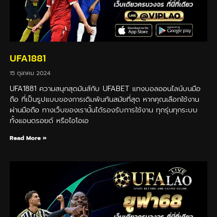
UFA1881
15 ตุลาคม 2024
UFA1881 ความสนุกสุดมันส์กับ UFABET แทงบอลออนไลน์บนมือ
ถือ ที่เป็นรูปแบบของการเดิมพันทันสมัยที่สุด หากคุณเลือกใช้งาน
ผ่านมือถือ ทางเว็บของเรานั้นได้รองรับการใช้งาน ทุกรุ่นทุกระบบ
ทั้งแอนดรอยด์ หรือไอโอเอ
Read More »