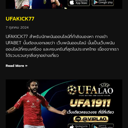
UFAKICK77
7 ตุลาคม 2024
UFAKICK77 สำหรับนักพนันออนไลน์ที่กำลังมองหา ทางเข้า
UFABET นั้นต้องบอกเลยว่า เว็บพนันออนไลน์ นั้นเป็นเว็บพนัน
ออนไลน์ที่ครบเครื่อง และครบครันที่สุดในประเทศไทย เนื่องจากเรา
ได้รวบรวมทุกสิ่งทุกอย่างเกี่ยว
Read More »