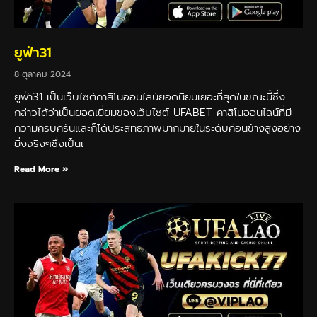
ยูฟ่า31
8 ตุลาคม 2024
ยูฟ่า31 เป็นเว็บไซต์คาสิโนออนไลน์ยอดนิยมเยอะที่สุดในขณะนี้ซึ่ง
กล่าวได้ว่าเป็นยอดเยี่ยมของเว็บไซต์ UFABET คาสิโนออนไลน์ที่มี
ความครบครันและก็ได้ประสิทธิภาพมากมายในระดับค่อนข้างสูงอย่าง
ยิ่งจริงๆซึ่งเป็นเ
Read More »