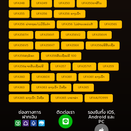
UFA348
UFA349
UFA350
UFA350ຄາສິໂນ
UFA355
UFA356
UFA356 ທາງເຂົ້າ
UFA356 ຝາກຖອນໄມ່ມີຂັ້ນ​ຕໍ່າ
UFA356 ໄມ່ຜ່ານເອເຍ່ນຕ໌
UFA356S
UFA356TH
UFA356V1
UFA356V2
UFA356V4
UFA356V5
UFA356V7
UFA356X
UFA356ຟຣີສິນເຊື່ອ
UFA356ສະລັອດ
UFA356ສິນເຊື່ອຟຣີ 100
UFA356ແຈກສິນເຊື່ອຟຣີ
UFA357
UFA357V1
UFA359
UFA360
UFA360X
UFA361
UFA361 ທາງເຂົ້າ
UFA363
UFA363 ທາງເຂົ້າ ມືອຖືອ
UFA365
UFA365 ທາງເຂົ້າ ມືອຖືອ
UFA365 ບາຄາຣ່າ
UFAAUTO999
ช่องทางการ
ติดต่อเรา
รองรับทั้ง iOS,
ฝากเงิน
Android และ
PC