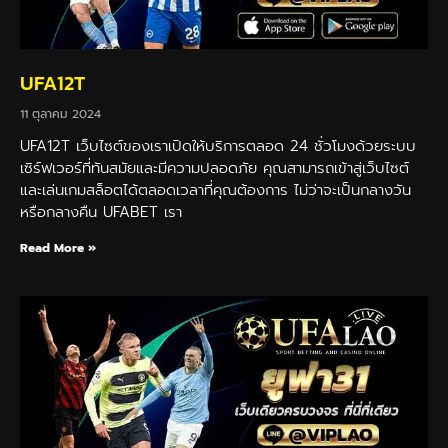
UFA12T
11 ตุลาคม 2024
UFA12T เว็บไซต์ของเราเปิดให้บริการตลอด 24 ชั่วโมงด้วยระบบ
เซิร์ฟเวอร์ที่ทันสมัยและมีความปลอดภัย คุณสามารถเข้าสู่เว็บไซต์
และเล่นเกมสล็อตได้ตลอดเวลาที่คุณต้องการ ไม่ว่าจะเป็นกลางวัน
หรือกลางคืน UFABET เรา
Read More »