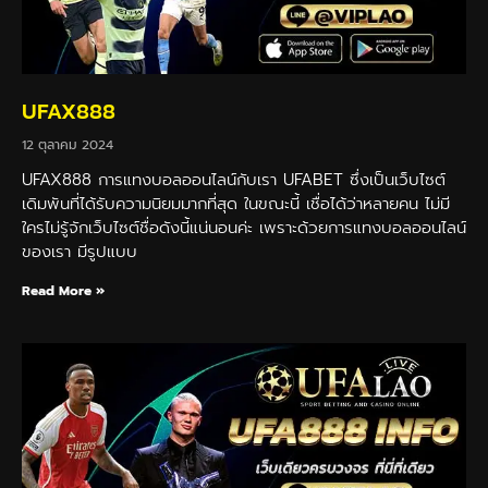
UFAX888
12 ตุลาคม 2024
UFAX888 การแทงบอลออนไลน์กับเรา UFABET ซึ่งเป็นเว็บไซต์
เดิมพันที่ได้รับความนิยมมากที่สุด ในขณะนี้ เชื่อได้ว่าหลายคน ไม่มี
ใครไม่รู้จักเว็บไซต์ชื่อดังนี้แน่นอนค่ะ เพราะด้วยการแทงบอลออนไลน์
ของเรา มีรูปแบบ
Read More »