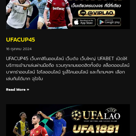
UFACUP45
16 ตุลาคม 2024
UFACUP45 เว็บคาสิโนออนไลน์ เว็บดัง เว็บใหญ่ UFABET เปิดให้
บริการเข้ามาเล่นผ่านมือถือ รวมทุกเกมยอดฮิตทั้งยัง สล็อตออนไลน์
บาคาร่าออนไลน์ ไฮโลออนไลน์ รูเล็โคนอนไลน์ และก็เกมฯลฯ เลือก
เล่นกันได้มาก จุใจไม
Read More »