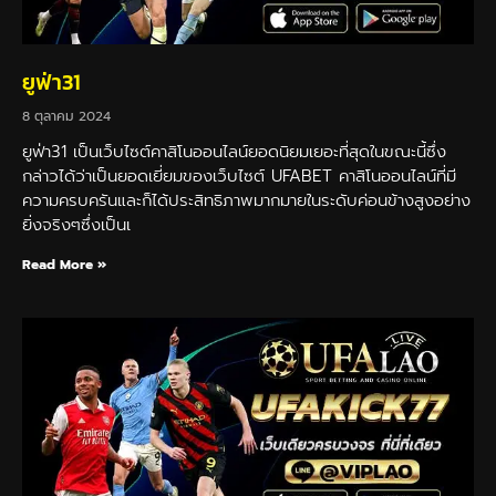
ยูฟ่า31
8 ตุลาคม 2024
ยูฟ่า31 เป็นเว็บไซต์คาสิโนออนไลน์ยอดนิยมเยอะที่สุดในขณะนี้ซึ่ง
กล่าวได้ว่าเป็นยอดเยี่ยมของเว็บไซต์ UFABET คาสิโนออนไลน์ที่มี
ความครบครันและก็ได้ประสิทธิภาพมากมายในระดับค่อนข้างสูงอย่าง
ยิ่งจริงๆซึ่งเป็นเ
Read More »