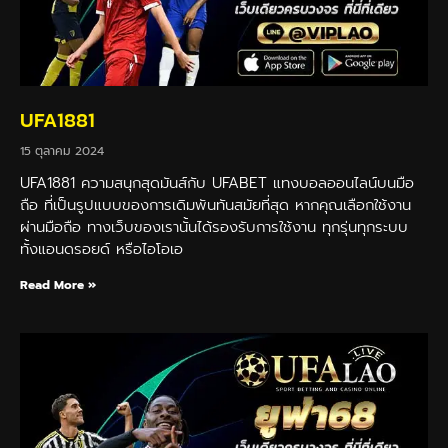
UFA1881
15 ตุลาคม 2024
UFA1881 ความสนุกสุดมันส์กับ UFABET แทงบอลออนไลน์บนมือ
ถือ ที่เป็นรูปแบบของการเดิมพันทันสมัยที่สุด หากคุณเลือกใช้งาน
ผ่านมือถือ ทางเว็บของเรานั้นได้รองรับการใช้งาน ทุกรุ่นทุกระบบ
ทั้งแอนดรอยด์ หรือไอโอเอ
Read More »