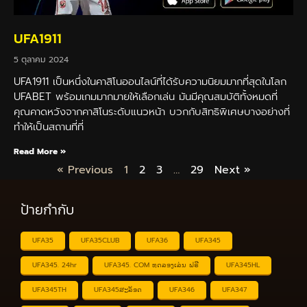
UFA1911
5 ตุลาคม 2024
UFA1911 เป็นหนึ่งในคาสิโนออนไลน์ที่ได้รับความนิยมมากที่สุดในโลก
UFABET พร้อมเกมมากมายให้เลือกเล่น มันมีคุณสมบัติทั้งหมดที่
คุณคาดหวังจากคาสิโนระดับแนวหน้า บวกกับสิทธิพิเศษบางอย่างที่
ทำให้เป็นสถานที่ที่
Read More »
« Previous
1
2
3
…
29
Next »
ป้ายกำกับ
UFA35
UFA35CLUB
UFA36
UFA345
UFA345. 24hr
UFA345. COM ທດລອງເລ່ນ ຟຣີ
UFA345HL
UFA345TH
UFA345ສະລັອດ
UFA346
UFA347