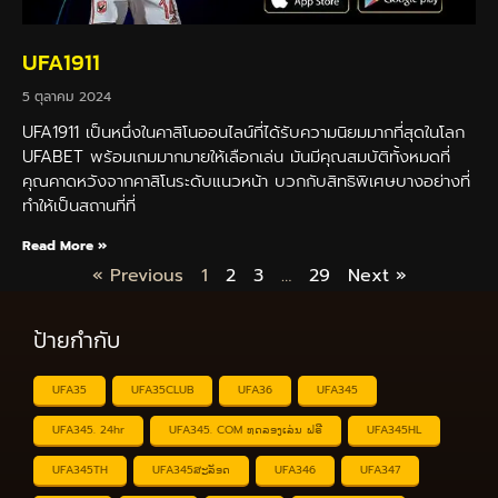
UFA1911
5 ตุลาคม 2024
UFA1911 เป็นหนึ่งในคาสิโนออนไลน์ที่ได้รับความนิยมมากที่สุดในโลก
UFABET พร้อมเกมมากมายให้เลือกเล่น มันมีคุณสมบัติทั้งหมดที่
คุณคาดหวังจากคาสิโนระดับแนวหน้า บวกกับสิทธิพิเศษบางอย่างที่
ทำให้เป็นสถานที่ที่
Read More »
« Previous
1
2
3
…
29
Next »
ป้ายกำกับ
UFA35
UFA35CLUB
UFA36
UFA345
UFA345. 24hr
UFA345. COM ທດລອງເລ່ນ ຟຣີ
UFA345HL
UFA345TH
UFA345ສະລັອດ
UFA346
UFA347