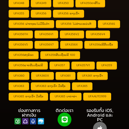
UFA348
UFA349
UFA350
UFA350ຄາສິໂນ
UFA355
UFA356
UFA356 ທາງເຂົ້າ
UFA356 ຝາກຖອນໄມ່ມີຂັ້ນ​ຕໍ່າ
UFA356 ໄມ່ຜ່ານເອເຍ່ນຕ໌
UFA356S
UFA356TH
UFA356V1
UFA356V2
UFA356V4
UFA356V5
UFA356V7
UFA356X
UFA356ຟຣີສິນເຊື່ອ
UFA356ສະລັອດ
UFA356ສິນເຊື່ອຟຣີ 100
UFA356ແຈກສິນເຊື່ອຟຣີ
UFA357
UFA357V1
UFA359
UFA360
UFA360X
UFA361
UFA361 ທາງເຂົ້າ
UFA363
UFA363 ທາງເຂົ້າ ມືອຖືອ
UFA365
UFA365 ທາງເຂົ້າ ມືອຖືອ
UFA365 ບາຄາຣ່າ
UFAAUTO999
ช่องทางการ
ติดต่อเรา
รองรับทั้ง iOS,
ฝากเงิน
Android และ
PC