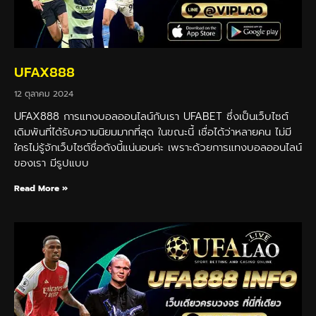
UFAX888
12 ตุลาคม 2024
UFAX888 การแทงบอลออนไลน์กับเรา UFABET ซึ่งเป็นเว็บไซต์
เดิมพันที่ได้รับความนิยมมากที่สุด ในขณะนี้ เชื่อได้ว่าหลายคน ไม่มี
ใครไม่รู้จักเว็บไซต์ชื่อดังนี้แน่นอนค่ะ เพราะด้วยการแทงบอลออนไลน์
ของเรา มีรูปแบบ
Read More »