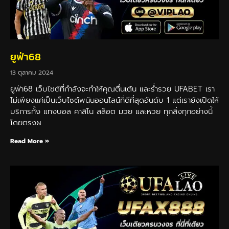
ยูฟ่า68
13 ตุลาคม 2024
ยูฟ่า68 เว็บไซต์ที่กำลังจะทำให้คุณตื่นเต้น และร่ำรวย UFABET เรา
ไม่เพียงแค่เป็นเว็บไซต์พนันออนไลน์ที่ดีที่สุดอันดับ 1 แต่เรายังเปิดให้
บริการทั้ง แทงบอล คาสิโน สล็อต มวย และหวย ทุกสิ่งทุกอย่างนี้
โดยตรงผ
Read More »