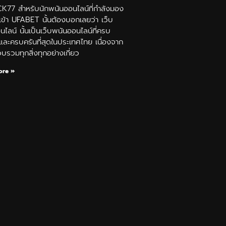
K77 สำหรับนักพนันออนไลน์ที่กำลังมอง
เข้า UFABET นั้นต้องบอกเลยว่า เว็บ
ไลน์ นั้นเป็นเว็บพนันออนไลน์ที่ครบ
 และครบครันที่สุดในประเทศไทย เนื่องจาก
วบรวมทุกสิ่งทุกอย่างเกี่ยว
ore »