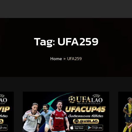
Tag: UFA259
Home
»
UFA259