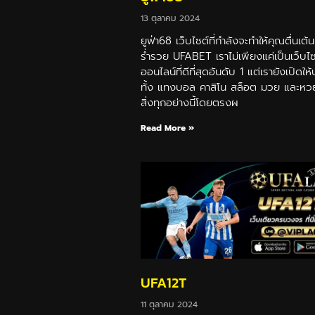
13 ตุลาคม 2024
ยูฟ่า68 เว็บไซต์ที่กำลังจะทำให้คุณตื่นเต้
ร่ำรวย UFABET เราไม่เพียงแค่เป็นเว็บไ
ออนไลน์ที่ดีที่สุดอันดับ 1 แต่เรายังเปิดให
ทั้ง แทงบอล คาสิโน สล็อต มวย และหว
สิ่งทุกอย่างนี้โดยตรงผ
Read More »
UFA12T
11 ตุลาคม 2024