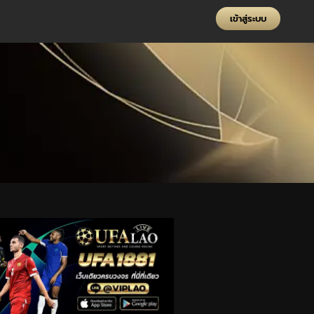
เข้าสู่ระบบ