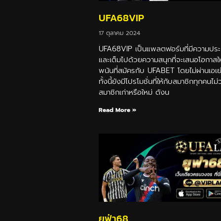
UFA68VIP
17 ตุลาคม 2024
UFA68VIP เป็นแพลตฟอร์มที่มีความปร
และเต็มไปด้วยความสนุกที่จะเสนอโอกาสให
พนันที่สมัครกับ UFABET โดยไม่ผ่านเอเย
ทั้งนี้ยังมีโปรโมชั่นที่ให้กับสมาชิกทุกคนไม่
สมาชิกเก่าหรือใหม่ ดังน
Read More »
ยูฟ่า68