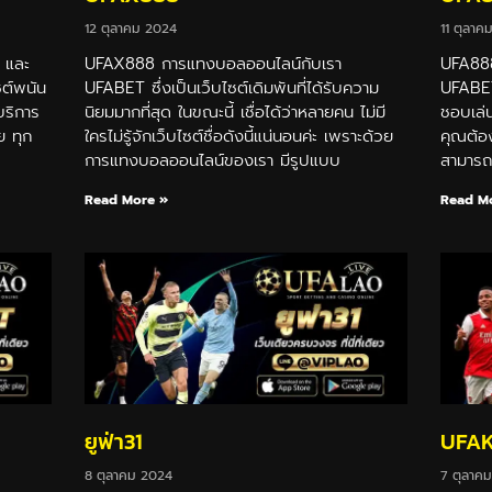
12 ตุลาคม 2024
11 ตุลาค
น และ
UFAX888 การแทงบอลออนไลน์กับเรา
UFA888
ซต์พนัน
UFABET ซึ่งเป็นเว็บไซต์เดิมพันที่ได้รับความ
UFABET 
้บริการ
นิยมมากที่สุด ในขณะนี้ เชื่อได้ว่าหลายคน ไม่มี
ชอบเล่น
ย ทุก
ใครไม่รู้จักเว็บไซต์ชื่อดังนี้แน่นอนค่ะ เพราะด้วย
คุณต้อ
การแทงบอลออนไลน์ของเรา มีรูปแบบ
สามารถส
Read More »
Read M
ยูฟ่า31
UFAK
8 ตุลาคม 2024
7 ตุลาค