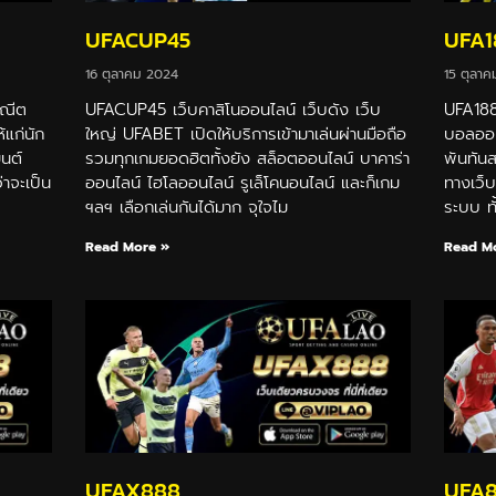
UFACUP45
UFA1
16 ตุลาคม 2024
15 ตุลา
ะณีต
UFACUP45 เว็บคาสิโนออนไลน์ เว็บดัง เว็บ
UFA188
้แก่นัก
ใหญ่ UFABET เปิดให้บริการเข้ามาเล่นผ่านมือถือ
บอลออน
่นต์
รวมทุกเกมยอดฮิตทั้งยัง สล็อตออนไลน์ บาคาร่า
พันทันส
ว่าจะเป็น
ออนไลน์ ไฮโลออนไลน์ รูเล็โคนอนไลน์ และก็เกม
ทางเว็บ
ฯลฯ เลือกเล่นกันได้มาก จุใจไม
ระบบ ท
Read More »
Read M
UFAX888
UFA8