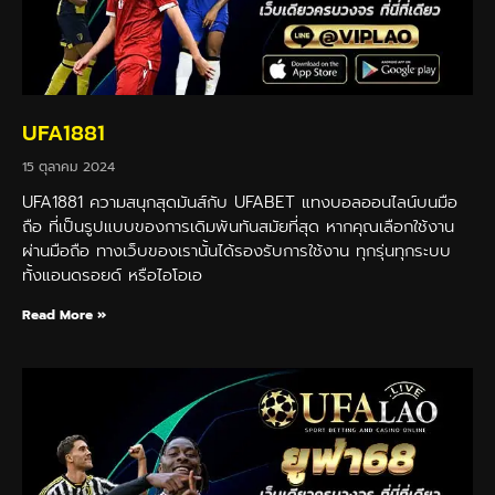
UFA1881
15 ตุลาคม 2024
UFA1881 ความสนุกสุดมันส์กับ UFABET แทงบอลออนไลน์บนมือ
ถือ ที่เป็นรูปแบบของการเดิมพันทันสมัยที่สุด หากคุณเลือกใช้งาน
ผ่านมือถือ ทางเว็บของเรานั้นได้รองรับการใช้งาน ทุกรุ่นทุกระบบ
ทั้งแอนดรอยด์ หรือไอโอเอ
Read More »