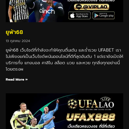
ยูฟ่า68
13 ตุลาคม 2024
ยูฟ่า68 เว็บไซต์ที่กำลังจะทำให้คุณตื่นเต้น และร่ำรวย UFABET เรา
ไม่เพียงแค่เป็นเว็บไซต์พนันออนไลน์ที่ดีที่สุดอันดับ 1 แต่เรายังเปิดให้
บริการทั้ง แทงบอล คาสิโน สล็อต มวย และหวย ทุกสิ่งทุกอย่างนี้
โดยตรงผ
Read More »