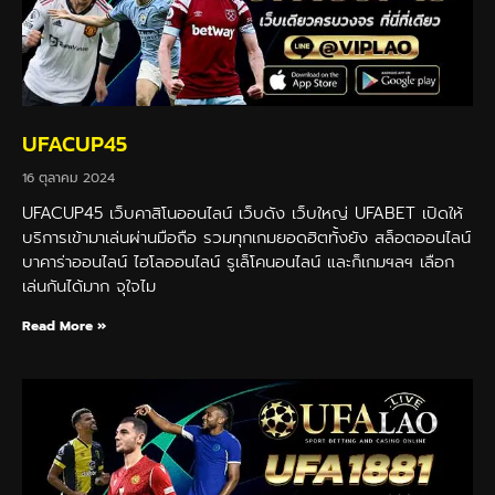
UFACUP45
16 ตุลาคม 2024
UFACUP45 เว็บคาสิโนออนไลน์ เว็บดัง เว็บใหญ่ UFABET เปิดให้
บริการเข้ามาเล่นผ่านมือถือ รวมทุกเกมยอดฮิตทั้งยัง สล็อตออนไลน์
บาคาร่าออนไลน์ ไฮโลออนไลน์ รูเล็โคนอนไลน์ และก็เกมฯลฯ เลือก
เล่นกันได้มาก จุใจไม
Read More »