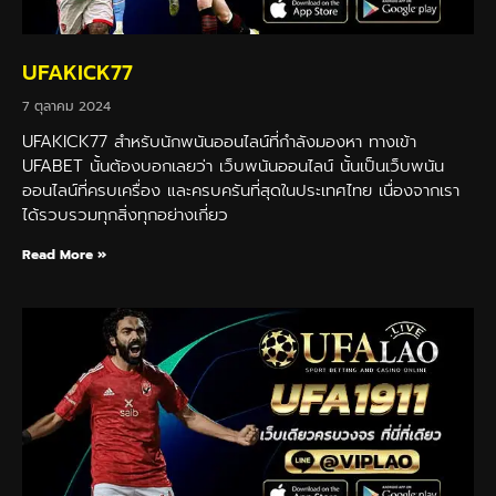
UFAKICK77
7 ตุลาคม 2024
UFAKICK77 สำหรับนักพนันออนไลน์ที่กำลังมองหา ทางเข้า
UFABET นั้นต้องบอกเลยว่า เว็บพนันออนไลน์ นั้นเป็นเว็บพนัน
ออนไลน์ที่ครบเครื่อง และครบครันที่สุดในประเทศไทย เนื่องจากเรา
ได้รวบรวมทุกสิ่งทุกอย่างเกี่ยว
Read More »