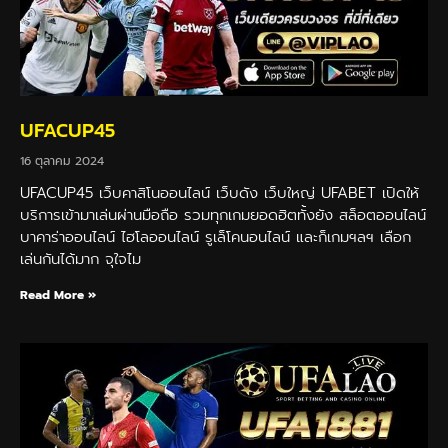
UFACUP45
16 ตุลาคม 2024
UFACUP45 เว็บคาสิโนออนไลน์ เว็บดัง เว็บใหญ่ UFABET เปิดให้
บริการเข้ามาเล่นผ่านมือถือ รวมทุกเกมยอดฮิตทั้งยัง สล็อตออนไลน์
บาคาร่าออนไลน์ ไฮโลออนไลน์ รูเล็โคนอนไลน์ และก็เกมฯลฯ เลือก
เล่นกันได้มาก จุใจไม
Read More »