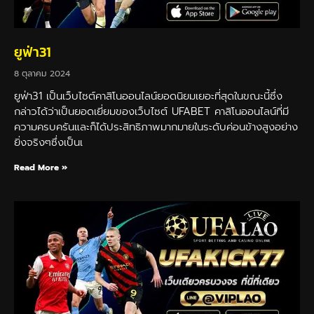
ยูฟ่า31
8 ตุลาคม 2024
ยูฟ่า31 เป็นเว็บไซต์คาสิโนออนไลน์ยอดนิยมเยอะที่สุดในขณะนี้ซึ่ง
กล่าวได้ว่าเป็นยอดเยี่ยมของเว็บไซต์ UFABET คาสิโนออนไลน์ที่มี
ความครบครันและก็ได้ประสิทธิภาพมากมายในระดับค่อนข้างสูงอย่าง
ยิ่งจริงๆซึ่งเป็นเ
Read More »