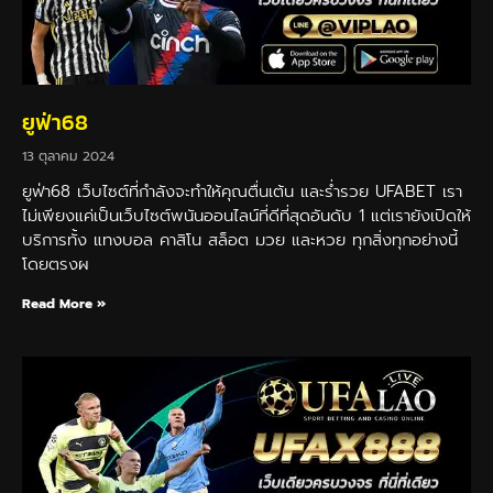
ยูฟ่า68
13 ตุลาคม 2024
ยูฟ่า68 เว็บไซต์ที่กำลังจะทำให้คุณตื่นเต้น และร่ำรวย UFABET เรา
ไม่เพียงแค่เป็นเว็บไซต์พนันออนไลน์ที่ดีที่สุดอันดับ 1 แต่เรายังเปิดให้
บริการทั้ง แทงบอล คาสิโน สล็อต มวย และหวย ทุกสิ่งทุกอย่างนี้
โดยตรงผ
Read More »