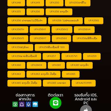
UFA348
UFA349
UFA350
UFA350ຄາສິໂນ
UFA355
UFA356
UFA356 ທາງເຂົ້າ
UFA356 ຝາກຖອນໄມ່ມີຂັ້ນ​ຕໍ່າ
UFA356 ໄມ່ຜ່ານເອເຍ່ນຕ໌
UFA356S
UFA356TH
UFA356V1
UFA356V2
UFA356V4
UFA356V5
UFA356V7
UFA356X
UFA356ຟຣີສິນເຊື່ອ
UFA356ສະລັອດ
UFA356ສິນເຊື່ອຟຣີ 100
UFA356ແຈກສິນເຊື່ອຟຣີ
UFA357
UFA357V1
UFA359
UFA360
UFA360X
UFA361
UFA361 ທາງເຂົ້າ
UFA363
UFA363 ທາງເຂົ້າ ມືອຖືອ
UFA365
UFA365 ທາງເຂົ້າ ມືອຖືອ
UFA365 ບາຄາຣ່າ
UFAAUTO999
ช่องทางการ
ติดต่อเรา
รองรับทั้ง iOS,
ฝากเงิน
Android และ
PC