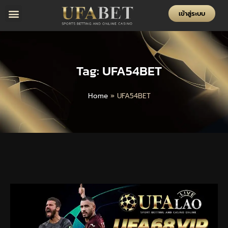
เข้าสู่ระบบ
Tag: UFA54BET
Home
»
UFA54BET