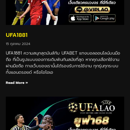
UFA1881
15 ตุลาคม 2024
UFA1881 ความสนุกสุดมันส์กับ UFABET แทงบอลออนไลน์บนมือ
ถือ ที่เป็นรูปแบบของการเดิมพันทันสมัยที่สุด หากคุณเลือกใช้งาน
ผ่านมือถือ ทางเว็บของเรานั้นได้รองรับการใช้งาน ทุกรุ่นทุกระบบ
ทั้งแอนดรอยด์ หรือไอโอเอ
Read More »