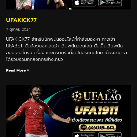
UFAKICK77
7 ตุลาคม 2024
UFAKICK77 สำหรับนักพนันออนไลน์ที่กำลังมองหา ทางเข้า
UFABET นั้นต้องบอกเลยว่า เว็บพนันออนไลน์ นั้นเป็นเว็บพนัน
ออนไลน์ที่ครบเครื่อง และครบครันที่สุดในประเทศไทย เนื่องจากเรา
ได้รวบรวมทุกสิ่งทุกอย่างเกี่ยว
Read More »