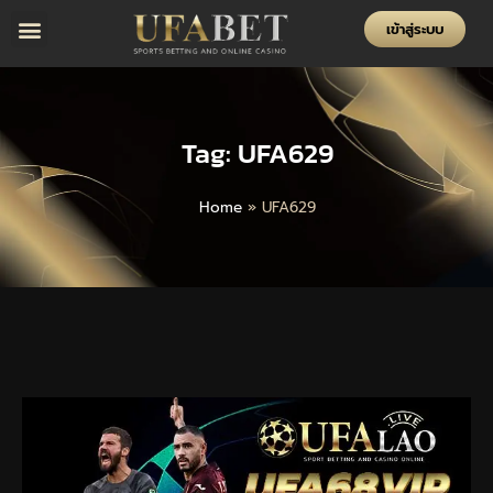
เข้าสู่ระบบ
Tag: UFA629
Home
»
UFA629