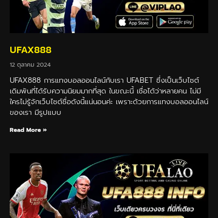
UFAX888
12 ตุลาคม 2024
UFAX888 การแทงบอลออนไลน์กับเรา UFABET ซึ่งเป็นเว็บไซต์
เดิมพันที่ได้รับความนิยมมากที่สุด ในขณะนี้ เชื่อได้ว่าหลายคน ไม่มี
ใครไม่รู้จักเว็บไซต์ชื่อดังนี้แน่นอนค่ะ เพราะด้วยการแทงบอลออนไลน์
ของเรา มีรูปแบบ
Read More »