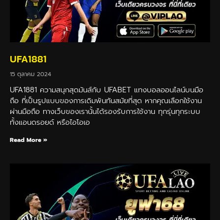
UFA1881
15 ตุลาคม 2024
UFA1881 ความสนุกสุดมันส์กับ UFABET แทงบอลออนไลน์บนมือ
ถือ ที่เป็นรูปแบบของการเดิมพันทันสมัยที่สุด หากคุณเลือกใช้งาน
ผ่านมือถือ ทางเว็บของเรานั้นได้รองรับการใช้งาน ทุกรุ่นทุกระบบ
ทั้งแอนดรอยด์ หรือไอโอเอ
Read More »