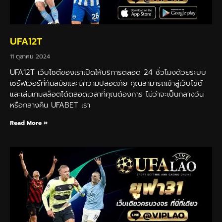
UFA12T
11 ตุลาคม 2024
UFA12T เว็บไซต์ของเราเปิดให้บริการตลอด 24 ชั่วโมงด้วยระบบ
เซิร์ฟเวอร์ที่ทันสมัยและมีความปลอดภัย คุณสามารถเข้าสู่เว็บไซต์
และเล่นเกมสล็อตได้ตลอดเวลาที่คุณต้องการ ไม่ว่าจะเป็นกลางวัน
หรือกลางคืน UFABET เรา
Read More »