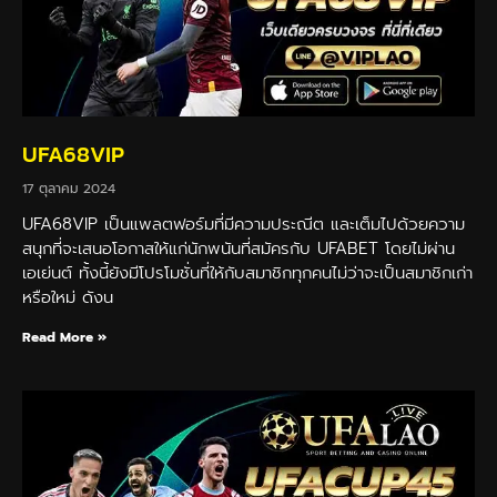
UFA68VIP
17 ตุลาคม 2024
UFA68VIP เป็นแพลตฟอร์มที่มีความประณีต และเต็มไปด้วยความ
สนุกที่จะเสนอโอกาสให้แก่นักพนันที่สมัครกับ UFABET โดยไม่ผ่าน
เอเย่นต์ ทั้งนี้ยังมีโปรโมชั่นที่ให้กับสมาชิกทุกคนไม่ว่าจะเป็นสมาชิกเก่า
หรือใหม่ ดังน
Read More »