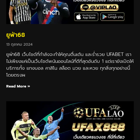
ยูฟ่า68
13 ตุลาคม 2024
ยูฟ่า68 เว็บไซต์ที่กำลังจะทำให้คุณตื่นเต้น และร่ำรวย UFABET เรา
ไม่เพียงแค่เป็นเว็บไซต์พนันออนไลน์ที่ดีที่สุดอันดับ 1 แต่เรายังเปิดให้
บริการทั้ง แทงบอล คาสิโน สล็อต มวย และหวย ทุกสิ่งทุกอย่างนี้
โดยตรงผ
Read More »