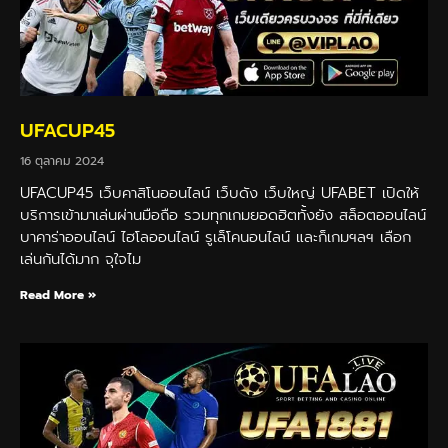
UFACUP45
16 ตุลาคม 2024
UFACUP45 เว็บคาสิโนออนไลน์ เว็บดัง เว็บใหญ่ UFABET เปิดให้
บริการเข้ามาเล่นผ่านมือถือ รวมทุกเกมยอดฮิตทั้งยัง สล็อตออนไลน์
บาคาร่าออนไลน์ ไฮโลออนไลน์ รูเล็โคนอนไลน์ และก็เกมฯลฯ เลือก
เล่นกันได้มาก จุใจไม
Read More »