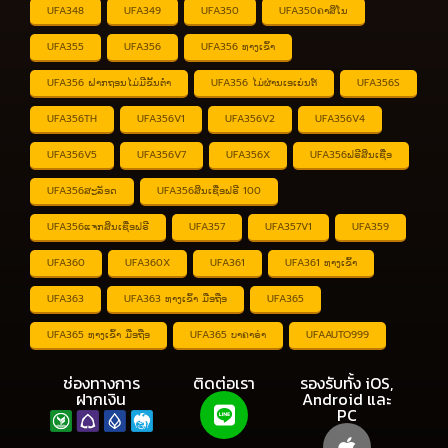
UFA348
UFA349
UFA350
UFA350ຄາສິໂນ
UFA355
UFA356
UFA356 ທາງເຂົ້າ
UFA356 ຝາກຖອນໄມ່ມີຂັ້ນ​ຕໍ່າ
UFA356 ໄມ່ຜ່ານເອເຍ່ນຕ໌
UFA356S
UFA356TH
UFA356V1
UFA356V2
UFA356V4
UFA356V5
UFA356V7
UFA356X
UFA356ຟຣີສິນເຊື່ອ
UFA356ສະລັອດ
UFA356ສິນເຊື່ອຟຣີ 100
UFA356ແຈກສິນເຊື່ອຟຣີ
UFA357
UFA357V1
UFA359
UFA360
UFA360X
UFA361
UFA361 ທາງເຂົ້າ
UFA363
UFA363 ທາງເຂົ້າ ມືອຖືອ
UFA365
UFA365 ທາງເຂົ້າ ມືອຖືອ
UFA365 ບາຄາຣ່າ
UFAAUTO999
ช่องทางการ
ติดต่อเรา
รองรับทั้ง iOS,
ฝากเงิน
Android และ
PC