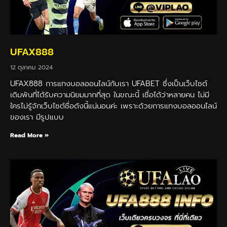
UFAX888
12 ตุลาคม 2024
UFAX888 การแทงบอลออนไลน์กับเรา UFABET ซึ่งเป็นเว็บไซต์
เดิมพันที่ได้รับความนิยมมากที่สุด ในขณะนี้ เชื่อได้ว่าหลายคน ไม่มี
ใครไม่รู้จักเว็บไซต์ชื่อดังนี้แน่นอนค่ะ เพราะด้วยการแทงบอลออนไลน์
ของเรา มีรูปแบบ
Read More »