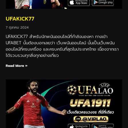
UFAKICK77
7 ตุลาคม 2024
UFAKICK77 สำหรับนักพนันออนไลน์ที่กำลังมองหา ทางเข้า
UFABET นั้นต้องบอกเลยว่า เว็บพนันออนไลน์ นั้นเป็นเว็บพนัน
ออนไลน์ที่ครบเครื่อง และครบครันที่สุดในประเทศไทย เนื่องจากเรา
ได้รวบรวมทุกสิ่งทุกอย่างเกี่ยว
Read More »