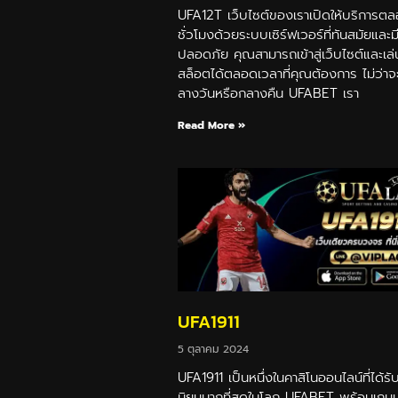
UFA12T เว็บไซต์ของเราเปิดให้บริการต
ชั่วโมงด้วยระบบเซิร์ฟเวอร์ที่ทันสมัยและ
ปลอดภัย คุณสามารถเข้าสู่เว็บไซต์และเล
สล็อตได้ตลอดเวลาที่คุณต้องการ ไม่ว่าจ
ลางวันหรือกลางคืน UFABET เรา
Read More »
UFA1911
5 ตุลาคม 2024
UFA1911 เป็นหนึ่งในคาสิโนออนไลน์ที่ได้ร
นิยมมากที่สุดในโลก UFABET พร้อมเกม