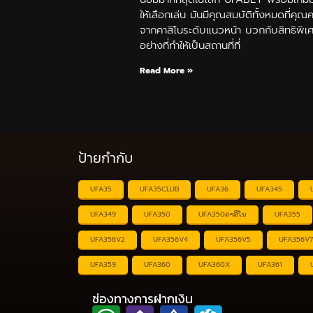
ให้เลือกเล่น มันมีคุณสมบัติทั้งหมดที่คุ
จากคาสิโนระดับแนวหน้า บวกกับสิทธิพิ
อย่างที่ทำให้เป็นสถานที่ที่
Read More »
ป้ายกำกับ
UFA35
UFA35CLUB
UFA36
UFA345
UFA349
UFA350
UFA350ຄາສິໂນ
UFA355
UFA356V2
UFA356V4
UFA356V5
UFA356V7
UFA359
UFA360
UFA360X
UFA361
ช่องทางการฝากเงิน