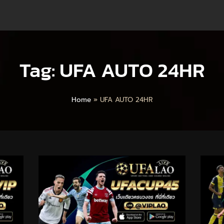
Tag: UFA AUTO 24HR
Home
»
UFA AUTO 24HR