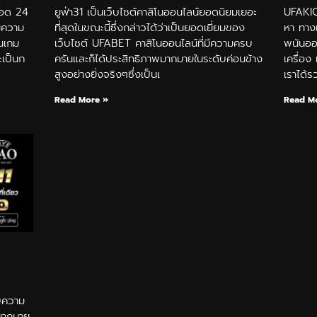
ลอด 24
ยูฟ่า31 เป็นเว็บไซต์คาสิโนออนไลน์ยอดนิยมเยอะ
UFAKIC
มีความ
ที่สุดในขณะนี้ซึ่งกล่าวได้ว่าเป็นยอดเยี่ยมของ
หา ทาง
่นเกม
เว็บไซต์ UFABET คาสิโนออนไลน์ที่มีความครบ
พนันออน
ะเป็นก
ครันและก็ได้ประสิทธิภาพมากมายในระดับค่อนข้าง
เครื่อง
สูงอย่างยิ่งจริงๆซึ่งเป็นเ
เราได้ร
Read More »
Read M
ับความ
มากมาย