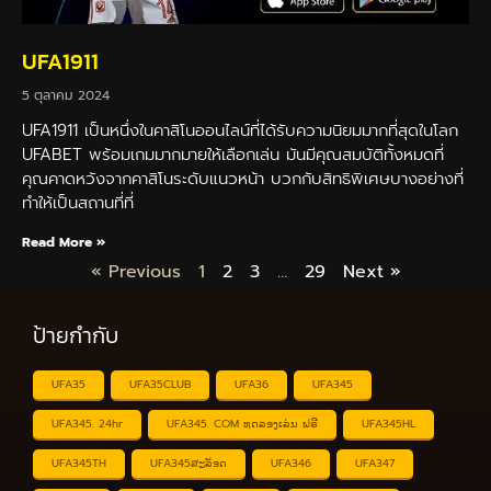
UFA1911
5 ตุลาคม 2024
UFA1911 เป็นหนึ่งในคาสิโนออนไลน์ที่ได้รับความนิยมมากที่สุดในโลก
UFABET พร้อมเกมมากมายให้เลือกเล่น มันมีคุณสมบัติทั้งหมดที่
คุณคาดหวังจากคาสิโนระดับแนวหน้า บวกกับสิทธิพิเศษบางอย่างที่
ทำให้เป็นสถานที่ที่
Read More »
« Previous
1
2
3
…
29
Next »
ป้ายกำกับ
UFA35
UFA35CLUB
UFA36
UFA345
UFA345. 24hr
UFA345. COM ທດລອງເລ່ນ ຟຣີ
UFA345HL
UFA345TH
UFA345ສະລັອດ
UFA346
UFA347