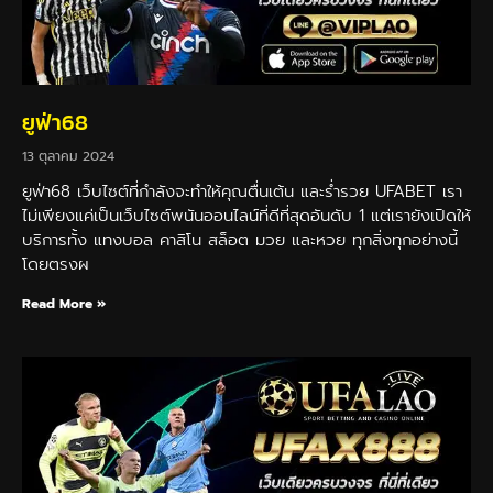
ยูฟ่า68
13 ตุลาคม 2024
ยูฟ่า68 เว็บไซต์ที่กำลังจะทำให้คุณตื่นเต้น และร่ำรวย UFABET เรา
ไม่เพียงแค่เป็นเว็บไซต์พนันออนไลน์ที่ดีที่สุดอันดับ 1 แต่เรายังเปิดให้
บริการทั้ง แทงบอล คาสิโน สล็อต มวย และหวย ทุกสิ่งทุกอย่างนี้
โดยตรงผ
Read More »