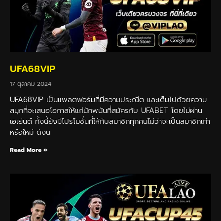
UFA68VIP
17 ตุลาคม 2024
UFA68VIP เป็นแพลตฟอร์มที่มีความประณีต และเต็มไปด้วยความ
สนุกที่จะเสนอโอกาสให้แก่นักพนันที่สมัครกับ UFABET โดยไม่ผ่าน
เอเย่นต์ ทั้งนี้ยังมีโปรโมชั่นที่ให้กับสมาชิกทุกคนไม่ว่าจะเป็นสมาชิกเก่า
หรือใหม่ ดังน
Read More »