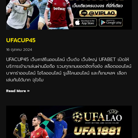
UFACUP45
16 ตุลาคม 2024
UFACUP45 เว็บคาสิโนออนไลน์ เว็บดัง เว็บใหญ่ UFABET เปิดให้
บริการเข้ามาเล่นผ่านมือถือ รวมทุกเกมยอดฮิตทั้งยัง สล็อตออนไลน์
บาคาร่าออนไลน์ ไฮโลออนไลน์ รูเล็โคนอนไลน์ และก็เกมฯลฯ เลือก
เล่นกันได้มาก จุใจไม
Read More »