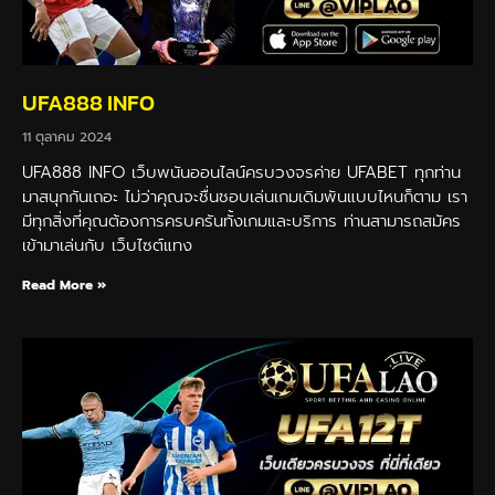
UFA888 INFO
11 ตุลาคม 2024
UFA888 INFO เว็บพนันออนไลน์ครบวงจรค่าย UFABET ทุกท่าน
มาสนุกกันเถอะ ไม่ว่าคุณจะชื่นชอบเล่นเกมเดิมพันแบบไหนก็ตาม เรา
มีทุกสิ่งที่คุณต้องการครบครันทั้งเกมและบริการ ท่านสามารถสมัคร
เข้ามาเล่นกับ เว็บไซต์แทง
Read More »