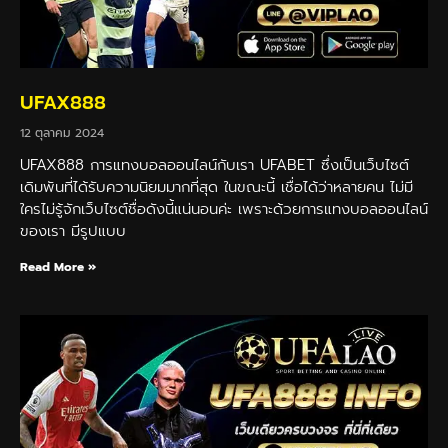
UFAX888
12 ตุลาคม 2024
UFAX888 การแทงบอลออนไลน์กับเรา UFABET ซึ่งเป็นเว็บไซต์
เดิมพันที่ได้รับความนิยมมากที่สุด ในขณะนี้ เชื่อได้ว่าหลายคน ไม่มี
ใครไม่รู้จักเว็บไซต์ชื่อดังนี้แน่นอนค่ะ เพราะด้วยการแทงบอลออนไลน์
ของเรา มีรูปแบบ
Read More »