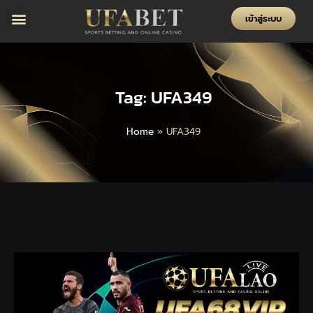
เข้าสู่ระบบ
Tag: UFA349
Home
»
UFA349