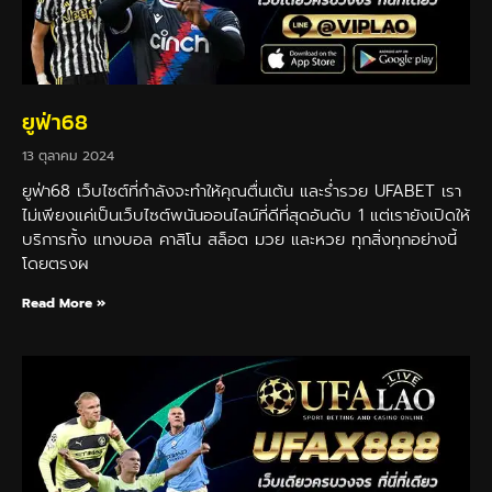
ยูฟ่า68
13 ตุลาคม 2024
ยูฟ่า68 เว็บไซต์ที่กำลังจะทำให้คุณตื่นเต้น และร่ำรวย UFABET เรา
ไม่เพียงแค่เป็นเว็บไซต์พนันออนไลน์ที่ดีที่สุดอันดับ 1 แต่เรายังเปิดให้
บริการทั้ง แทงบอล คาสิโน สล็อต มวย และหวย ทุกสิ่งทุกอย่างนี้
โดยตรงผ
Read More »