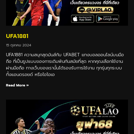
UFA1881
15 ตุลาคม 2024
UFA1881 ความสนุกสุดมันส์กับ UFABET แทงบอลออนไลน์บนมือ
ถือ ที่เป็นรูปแบบของการเดิมพันทันสมัยที่สุด หากคุณเลือกใช้งาน
ผ่านมือถือ ทางเว็บของเรานั้นได้รองรับการใช้งาน ทุกรุ่นทุกระบบ
ทั้งแอนดรอยด์ หรือไอโอเอ
Read More »