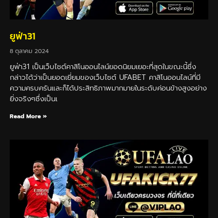
ยูฟ่า31
8 ตุลาคม 2024
ยูฟ่า31 เป็นเว็บไซต์คาสิโนออนไลน์ยอดนิยมเยอะที่สุดในขณะนี้ซึ่ง
กล่าวได้ว่าเป็นยอดเยี่ยมของเว็บไซต์ UFABET คาสิโนออนไลน์ที่มี
ความครบครันและก็ได้ประสิทธิภาพมากมายในระดับค่อนข้างสูงอย่าง
ยิ่งจริงๆซึ่งเป็นเ
Read More »