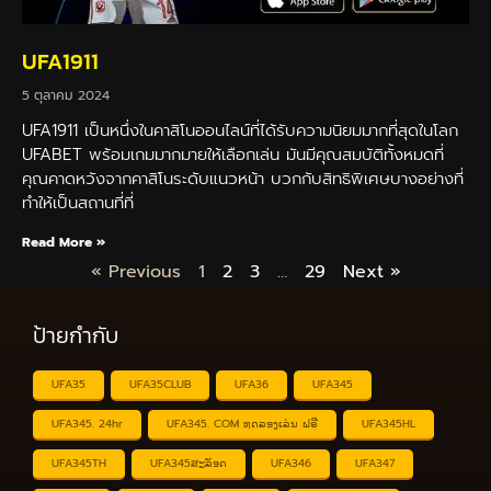
UFA1911
5 ตุลาคม 2024
UFA1911 เป็นหนึ่งในคาสิโนออนไลน์ที่ได้รับความนิยมมากที่สุดในโลก
UFABET พร้อมเกมมากมายให้เลือกเล่น มันมีคุณสมบัติทั้งหมดที่
คุณคาดหวังจากคาสิโนระดับแนวหน้า บวกกับสิทธิพิเศษบางอย่างที่
ทำให้เป็นสถานที่ที่
Read More »
« Previous
1
2
3
…
29
Next »
ป้ายกำกับ
UFA35
UFA35CLUB
UFA36
UFA345
UFA345. 24hr
UFA345. COM ທດລອງເລ່ນ ຟຣີ
UFA345HL
UFA345TH
UFA345ສະລັອດ
UFA346
UFA347