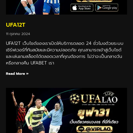
UFA12T
11 ตุลาคม 2024
UFA12T เว็บไซต์ของเราเปิดให้บริการตลอด 24 ชั่วโมงด้วยระบบ
เซิร์ฟเวอร์ที่ทันสมัยและมีความปลอดภัย คุณสามารถเข้าสู่เว็บไซต์
และเล่นเกมสล็อตได้ตลอดเวลาที่คุณต้องการ ไม่ว่าจะเป็นกลางวัน
หรือกลางคืน UFABET เรา
Read More »