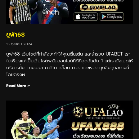
ยูฟ่า68
13 ตุลาคม 2024
ยูฟ่า68 เว็บไซต์ที่กำลังจะทำให้คุณตื่นเต้น และร่ำรวย UFABET เรา
ไม่เพียงแค่เป็นเว็บไซต์พนันออนไลน์ที่ดีที่สุดอันดับ 1 แต่เรายังเปิดให้
บริการทั้ง แทงบอล คาสิโน สล็อต มวย และหวย ทุกสิ่งทุกอย่างนี้
โดยตรงผ
Read More »