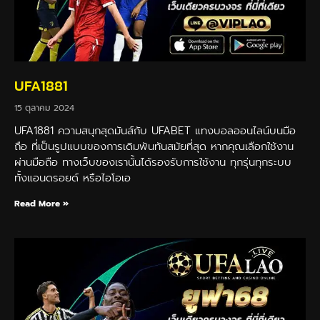
UFA1881
15 ตุลาคม 2024
UFA1881 ความสนุกสุดมันส์กับ UFABET แทงบอลออนไลน์บนมือ
ถือ ที่เป็นรูปแบบของการเดิมพันทันสมัยที่สุด หากคุณเลือกใช้งาน
ผ่านมือถือ ทางเว็บของเรานั้นได้รองรับการใช้งาน ทุกรุ่นทุกระบบ
ทั้งแอนดรอยด์ หรือไอโอเอ
Read More »