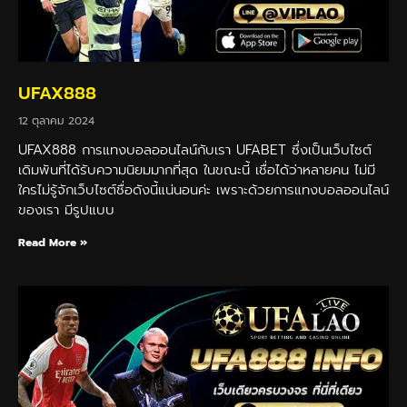
UFAX888
12 ตุลาคม 2024
UFAX888 การแทงบอลออนไลน์กับเรา UFABET ซึ่งเป็นเว็บไซต์
เดิมพันที่ได้รับความนิยมมากที่สุด ในขณะนี้ เชื่อได้ว่าหลายคน ไม่มี
ใครไม่รู้จักเว็บไซต์ชื่อดังนี้แน่นอนค่ะ เพราะด้วยการแทงบอลออนไลน์
ของเรา มีรูปแบบ
Read More »