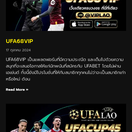
UFA68VIP
17 ตุลาคม 2024
UFA68VIP เป็นแพลตฟอร์มที่มีความประณีต และเต็มไปด้วยความ
สนุกที่จะเสนอโอกาสให้แก่นักพนันที่สมัครกับ UFABET โดยไม่ผ่าน
เอเย่นต์ ทั้งนี้ยังมีโปรโมชั่นที่ให้กับสมาชิกทุกคนไม่ว่าจะเป็นสมาชิกเก่า
หรือใหม่ ดังน
Read More »