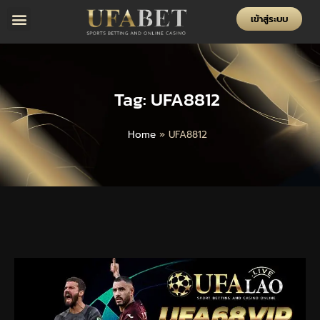
เข้าสู่ระบบ
Tag: UFA8812
Home
»
UFA8812