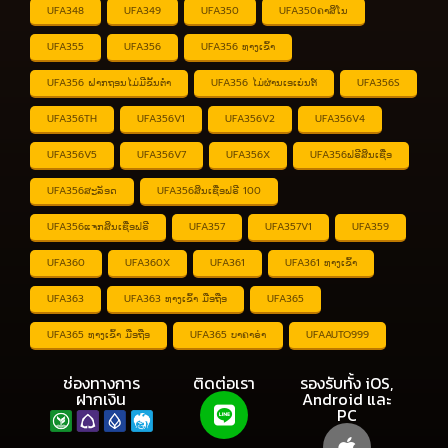
UFA348
UFA349
UFA350
UFA350ຄາສິໂນ
UFA355
UFA356
UFA356 ທາງເຂົ້າ
UFA356 ຝາກຖອນໄມ່ມີຂັ້ນ​ຕໍ່າ
UFA356 ໄມ່ຜ່ານເອເຍ່ນຕ໌
UFA356S
UFA356TH
UFA356V1
UFA356V2
UFA356V4
UFA356V5
UFA356V7
UFA356X
UFA356ຟຣີສິນເຊື່ອ
UFA356ສະລັອດ
UFA356ສິນເຊື່ອຟຣີ 100
UFA356ແຈກສິນເຊື່ອຟຣີ
UFA357
UFA357V1
UFA359
UFA360
UFA360X
UFA361
UFA361 ທາງເຂົ້າ
UFA363
UFA363 ທາງເຂົ້າ ມືອຖືອ
UFA365
UFA365 ທາງເຂົ້າ ມືອຖືອ
UFA365 ບາຄາຣ່າ
UFAAUTO999
ช่องทางการ
ติดต่อเรา
รองรับทั้ง iOS,
ฝากเงิน
Android และ
PC