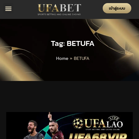
เข้าสู่ระบบ
Tag: BETUFA
Home
»
BETUFA