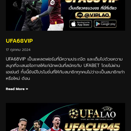
UFA68VIP
17 ตุลาคม 2024
UFA68VIP เป็นแพลตฟอร์มที่มีความประณีต และเต็มไปด้วยความ
สนุกที่จะเสนอโอกาสให้แก่นักพนันที่สมัครกับ UFABET โดยไม่ผ่าน
เอเย่นต์ ทั้งนี้ยังมีโปรโมชั่นที่ให้กับสมาชิกทุกคนไม่ว่าจะเป็นสมาชิกเก่า
หรือใหม่ ดังน
Read More »