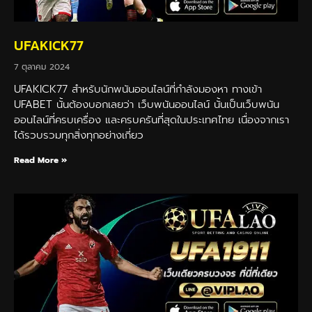
UFAKICK77
7 ตุลาคม 2024
UFAKICK77 สำหรับนักพนันออนไลน์ที่กำลังมองหา ทางเข้า
UFABET นั้นต้องบอกเลยว่า เว็บพนันออนไลน์ นั้นเป็นเว็บพนัน
ออนไลน์ที่ครบเครื่อง และครบครันที่สุดในประเทศไทย เนื่องจากเรา
ได้รวบรวมทุกสิ่งทุกอย่างเกี่ยว
Read More »