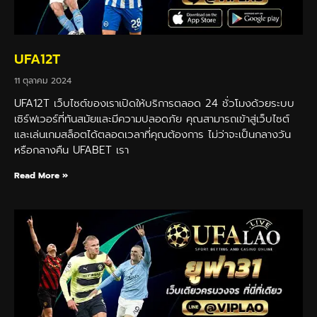
UFA12T
11 ตุลาคม 2024
UFA12T เว็บไซต์ของเราเปิดให้บริการตลอด 24 ชั่วโมงด้วยระบบ
เซิร์ฟเวอร์ที่ทันสมัยและมีความปลอดภัย คุณสามารถเข้าสู่เว็บไซต์
และเล่นเกมสล็อตได้ตลอดเวลาที่คุณต้องการ ไม่ว่าจะเป็นกลางวัน
หรือกลางคืน UFABET เรา
Read More »