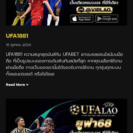
UFA1881
15 ตุลาคม 2024
UFA1881 ความสนุกสุดมันส์กับ UFABET แทงบอลออนไลน์บนมือ
ถือ ที่เป็นรูปแบบของการเดิมพันทันสมัยที่สุด หากคุณเลือกใช้งาน
ผ่านมือถือ ทางเว็บของเรานั้นได้รองรับการใช้งาน ทุกรุ่นทุกระบบ
ทั้งแอนดรอยด์ หรือไอโอเอ
Read More »