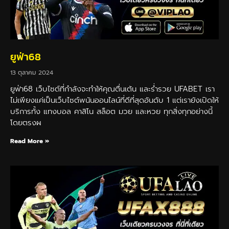
ยูฟ่า68
13 ตุลาคม 2024
ยูฟ่า68 เว็บไซต์ที่กำลังจะทำให้คุณตื่นเต้น และร่ำรวย UFABET เรา
ไม่เพียงแค่เป็นเว็บไซต์พนันออนไลน์ที่ดีที่สุดอันดับ 1 แต่เรายังเปิดให้
บริการทั้ง แทงบอล คาสิโน สล็อต มวย และหวย ทุกสิ่งทุกอย่างนี้
โดยตรงผ
Read More »