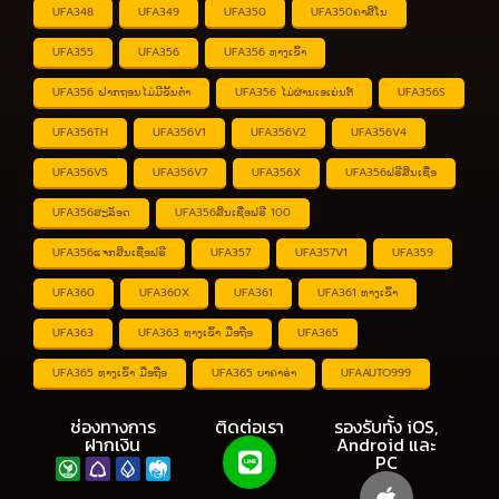
UFA348
UFA349
UFA350
UFA350ຄາສິໂນ
UFA355
UFA356
UFA356 ທາງເຂົ້າ
UFA356 ຝາກຖອນໄມ່ມີຂັ້ນ​ຕໍ່າ
UFA356 ໄມ່ຜ່ານເອເຍ່ນຕ໌
UFA356S
UFA356TH
UFA356V1
UFA356V2
UFA356V4
UFA356V5
UFA356V7
UFA356X
UFA356ຟຣີສິນເຊື່ອ
UFA356ສະລັອດ
UFA356ສິນເຊື່ອຟຣີ 100
UFA356ແຈກສິນເຊື່ອຟຣີ
UFA357
UFA357V1
UFA359
UFA360
UFA360X
UFA361
UFA361 ທາງເຂົ້າ
UFA363
UFA363 ທາງເຂົ້າ ມືອຖືອ
UFA365
UFA365 ທາງເຂົ້າ ມືອຖືອ
UFA365 ບາຄາຣ່າ
UFAAUTO999
ช่องทางการ
ติดต่อเรา
รองรับทั้ง iOS,
ฝากเงิน
Android และ
PC