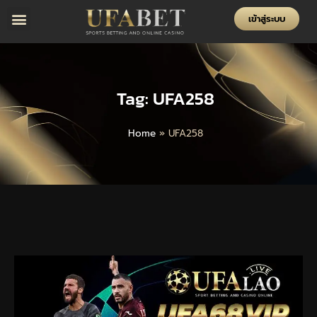
เข้าสู่ระบบ
Tag: UFA258
Home
»
UFA258