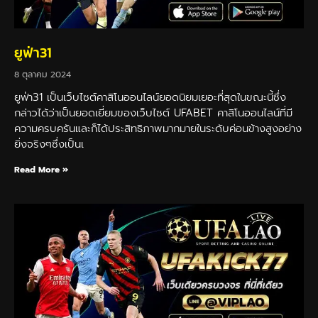
ยูฟ่า31
8 ตุลาคม 2024
ยูฟ่า31 เป็นเว็บไซต์คาสิโนออนไลน์ยอดนิยมเยอะที่สุดในขณะนี้ซึ่ง
กล่าวได้ว่าเป็นยอดเยี่ยมของเว็บไซต์ UFABET คาสิโนออนไลน์ที่มี
ความครบครันและก็ได้ประสิทธิภาพมากมายในระดับค่อนข้างสูงอย่าง
ยิ่งจริงๆซึ่งเป็นเ
Read More »