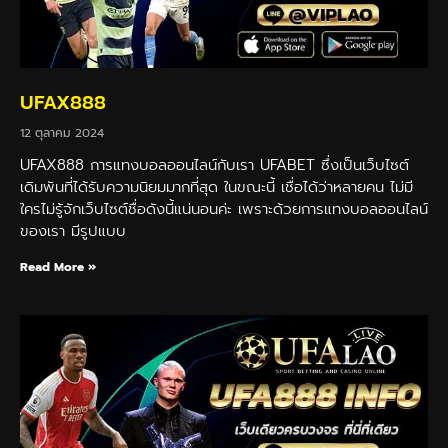
UFAX888
12 ตุลาคม 2024
UFAX888 การแทงบอลออนไลน์กับเรา UFABET ซึ่งเป็นเว็บไซต์
เดิมพันที่ได้รับความนิยมมากที่สุด ในขณะนี้ เชื่อได้ว่าหลายคน ไม่มี
ใครไม่รู้จักเว็บไซต์ชื่อดังนี้แน่นอนค่ะ เพราะด้วยการแทงบอลออนไลน์
ของเรา มีรูปแบบ
Read More »