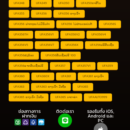
UFA348
UFA349
UFA350
UFA350ຄາສິໂນ
UFA355
UFA356
UFA356 ທາງເຂົ້າ
UFA356 ຝາກຖອນໄມ່ມີຂັ້ນ​ຕໍ່າ
UFA356 ໄມ່ຜ່ານເອເຍ່ນຕ໌
UFA356S
UFA356TH
UFA356V1
UFA356V2
UFA356V4
UFA356V5
UFA356V7
UFA356X
UFA356ຟຣີສິນເຊື່ອ
UFA356ສະລັອດ
UFA356ສິນເຊື່ອຟຣີ 100
UFA356ແຈກສິນເຊື່ອຟຣີ
UFA357
UFA357V1
UFA359
UFA360
UFA360X
UFA361
UFA361 ທາງເຂົ້າ
UFA363
UFA363 ທາງເຂົ້າ ມືອຖືອ
UFA365
UFA365 ທາງເຂົ້າ ມືອຖືອ
UFA365 ບາຄາຣ່າ
UFAAUTO999
ช่องทางการ
ติดต่อเรา
รองรับทั้ง iOS,
ฝากเงิน
Android และ
PC