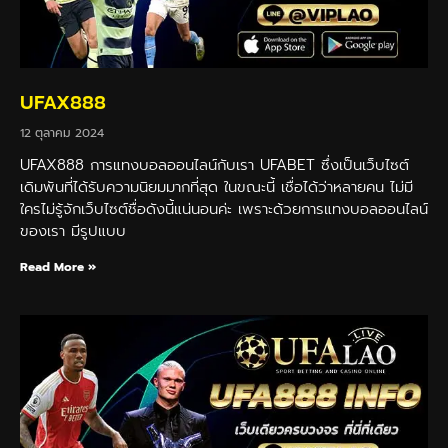
UFAX888
12 ตุลาคม 2024
UFAX888 การแทงบอลออนไลน์กับเรา UFABET ซึ่งเป็นเว็บไซต์
เดิมพันที่ได้รับความนิยมมากที่สุด ในขณะนี้ เชื่อได้ว่าหลายคน ไม่มี
ใครไม่รู้จักเว็บไซต์ชื่อดังนี้แน่นอนค่ะ เพราะด้วยการแทงบอลออนไลน์
ของเรา มีรูปแบบ
Read More »