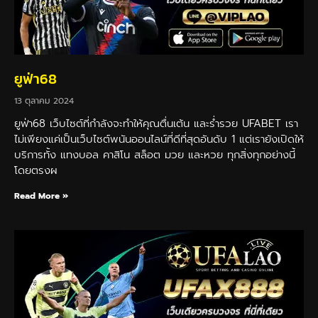
ยูฟ่า68
13 ตุลาคม 2024
ยูฟ่า68 เว็บไซต์ที่กำลังจะทำให้คุณตื่นเต้น และร่ำรวย UFABET เรา
ไม่เพียงแค่เป็นเว็บไซต์พนันออนไลน์ที่ดีที่สุดอันดับ 1 แต่เรายังเปิดให้
บริการทั้ง แทงบอล คาสิโน สล็อต มวย และหวย ทุกสิ่งทุกอย่างนี้
โดยตรงผ
Read More »