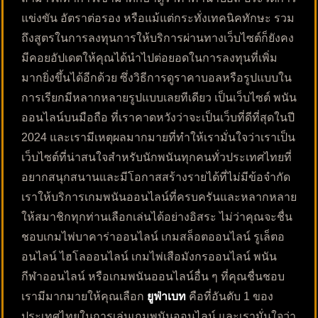
แข่งขัน อัตราต่อรอง หรือแม้แต่กระทั่งเทคนิคทักษะ รวม
ถึงสูตรในการลงทุนการให้บริการผ่านทางเว็บไซต์ก็ยังคง
มีคอยอัปเดตให้คุณได้นำไปต่อยอดในการลงทุนที่เพิ่ม
มากยิ่งขึ้นได้อีกด้วย ซึ่งวิธีการดูราคาบอลหรือรูปแบบใน
การเรียกมีหลากหลายรูปแบบเลยทีเดียว เป็นเว็บไซต์ พนัน
ออนไลน์บนมือถือ ที่เราคาดหวังว่าจะเป็นเว็บที่ดีที่สุดในปี
2024 และเรามีเหตุผลมากมายที่ทำให้เรามั่นใจว่าเราเป็น
เว็บไซต์ที่น่าสนใจสำหรับนักพนันทุกคนทั่วประเทศไทยที่
อยากสนุกสนานและมีโอกาสสร้างรายได้ที่ไม่มีข้อจำกัด
เราให้บริการเกมพนันออนไลน์ที่ครบครันและหลากหลาย
ให้สมาชิกทุกท่านเลือกเล่นได้อย่างอิสระ ไม่ว่าคุณจะชื่น
ชอบเกมไพ่บาคาร่าออนไลน์ เกมสล็อตออนไลน์ รูเล็ตอ
อนไลน์ ไฮโลออนไลน์ เกมไพ่เสือมังกรออนไลน์ พนัน
กีฬาออนไลน์ หรือเกมพนันออนไลน์อื่น ๆ ที่คุณชื่นชอบ
เรามีมากมายให้คุณเลือก
ยูฟ่าเบท
คือที่อันดับ 1 ของ
ประเทศไทยในการเล่นเกมพนันออนไลน์ และเรามั่นใจว่า