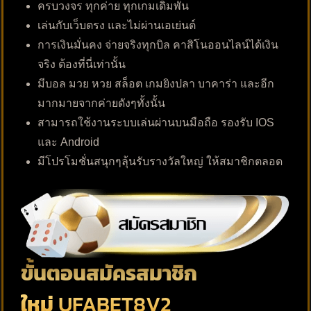
ครบวงจร ทุกค่าย ทุกเกมเดิมพัน
เล่นกับเว็บตรง และไม่ผ่านเอเย่นต์
การเงินมั่นคง จ่ายจริงทุกบิล คาสิโนออนไลน์ได้เงิน
จริง ต้องที่นี่เท่านั้น
มีบอล มวย หวย สล็อต เกมยิงปลา บาคาร่า และอีก
มากมายจากค่ายดังๆทั้งนั้น
สามารถใช้งานระบบเล่นผ่านบนมือถือ รองรับ IOS
และ Android
มีโปรโมชั่นสนุกๆลุ้นรับรางวัลใหญ่ ให้สมาชิกตลอด
ขั้นตอนสมัครสมาชิก
ใหม่
UFABET8V2