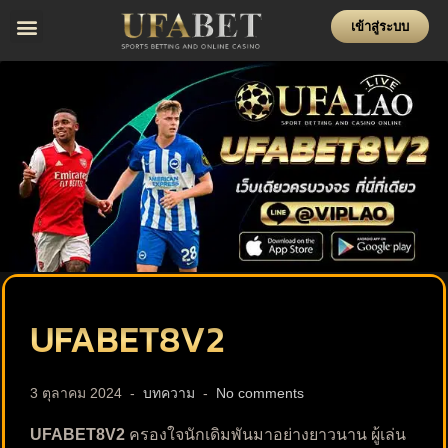
เข้าสู่ระบบ
UFABET8V2
3 ตุลาคม 2024
บทความ
No comments
UFABET8V2
ครองใจนักเดิมพันมาอย่างยาวนาน ผู้เล่น