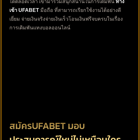
ได้ตลอดเวลา เข้ามาร่วมสนุกสนานในการเดิมพัน
ทาง
เข้า UFABET
มือถือ ที่สามารถเรียกใช้งานได้อย่างดี
เยี่ยม จ่ายเงินจริงจ่ายเงินเร็วโอนเงินฟรีจบครบในเรื่อง
การเดิมพันแทงบอลออนไลน์
สมัครUFABET มอบ
ประสบการณ์ใหม่ไม่เหมือนใคร