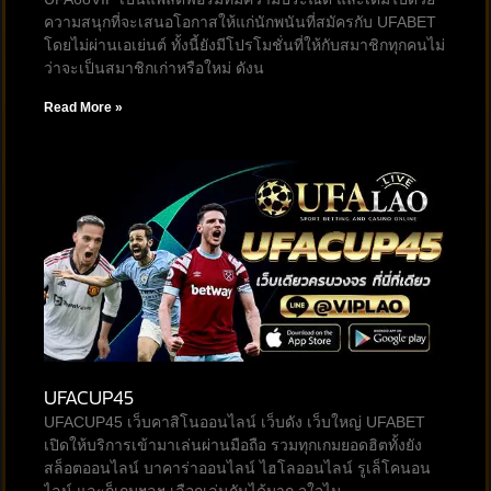
ความสนุกที่จะเสนอโอกาสให้แก่นักพนันที่สมัครกับ UFABET
โดยไม่ผ่านเอเย่นต์ ทั้งนี้ยังมีโปรโมชั่นที่ให้กับสมาชิกทุกคนไม่
ว่าจะเป็นสมาชิกเก่าหรือใหม่ ดังน
Read More »
UFACUP45
UFACUP45 เว็บคาสิโนออนไลน์ เว็บดัง เว็บใหญ่ UFABET
เปิดให้บริการเข้ามาเล่นผ่านมือถือ รวมทุกเกมยอดฮิตทั้งยัง
สล็อตออนไลน์ บาคาร่าออนไลน์ ไฮโลออนไลน์ รูเล็โคนอน
ไลน์ และก็เกมฯลฯ เลือกเล่นกันได้มาก จุใจไม