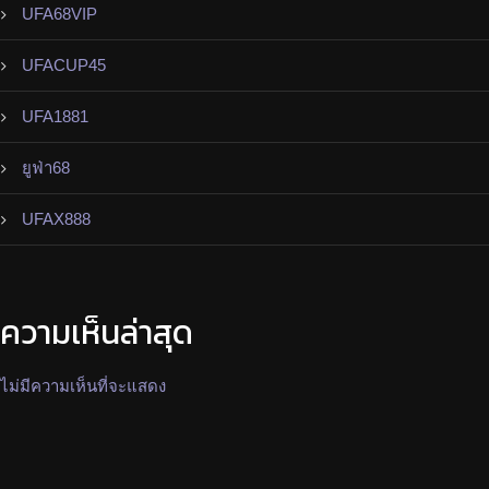
UFA68VIP
UFACUP45
UFA1881
ยูฟ่า68
UFAX888
ความเห็นล่าสุด
ไม่มีความเห็นที่จะแสดง