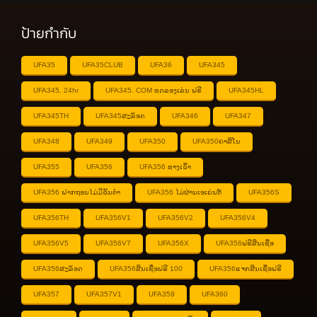
ป้ายกำกับ
UFA35
UFA35CLUB
UFA36
UFA345
UFA345. 24hr
UFA345. COM ທດລອງເລ່ນ ຟຣີ
UFA345HL
UFA345TH
UFA345ສະລັອດ
UFA346
UFA347
UFA348
UFA349
UFA350
UFA350ຄາສິໂນ
UFA355
UFA356
UFA356 ທາງເຂົ້າ
UFA356 ຝາກຖອນໄມ່ມີຂັ້ນ​ຕໍ່າ
UFA356 ໄມ່ຜ່ານເອເຍ່ນຕ໌
UFA356S
UFA356TH
UFA356V1
UFA356V2
UFA356V4
UFA356V5
UFA356V7
UFA356X
UFA356ຟຣີສິນເຊື່ອ
UFA356ສະລັອດ
UFA356ສິນເຊື່ອຟຣີ 100
UFA356ແຈກສິນເຊື່ອຟຣີ
UFA357
UFA357V1
UFA359
UFA360