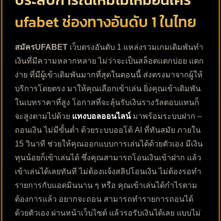
ufabet ช่องทางอันดับ 1 ในไทย
สมัครUFABET
เว็บตรงอันดับ 1 แหล่งรวมเกมเดิมพันทำ
เงินที่มีความหลากหลาย ไม่ว่าจะเป็นสล็อตแตกบ่อย แตก
ง่าย ที่มีผู้เข้าเดิมพันมากที่สุดในตอนนี้ ส่งตรงมาจากผู้ให้
บริการโดยตรง มาให้คุณเลือกเข้าเล่น ยิ่งคุณเข้าเดิมพัน
ในเบทราคาที่สูง โอกาสที่จะลุ้นรับเงินรางวัลตอบแทนก็
จะสูงตามไปด้วย
แทงบอลออนไลน์
มาพร้อมระบบฝาก –
ถอนเงิน ไม่มีขั้นต่ำ ด้วยระบบออโต้ AI ที่ทันสมัย ภายใน
15 วินาที ช่วยให้คุณออกแบบการเล่นได้ด้วยตัวเอง มีเงิน
ทุนน้อยก็เข้าเล่นได้ ซึ่งคุณสามารถโอนเงินเข้าฝาก แล้ว
เข้าเล่นได้เลยทันที ไม่ต้องแจ้งสลิปโอนเงิน ไม่ต้องรอทำ
รายการกับแอดมินนาน ๆ หรือ คุณเข้าเล่นได้กำไรตาม
ต้องการแล้ว อยากจะถอน สามารถทำรายการถอนได้
ด้วยตัวเอง ผ่านหน้าเว็บไซต์ แล้วรอรับเงินได้เลย แบบไม่