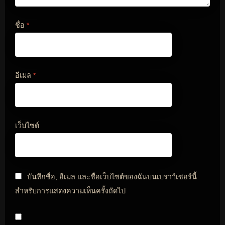
ชื่อ
*
อีเมล
*
เว็บไซต์
บันทึกชื่อ, อีเมล และชื่อเว็บไซต์ของฉันบนเบราว์เซอร์นี้
สำหรับการแสดงความเห็นครั้งถัดไป