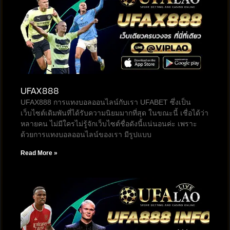
UFAX888
UFAX888 การแทงบอลออนไลน์กับเรา UFABET ซึ่งเป็น
เว็บไซต์เดิมพันที่ได้รับความนิยมมากที่สุด ในขณะนี้ เชื่อได้ว่า
หลายคน ไม่มีใครไม่รู้จักเว็บไซต์ชื่อดังนี้แน่นอนค่ะ เพราะ
ด้วยการแทงบอลออนไลน์ของเรา มีรูปแบบ
Read More »