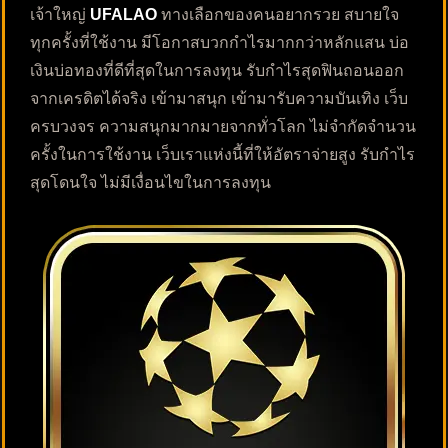
เจ้าใหญ่
UFALAO
ทางเลือกของคนอยากรวย สบายใจ
ทุกครั้งที่ใช้งาน มีโอกาสบวกกำไรมากกว่าหลักแสน บ่อ
เงินบ่อทองที่ดีที่สุดในการลงทุน รับกำไรสุดฟินถอนออก
จากเครดิตได้จริง เข้ามาสนุก เข้ามารับความบันเทิง เว็บ
ครบวงจร ความสนุกมากมายจากทั่วโลก ไม่จำกัดจำนวน
ครั้งในการใช้งาน เว็บเราแห่งนี้ที่ให้อัตราจ่ายสูง รับกำไร
สุดโดนใจ ไม่มีเงื่อนไขในการลงทุน