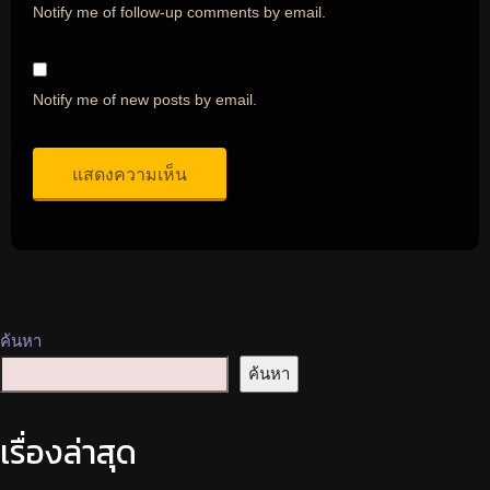
Notify me of follow-up comments by email.
Notify me of new posts by email.
ค้นหา
ค้นหา
เรื่องล่าสุด