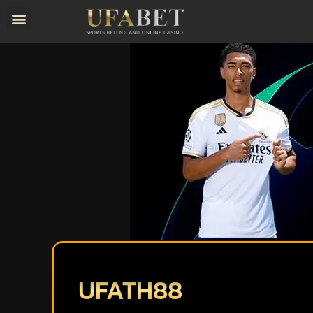
UFATH88