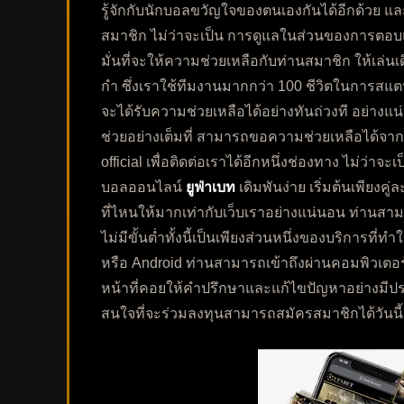
รู้จักกับนักบอลขวัญใจของตนเองกันได้อีกด้วย แล
สมาชิก ไม่ว่าจะเป็น การดูแลในส่วนของการตอบ
มั่นที่จะให้ความช่วยเหลือกับท่านสมาชิก ให้เล่น
กำ ซึ่งเราใช้ทีมงานมากกว่า 100 ชีวิตในการสแตนบ
จะได้รับความช่วยเหลือได้อย่างทันถ่วงที อย่างแ
ช่วยอย่างเต็มที่ สามารถขอความช่วยเหลือได้จาก
official เพื่อติดต่อเราได้อีกหนึ่งช่องทาง ไม่ว่าจ
บอลออนไลน์
ยูฟ่าเบท
เดิมพันง่าย เริ่มต้นเพียงคู่ล
ที่ไหนให้มากเท่ากับเว็บเราอย่างแน่นอน ท่าน
ไม่มีขั้นต่ำทั้งนี้เป็นเพียงส่วนหนึ่งของบริการที่ท
หรือ Android ท่านสามารถเข้าถึงผ่านคอมพิวเตอร์
หน้าที่คอยให้คำปรึกษาและแก้ไขปัญหาอย่างมีประ
สนใจที่จะร่วมลงทุนสามารถสมัครสมาชิกได้วันนี้