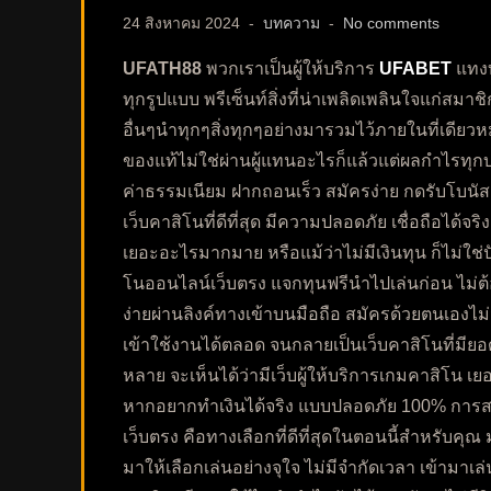
24 สิงหาคม 2024
บทความ
No comments
UFATH88
พวกเราเป็นผู้ให้บริการ
UFABET
แทงบ
ทุกรูปแบบ พรีเซ็นท์สิ่งที่น่าเพลิดเพลินใจแก่สม
อื่นๆนำทุกๆสิ่งทุกๆอย่างมารวมไว้ภายในที่เดียวหม
ของแท้ไม่ใช่ผ่านผู้แทนอะไรก็แล้วแต่ผลกำไรท
ค่าธรรมเนียม ฝากถอนเร็ว สมัครง่าย กดรับโบนั
เว็บคาสิโนที่ดีที่สุด มีความปลอดภัย เชื่อถือได้จริ
เยอะอะไรมากมาย หรือแม้ว่าไม่มีเงินทุน ก็ไม่ใช
โนออนไลน์เว็บตรง แจกทุนฟรีนำไปเล่นก่อน ไม่ต้อ
ง่ายผ่านลิงค์ทางเข้าบนมือถือ สมัครด้วยตนเองไม่ม
เข้าใช้งานได้ตลอด จนกลายเป็นเว็บคาสิโนที่มียอดค
หลาย จะเห็นได้ว่ามีเว็บผู้ให้บริการเกมคาสิโน เย
หากอยากทำเงินได้จริง แบบปลอดภัย 100% การส
เว็บตรง คือทางเลือกที่ดีที่สุดในตอนนี้สำหรับค
มาให้เลือกเล่นอย่างจุใจ ไม่มีจำกัดเวลา เข้ามาเล่