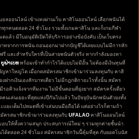
อลออนไลน์ เข้าแทงผ่านเว็บ คาสิโนออนไลน์ เลือกพนันได้
าชิกทุกคนตลอด 24 ชั่วโมง รวมทั้งเกมคาสิโน และก็เกมกีฬา
ดแล้ว มีใบอนุมัติเปิดให้บริการอย่างข้อบังคับ เป็นเว็บตรง
ุกบาทจากการพนัน ถอนออกมาฝากบัญชีได้เลยแบบไม่มีการหัก
สฟรี และสำหรับใครที่เป็นสายพนันตัวจริง หากกำลังมองหา
ง
ຍູຟ່າເບທ
พร้อมเข้าทำกำไรได้แบบไม่มีอั้น ไม่ต้องมีเงินทุนที่
่ปัญหาใหญ่โต เมื่อกดสมัครสมาชิกเข้ามาร่วมลงทุนกับ คาสิ
งฝากเงินเองสักบาทเดียว ไม่มีกฎกติกาอะไรทั้งนั้น สมัคร
ีรอคิวแจ้งจากทีมงาน ไม่มีขั้นตอนที่ยุ่งยาก สมัครครั้งเดียว
นเล่นเยอะที่สุดแห่งปีกันไปแล้ว ในปัจจุบันนักพนันตัวยงทั้ง
อะแยะเต็มไปหมดที่เข้าเล่นบนมือถือได้ แต่อย่างไรก็ตามถ้า
มัครสมาชิกเข้ามาร่วมลงทุนกับ
UFALAO
คาสิโนออนไลน์
ุณ มอบให้ทั้งความสนุก ประสบการณ์ใหม่ ๆ รวมทุกค่ายชั้นนำ
นได้ตลอด 24 ชั่วโมง สมัครสมาชิกวันนี้คุ้มที่สุด กับยอดโบนัส