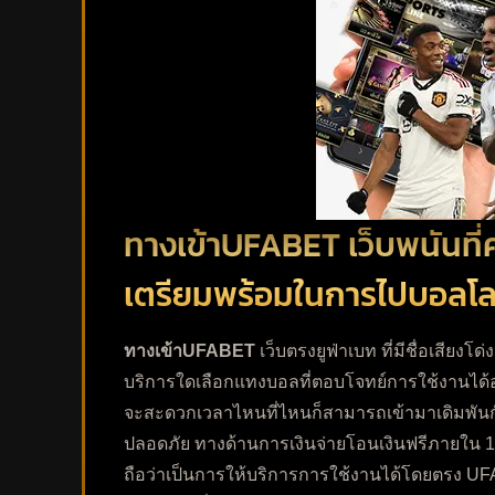
ทางเข้าUFABET เว็บพนันที่
เตรียมพร้อมในการไปบอลโ
ทางเข้าUFABET
เว็บตรงยูฟ่าเบท ที่มีชื่อเสียงโ
บริการใดเลือกแทงบอลที่ตอบโจทย์การใช้งานได้อย
จะสะดวกเวลาไหนที่ไหนก็สามารถเข้ามาเดิมพัน
ปลอดภัย ทางด้านการเงินจ่ายโอนเงินฟรีภายใน 10 
ถือว่าเป็นการให้บริการการใช้งานได้โดยตรง 