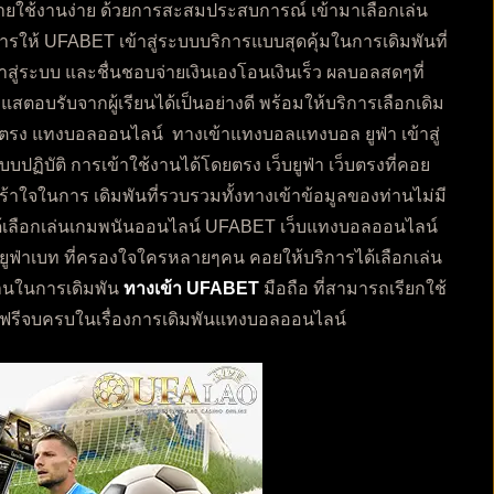
บายใช้งานง่าย ด้วยการสะสมประสบการณ์ เข้ามาเลือกเล่น
ารให้ UFABET เข้าสู่ระบบบริการแบบสุดคุ้มในการเดิมพันที่
าสู่ระบบ และชื่นชอบจ่ายเงินเองโอนเงินเร็ว ผลบอลสดๆที่
ตอบรับจากผู้เรียนได้เป็นอย่างดี พร้อมให้บริการเลือกเดิม
ว็บตรง แทงบอลออนไลน์ ทางเข้าแทงบอลแทงบอล ยูฟ่า เข้าสู่
บปฏิบัติ การเข้าใช้งานได้โดยตรง เว็บยูฟ่า เว็บตรงที่คอย
้าใจในการ เดิมพันที่รวบรวมทั้งทางเข้าข้อมูลของท่านไม่มี
ได้เลือกเล่นเกมพนันออนไลน์ UFABET เว็บแทงบอลออนไลน์
 ยูฟ่าเบท ที่ครองใจใครหลายๆคน คอยให้บริการได้เลือกเล่น
านในการเดิมพัน
ทางเข้า UFABET
มือถือ ที่สามารถเรียกใช้
นเงินฟรีจบครบในเรื่องการเดิมพันแทงบอลออนไลน์