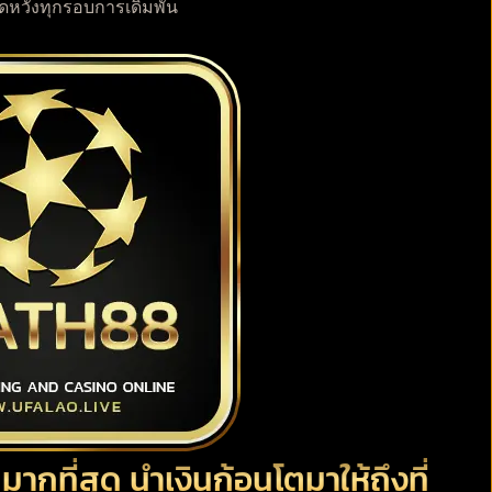
ิดหวังทุกรอบการเดิมพัน
ากที่สุด นำเงินก้อนโตมาให้ถึงที่