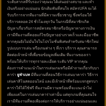
ระดับสากลที่รับรองว่าคุณจะได้เล่นอย่างสบาย และทำ
เงินจริงอย่างแน่นอน นักเดิมพันที่สนใจ สมัครUFA จะได้
รับบริการจากทีมงานที่มีความเชี่ยวชาญ ซึ่งพร้อมให้
บริการตลอด 24 ชั่วโมงทุกวัน ในกรณีที่สมาชิกเกิด
ปัญหาเกี่ยวกับการสมัครสมาชิกหรือปัญหาทางการเงิน
เรามีทีมงานที่คอยแก้ไขปัญหาอย่างรวดเร็วและมืออาชีพ
หากคุณยังไม่มั่นใจในโปรโมชั่นพิเศษสำหรับสมาชิกใหม่
รูปแบบการเล่น หรือเกมต่าง ๆ ที่เรา บริการ คุณสามารถ
ติดต่อเจ้าหน้าที่เพื่อขอข้อมูลเพิ่มเติม ทีมงานของเรา
พร้อมให้บริการทุกรายละเอียด ระดับ VIP หากคุณ
ต้องการคำแนะนำในการเล่นเกมหรือมีคำถามเกี่ยวกับบา
คาร่า
ยูฟ่าเบท
มีทีมงานที่สอนวิธีการเล่นบาคาร่า วิธีการ
เล่นคาสิโนสดออนไลน์ และมีเจ้าหน้าที่พร้อมแจกสูตรบา
คาร่าให้ได้ใช้ฟรี ทีมงานมีความพร้อมที่จะแนะนำไม่
เพียงแค่ในการเล่นบาคาร่าเท่านั้น แต่ทุกเกมที่คุณสนใจ
เรามีทีมงานที่พอเพียงต่อการให้บริการอย่างแน่นอนและ