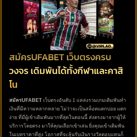
สมัครUFABET เว็บตรงครบ
วงจร เดิมพันได้ทั้งกีฬาและคาสิ
โน
สมัครUFABET
เว็บตรงอันดับ 1 แหล่งรวมเกมเดิมพันทำ
เงินที่มีความหลากหลาย ไม่ว่าจะเป็นสล็อตแตกบ่อย แตก
ง่าย ที่มีผู้เข้าเดิมพันมากที่สุดในตอนนี้ ส่งตรงมาจากผู้ให้
บริการโดยตรง มาให้คุณเลือกเข้าเล่น ยิ่งคุณเข้าเดิมพัน
ในเบทราคาที่สูง โอกาสที่จะลุ้นรับเงินรางวัลตอบแทนก็