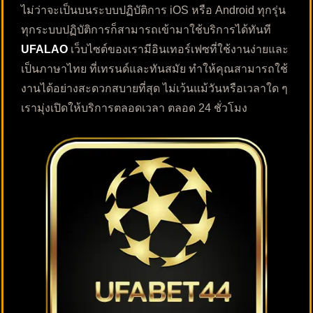
ไม่ว่าจะเป็นบนระบบปฏิบัติการ iOS หรือ Android ทุกรุ่น
ทุกระบบปฏิบัติการก็สามารถเข้ามาใช้บริการได้ทันที
UFALAO
เว็บไซต์ของเรามีอินเทอร์เฟซที่ใช้งานง่ายและ
เป็นภาษาไทย ที่เทรนด์และทันสมัย ทำให้คุณสามารถใช้
งานได้อย่างสะดวกสบายที่สุด ไม่เว้นแม้วันหรือเวลาใด ๆ
เรามุ่งเปิดให้บริการตลอดเวลา ตลอด 24 ชั่วโมง