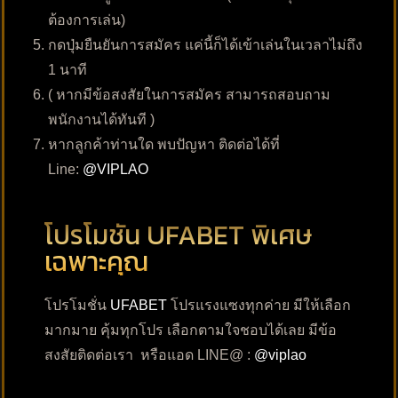
ต้องการเล่น)
กดปุ่มยืนยันการสมัคร แค่นี้ก็ได้เข้าเล่นในเวลาไม่ถึง
1 นาที
( หากมีข้อสงสัยในการสมัคร สามารถสอบถาม
พนักงานได้ทันที )
หากลูกค้าท่านใด พบปัญหา ติดต่อได้ที่
Line:
@VIPLAO
โปรโมชั่น UFABET พิเศษ
เฉพาะคุณ
โปรโมชั่น
UFABET
โปรแรงแซงทุกค่าย มีให้เลือก
มากมาย คุ้มทุกโปร เลือกตามใจชอบได้เลย มีข้อ
สงสัยติดต่อเรา หรือแอด LINE@ :
@viplao