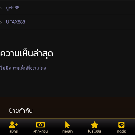
ยูฟ่า68
UFAX888
ความเห็นล่าสุด
ไม่มีความเห็นที่จะแสดง
ป้ายกำกับ
UFA35
UFA35CLUB
UFA36
UFA345
สมัคร
ฝาก-ถอน
ทางเข้า
โปรโมชั่น
ติดต่อ
UFA345. 24hr
UFA345. COM ທດລອງເລ່ນ ຟຣີ
UFA345HL