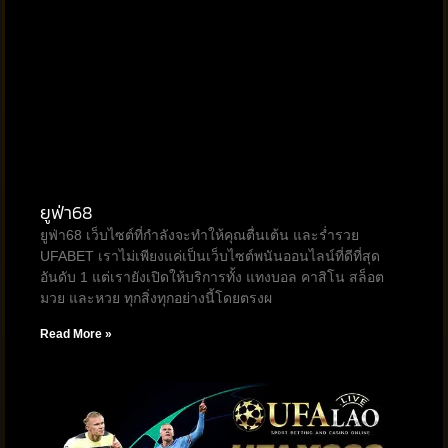
ยูฟ่า68
ยูฟ่า68 เว็บไซต์ที่กำลังจะทำให้คุณตื่นเต้น และร่ำรวย
UFABET เราไม่เพียงแค่เป็นเว็บไซต์พนันออนไลน์ที่ดีที่สุด
อันดับ 1 แต่เรายังเปิดให้บริการทั้ง แทงบอล คาสิโน สล็อต
มวย และหวย ทุกสิ่งทุกอย่างนี้โดยตรงผ
Read More »