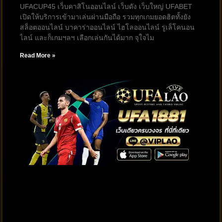
UFACUP45 เว็บคาสิโนออนไลน์ เว็บดัง เว็บใหญ่ UFABET
เปิดให้บริการเข้ามาเล่นผ่านมือถือ รวมทุกเกมยอดฮิตทั้งยัง
สล็อตออนไลน์ บาคาร่าออนไลน์ ไฮโลออนไลน์ รูเล็โคนอน
ไลน์ และก็เกมฯลฯ เลือกเล่นกันได้มาก จุใจไม
Read More »