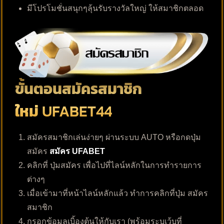
มีโปรโมชั่นสนุกๆลุ้นรับรางวัลใหญ่ ให้สมาชิกตลอด
ขั้นตอนสมัครสมาชิก
ใหม่
UFABET44
สมัครสมาชิกเล่นง่ายๆ ผ่านระบบ AUTO หรือกดปุ่ม
สมัคร
สมัคร UFABET
คลิกที่ ปุ่มสมัคร เพื่อไปที่ไลน์หลักในการทำรายการ
ต่างๆ
เมื่อเข้ามาที่หน้าไลน์หลักแล้ว ทำการคลิกที่ปุ่ม สมัคร
สมาชิก
กรอกข้อมูลเบิ้องต้นให้กับเรา (พร้อมระบุเว้บที่