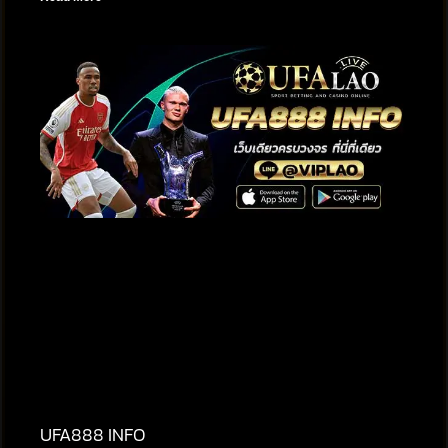
UFA888 INFO