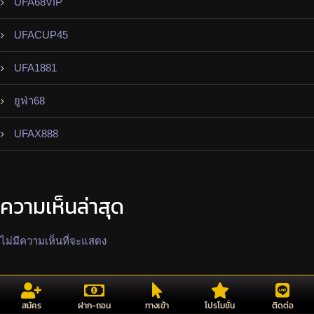
UFA68VIP
UFACUP45
UFA1881
ยูฟ่า68
UFAX888
ความเห็นล่าสุด
ไม่มีความเห็นที่จะแสดง
สมัคร
ฝาก-ถอน
ทางเข้า
โปรโมชั่น
ติดต่อ