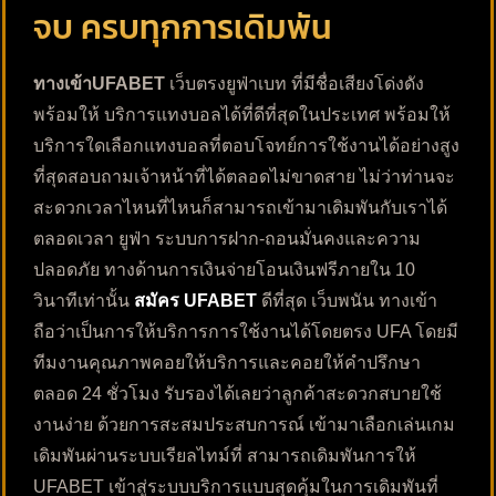
จบ ครบทุกการเดิมพัน
ทางเข้าUFABET
เว็บตรงยูฟ่าเบท ที่มีชื่อเสียงโด่งดัง
พร้อมให้ บริการแทงบอลได้ที่ดีที่สุดในประเทศ พร้อมให้
บริการใดเลือกแทงบอลที่ตอบโจทย์การใช้งานได้อย่างสูง
ที่สุดสอบถามเจ้าหน้าที่ได้ตลอดไม่ขาดสาย ไม่ว่าท่านจะ
สะดวกเวลาไหนที่ไหนก็สามารถเข้ามาเดิมพันกับเราได้
ตลอดเวลา ยูฟ่า ระบบการฝาก-ถอนมั่นคงและความ
ปลอดภัย ทางด้านการเงินจ่ายโอนเงินฟรีภายใน 10
วินาทีเท่านั้น
สมัคร UFABET
ดีที่สุด เว็บพนัน ทางเข้า
ถือว่าเป็นการให้บริการการใช้งานได้โดยตรง UFA โดยมี
ทีมงานคุณภาพคอยให้บริการและคอยให้คำปรึกษา
ตลอด 24 ชั่วโมง รับรองได้เลยว่าลูกค้าสะดวกสบายใช้
งานง่าย ด้วยการสะสมประสบการณ์ เข้ามาเลือกเล่นเกม
เดิมพันผ่านระบบเรียลไทม์ที่ สามารถเดิมพันการให้
UFABET เข้าสู่ระบบบริการแบบสุดคุ้มในการเดิมพันที่