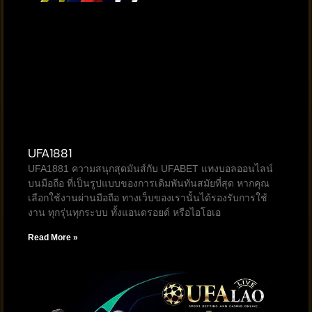
UFA1881
UFA1881 ความสนุกสุดมันส์กับ UFABET แทงบอลออนไลน์
บนมือถือ ที่เป็นรูปแบบของการเดิมพันทันสมัยที่สุด หากคุณ
เลือกใช้งานผ่านมือถือ ทางเว็บของเรานั้นได้รองรับการใช้
งาน ทุกรุ่นทุกระบบ ทั้งแอนดรอยด์ หรือไอโอเอ
Read More »