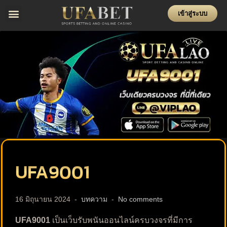
เข้าสู่ระบบ
UFA9001
16 มิถุนายน 2024
บทความ
No comments
UFA9001
เป็นเว็บรับพนันออนไลน์ครบวงจรที่มีการ