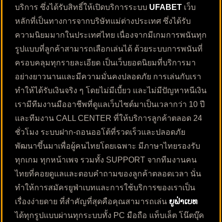
บริการ ซึ่งได้รับสิทธิ์ให้เปิดบริการระบบ
UFABET
เว็บ
หลักที่เป็นทางการจากบริษัทแม่ต่างประเทศ ซึ่งได้รับ
ความนิยมมากในประเทศไทย เนื่องจากมีเกมการพนันทุก
รูปแบบที่ลูกค้าสามารถเลือกเล่นได้ ด้วยระบบการพนันที่
ครอบคลุมทุกรายละเอียด เป็นเว็บยอดนิยมที่บริการมา
อย่างยาวนานและมีความมั่นคงปลอดภัย การเล่นกับเรา
ทำให้ได้รับเงินจริง ๆ โดยไม่มีเบี้ยว และไม่มีปัญหาหนีเงิน
เรามีทีมงานมืออาชีพที่ดูแลเว็บไซต์มาเป็นเวลากว่า 10 ปี
และทีมงาน CALL CENTER ที่ให้บริการลูกค้าตลอด 24
ชั่วโมง ระบบฝาก-ถอนออโต้ที่รวดเร็วและปลอดภัย
พัฒนาขึ้นมาเพื่อผู้คนไทยโดยเฉพาะ มีภาษาไทยรองรับ
ทุกเกม ทุกหน้าเพจ รวมทั้ง SUPPORT จากทีมงานคน
ไทยที่คอยดูแลและตอบคำถามของลูกค้าตลอดเวลา นั่น
ทำให้การสมัครยูฟ่าเบทและการใช้บริการของเราเป็น
เรื่องง่ายดาย ที่สำคัญที่สุดคือคุณสามารถเล่น
ຍູຟ່າເບທ
ได้ทุกรูปแบบผ่านทุกระบบทั้ง PC มือถือ แท็บเล็ต โน๊ตบุ๊ค