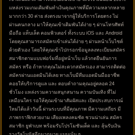
แหล่งรวมเกมเดิมพันทำเงินคุณภาพที่มีความหลากหลาย
มากกว่า 30 ค่าย ส่งตรงมาจากผู้ให้บริการโดยตรง ไม่
ผ่านคนกลาง มาให้คุณเข้าเดิมพันได้ง่าย ๆ ผ่านโทรศัพท์
มือถือ แท็บเล็ต คอมพิวเตอร์ ทั้งระบบ iOS และ Android
โดยคุณสามารถสมัครเข้าเล่นได้ง่าย ๆ ผ่านหน้าเว็บไซต์
ด้วยตัวเอง โดยให้คุณเข้าไปกรอกข้อมูลลงทะเบียนสมัคร
สมาชิกตามแบบฟอร์มที่อยู่หน้าเว็บ แล้วกดยืนยันการ
สมัคร หรือ ถ้าหากคุณไม่สะดวกสมัครเอง สามารถติดต่อ
สมัครผ่านแอดมินได้เลย ทางเว็บมีทีมแอดมินมืออาชีพ
คอยให้บริการดูแล และ ตอบคำถามคุณอยู่ตลอด 24
ชั่วโมง แหล่งรวมความสนุกสนาน ความบันเทิง ที่ไม่
เหมือนใคร รอให้คุณเข้ามาสัมผัสและ เปิดประสบการณ์
ใหม่ได้แล้ววันนี้ ผ่านระบบที่มีคุณภาพ มีความเสถียร มี
ภาพกราฟิกสวยงาม เสียงเพลงคมชัด ชวนน่าเล่น สมัคร
สมาชิก ยูฟ่าเบท พร้อมรับโปรโมชันเด็ด และ ลุ้นรับเงิน
รางวัลโบนัสอีกมากมาย แบบเน้น ๆ