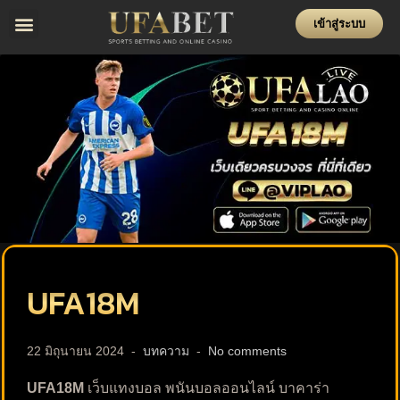
เข้าสู่ระบบ
UFA18M
22 มิถุนายน 2024
บทความ
No comments
UFA18M
เว็บแทงบอล พนันบอลออนไลน์ บาคาร่า