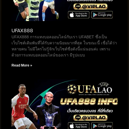
UFAX888
UFAX888 การแทงบอลออนไลน์กับเรา UFABET ซึ่งเป็น
เว็บไซต์เดิมพันที่ได้รับความนิยมมากที่สุด ในขณะนี้ เชื่อได้ว่า
หลายคน ไม่มีใครไม่รู้จักเว็บไซต์ชื่อดังนี้แน่นอนค่ะ เพราะ
ด้วยการแทงบอลออนไลน์ของเรา มีรูปแบบ
Read More »