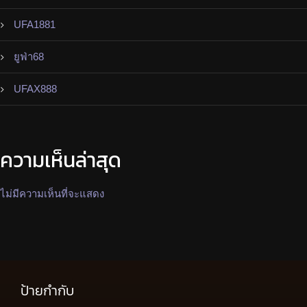
UFA1881
ยูฟ่า68
UFAX888
ความเห็นล่าสุด
ไม่มีความเห็นที่จะแสดง
ป้ายกำกับ