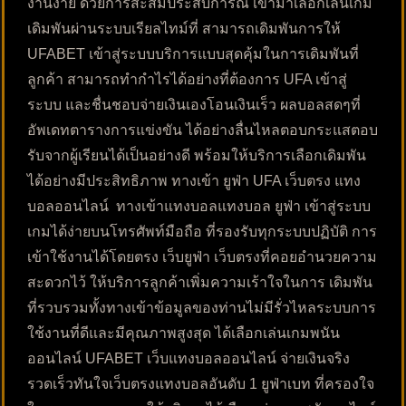
งานง่าย ด้วยการสะสมประสบการณ์ เข้ามาเลือกเล่นเกม
เดิมพันผ่านระบบเรียลไทม์ที่ สามารถเดิมพันการให้
UFABET เข้าสู่ระบบบริการแบบสุดคุ้มในการเดิมพันที่
ลูกค้า สามารถทำกำไรได้อย่างที่ต้องการ UFA เข้าสู่
ระบบ และชื่นชอบจ่ายเงินเองโอนเงินเร็ว ผลบอลสดๆที่
อัพเดทตารางการแข่งขัน ได้อย่างลื่นไหลตอบกระแสตอบ
รับจากผู้เรียนได้เป็นอย่างดี พร้อมให้บริการเลือกเดิมพัน
ได้อย่างมีประสิทธิภาพ ทางเข้า ยูฟ่า UFA เว็บตรง แทง
บอลออนไลน์ ทางเข้าแทงบอลแทงบอล ยูฟ่า เข้าสู่ระบบ
เกมได้ง่ายบนโทรศัพท์มือถือ ที่รองรับทุกระบบปฏิบัติ การ
เข้าใช้งานได้โดยตรง เว็บยูฟ่า เว็บตรงที่คอยอำนวยความ
สะดวกไว้ ให้บริการลูกค้าเพิ่มความเร้าใจในการ เดิมพัน
ที่รวบรวมทั้งทางเข้าข้อมูลของท่านไม่มีรั่วไหลระบบการ
ใช้งานที่ดีและมีคุณภาพสูงสุด ได้เลือกเล่นเกมพนัน
ออนไลน์ UFABET เว็บแทงบอลออนไลน์ จ่ายเงินจริง
รวดเร็วทันใจเว็บตรงแทงบอลอันดับ 1 ยูฟ่าเบท ที่ครองใจ