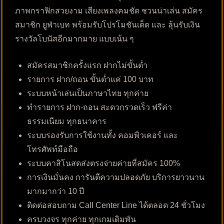
ภาพกราฟิกสวยงาม เสียงเพลงคมชัด ชวนน่าเล่น สมัคร
สมาชิก ยูฟ่าเบท พร้อมรับโปรโมชันเด็ด และ ลุ้นรับเงิน
รางวัลโบนัสอีกมากมาย แบบเน้น ๆ
สมัครสมาชิกครั้งแรก ฝากไม่ขั้นต่ำ
รายการ ฝาก/ถอน ขั้นต่ำแค่ 100 บาท
ระบบหน้าเล่นเป็นภาษาไทย ทุกค่าย
ทำรายการ ฝาก-ถอน สะดวกรวดเร็ว ฟรีค่า
ธรรมเนียม ทุกธนาคาร
ระบบรองรับการใช้งานทั้ง คอมพิวเคอร์ และ
โทรศัพท์มือถือ
ระบบคาสิโนสดส่งตรงจ่ายค่ายที่สมัคร 100%
การเงินมั่นคง การันตีความปลอดภัย บริการยาวนาน
มากมากว่า 10 ปี
ติดต่อสอบถาม Call Center Line ได้ตลอด 24 ชั่วโมง
ครบวงจร ทุกค่าย ทุกเกมเดิมพัน