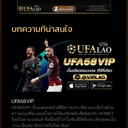
บทความที่น่าสนใจ
UFA68VIP
UFA68VIP เป็นแพลตฟอร์มที่มีความประณีต และเต็มไปด้วย
ความสนุกที่จะเสนอโอกาสให้แก่นักพนันที่สมัครกับ UFABET
โดยไม่ผ่านเอเย่นต์ ทั้งนี้ยังมีโปรโมชั่นที่ให้กับสมาชิกทุกคนไม่
ว่าจะเป็นสมาชิกเก่าหรือใหม่ ดังน