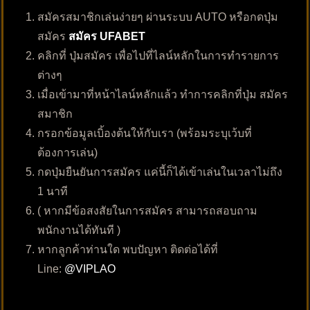
สมัครสมาชิกเล่นง่ายๆ ผ่านระบบ AUTO หรือกดปุ่ม
สมัคร
สมัคร UFABET
คลิกที่ ปุ่มสมัคร เพื่อไปที่ไลน์หลักในการทำรายการ
ต่างๆ
เมื่อเข้ามาที่หน้าไลน์หลักแล้ว ทำการคลิกที่ปุ่ม สมัคร
สมาชิก
กรอกข้อมูลเบิ้องต้นให้กับเรา (พร้อมระบุเว้บที่
ต้องการเล่น)
กดปุ่มยืนยันการสมัคร แค่นี้ก็ได้เข้าเล่นในเวลาไม่ถึง
1 นาที
( หากมีข้อสงสัยในการสมัคร สามารถสอบถาม
พนักงานได้ทันที )
หากลูกค้าท่านใด พบปัญหา ติดต่อได้ที่
Line:
@VIPLAO