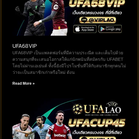
UFA68VIP
UFA68VIP เป็นแพลตฟอร์มที่มีความประณีต และเต็มไปด้วย
ความสนุกที่จะเสนอโอกาสให้แก่นักพนันที่สมัครกับ UFABET
โดยไม่ผ่านเอเย่นต์ ทั้งนี้ยังมีโปรโมชั่นที่ให้กับสมาชิกทุกคนไม่
ว่าจะเป็นสมาชิกเก่าหรือใหม่ ดังน
Read More »