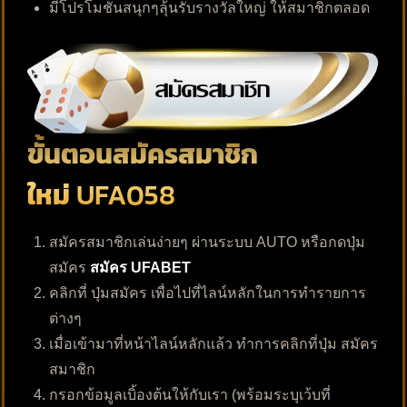
มีโปรโมชั่นสนุกๆลุ้นรับรางวัลใหญ่ ให้สมาชิกตลอด
ขั้นตอนสมัครสมาชิก
ใหม่
UFA058
สมัครสมาชิกเล่นง่ายๆ ผ่านระบบ AUTO หรือกดปุ่ม
สมัคร
สมัคร UFABET
คลิกที่ ปุ่มสมัคร เพื่อไปที่ไลน์หลักในการทำรายการ
ต่างๆ
เมื่อเข้ามาที่หน้าไลน์หลักแล้ว ทำการคลิกที่ปุ่ม สมัคร
สมาชิก
กรอกข้อมูลเบิ้องต้นให้กับเรา (พร้อมระบุเว้บที่