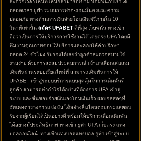
สะดวกเวลาไหนที่ไหนก็สามารถเข้ามาเดิมพันกับเราได้
ตลอดเวลา ยูฟ่า ระบบการฝาก-ถอนมั่นคงและความ
ปลอดภัย ทางด้านการเงินจ่ายโอนเงินฟรีภายใน 10
วินาทีเท่านั้น
สมัคร UFABET
ดีที่สุด เว็บพนัน ทางเข้า
ถือว่าเป็นการให้บริการการใช้งานได้โดยตรง UFA โดยมี
ทีมงานคุณภาพคอยให้บริการและคอยให้คำปรึกษา
ตลอด 24 ชั่วโมง รับรองได้เลยว่าลูกค้าสะดวกสบายใช้
งานง่าย ด้วยการสะสมประสบการณ์ เข้ามาเลือกเล่นเกม
เดิมพันผ่านระบบเรียลไทม์ที่ สามารถเดิมพันการให้
UFABET เข้าสู่ระบบบริการแบบสุดคุ้มในการเดิมพันที่
ลูกค้า สามารถทำกำไรได้อย่างที่ต้องการ UFA เข้าสู่
ระบบ และชื่นชอบจ่ายเงินเองโอนเงินเร็ว ผลบอลสดๆที่
อัพเดทตารางการแข่งขัน ได้อย่างลื่นไหลตอบกระแสตอบ
รับจากผู้เรียนได้เป็นอย่างดี พร้อมให้บริการเลือกเดิมพัน
ได้อย่างมีประสิทธิภาพ ทางเข้า ยูฟ่า UFA เว็บตรง แทง
บอลออนไลน์ ทางเข้าแทงบอลแทงบอล ยูฟ่า เข้าสู่ระบบ