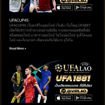
UFACUP45
UFACUP45 เว็บคาสิโนออนไลน์ เว็บดัง เว็บใหญ่ UFABET
เปิดให้บริการเข้ามาเล่นผ่านมือถือ รวมทุกเกมยอดฮิตทั้งยัง
สล็อตออนไลน์ บาคาร่าออนไลน์ ไฮโลออนไลน์ รูเล็โคนอน
ไลน์ และก็เกมฯลฯ เลือกเล่นกันได้มาก จุใจไม
Read More »