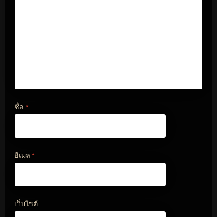
ชื่อ
*
อีเมล
*
เว็บไซต์