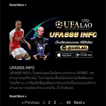
Read More »
UFA888 INFO
UFA888 INFO เว็บพนันออนไลน์ครบวงจรค่าย UFABET ทุก
ท่านมาสนุกกันเถอะ ไม่ว่าคุณจะชื่นชอบเล่นเกมเดิมพันแบบ
ไหนก็ตาม เรามีทุกสิ่งที่คุณต้องการครบครันทั้งเกมและบริการ
ท่านสามารถสมัครเข้ามาเล่นกับ เว็บไซต์แทง
Read More »
« Previous
1
2
3
…
48
Next »