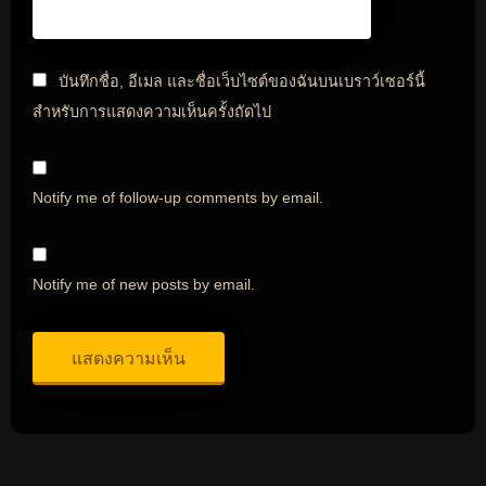
บันทึกชื่อ, อีเมล และชื่อเว็บไซต์ของฉันบนเบราว์เซอร์นี้
สำหรับการแสดงความเห็นครั้งถัดไป
Notify me of follow-up comments by email.
Notify me of new posts by email.