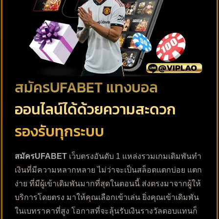
สมัครUFABET แทงบอล
ออนไลน์ได้ด้วยความสะดวก
รองรับทุกระบบ
สมัครUFABET
เว็บตรงอันดับ 1 แหล่งรวมเกมเดิมพันทำ
เงินที่มีความหลากหลาย ไม่ว่าจะเป็นสล็อตแตกบ่อย แตก
ง่าย ที่มีผู้เข้าเดิมพันมากที่สุดในตอนนี้ ส่งตรงมาจากผู้ให้
บริการโดยตรง มาให้คุณเลือกเข้าเล่น ยิ่งคุณเข้าเดิมพัน
ในเบทราคาที่สูง โอกาสที่จะลุ้นรับเงินรางวัลตอบแทนก็