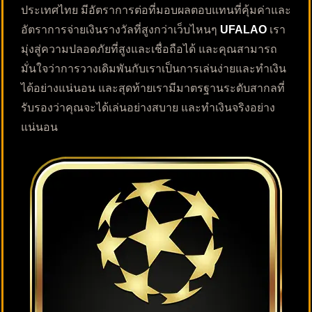
ประเทศไทย มีอัตราการต่อที่มอบผลตอบแทนที่คุ้มค่าและ
อัตราการจ่ายเงินรางวัลที่สูงกว่าเว็บไหนๆ
UFALAO
เรา
มุ่งสู่ความปลอดภัยที่สูงและเชื่อถือได้ และคุณสามารถ
มั่นใจว่าการวางเดิมพันกับเราเป็นการเล่นง่ายและทำเงิน
ได้อย่างแน่นอน และสุดท้ายเรามีมาตรฐานระดับสากลที่
รับรองว่าคุณจะได้เล่นอย่างสบาย และทำเงินจริงอย่าง
แน่นอน