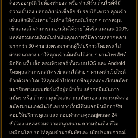
ต้องรออนุมัติ ไม่ต้องทำยอด หรือ ทำเทิร์น เว็บไซต์ที่มี
ความมั่นคง ปลอดภัย น่าเชื่อถือ รับรองได้เลยว่า คุณเข้า
เล่นแล้วเงินไม่หาย ไม่ค้าง ให้คุณมั่นใจทุก ๆ การหมุน
เข้าเล่นแล้วสามารถถอนเงินได้ง่าย ได้จริง แน่นอน 100%
แหล่งรวมเกมเดิมพันทำเงินคุณภาพที่มีความหลากหลาย
มากกว่า 30 ค่าย ส่งตรงมาจากผู้ให้บริการโดยตรง ไม่
ผ่านคนกลาง มาให้คุณเข้าเดิมพันได้ง่าย ๆ ผ่านโทรศัพท์
มือถือ แท็บเล็ต คอมพิวเตอร์ ทั้งระบบ iOS และ Android
โดยคุณสามารถสมัครเข้าเล่นได้ง่าย ๆ ผ่านหน้าเว็บไซต์
ด้วยตัวเอง โดยให้คุณเข้าไปกรอกข้อมูลลงทะเบียนสมัคร
สมาชิกตามแบบฟอร์มที่อยู่หน้าเว็บ แล้วกดยืนยันการ
สมัคร หรือ ถ้าหากคุณไม่สะดวกสมัครเอง สามารถติดต่อ
สมัครผ่านแอดมินได้เลย ทางเว็บมีทีมแอดมินมืออาชีพ
คอยให้บริการดูแล และ ตอบคำถามคุณอยู่ตลอด 24
ชั่วโมง แหล่งรวมความสนุกสนาน ความบันเทิง ที่ไม่
เหมือนใคร รอให้คุณเข้ามาสัมผัสและ เปิดประสบการณ์