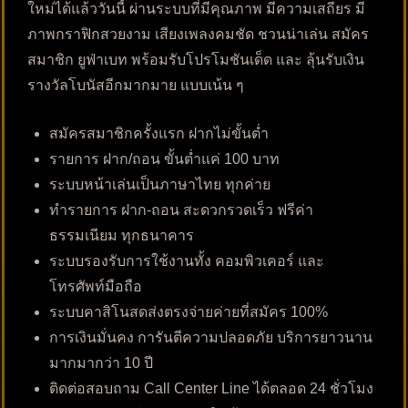
ใหม่ได้แล้ววันนี้ ผ่านระบบที่มีคุณภาพ มีความเสถียร มี
ภาพกราฟิกสวยงาม เสียงเพลงคมชัด ชวนน่าเล่น สมัคร
สมาชิก ยูฟ่าเบท พร้อมรับโปรโมชันเด็ด และ ลุ้นรับเงิน
รางวัลโบนัสอีกมากมาย แบบเน้น ๆ
สมัครสมาชิกครั้งแรก ฝากไม่ขั้นต่ำ
รายการ ฝาก/ถอน ขั้นต่ำแค่ 100 บาท
ระบบหน้าเล่นเป็นภาษาไทย ทุกค่าย
ทำรายการ ฝาก-ถอน สะดวกรวดเร็ว ฟรีค่า
ธรรมเนียม ทุกธนาคาร
ระบบรองรับการใช้งานทั้ง คอมพิวเคอร์ และ
โทรศัพท์มือถือ
ระบบคาสิโนสดส่งตรงจ่ายค่ายที่สมัคร 100%
การเงินมั่นคง การันตีความปลอดภัย บริการยาวนาน
มากมากว่า 10 ปี
ติดต่อสอบถาม Call Center Line ได้ตลอด 24 ชั่วโมง