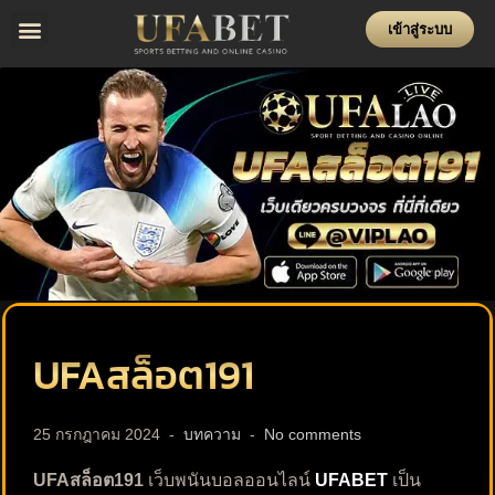
เข้าสู่ระบบ
UFAสล็อต191
25 กรกฎาคม 2024
บทความ
No comments
UFAสล็อต191
เว็บพนันบอลออนไลน์
UFABET
เป็น