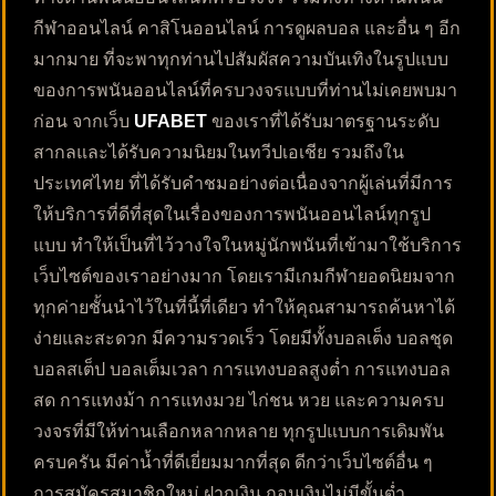
กีฬาออนไลน์ คาสิโนออนไลน์ การดูผลบอล และอื่น ๆ อีก
มากมาย ที่จะพาทุกท่านไปสัมผัสความบันเทิงในรูปแบบ
ของการพนันออนไลน์ที่ครบวงจรแบบที่ท่านไม่เคยพบมา
ก่อน จากเว็บ
UFABET
ของเราที่ได้รับมาตรฐานระดับ
สากลและได้รับความนิยมในทวีปเอเชีย รวมถึงใน
ประเทศไทย ที่ได้รับคำชมอย่างต่อเนื่องจากผู้เล่นที่มีการ
ให้บริการที่ดีที่สุดในเรื่องของการพนันออนไลน์ทุกรูป
แบบ ทำให้เป็นที่ไว้วางใจในหมู่นักพนันที่เข้ามาใช้บริการ
เว็บไซต์ของเราอย่างมาก โดยเรามีเกมกีฬายอดนิยมจาก
ทุกค่ายชั้นนำไว้ในที่นี้ที่เดียว ทำให้คุณสามารถค้นหาได้
ง่ายและสะดวก มีความรวดเร็ว โดยมีทั้งบอลเต็ง บอลชุด
บอลสเต็ป บอลเต็มเวลา การแทงบอลสูงต่ำ การแทงบอล
สด การแทงม้า การแทงมวย ไก่ชน หวย และความครบ
วงจรที่มีให้ท่านเลือกหลากหลาย ทุกรูปแบบการเดิมพัน
ครบครัน มีค่าน้ำที่ดีเยี่ยมมากที่สุด ดีกว่าเว็บไซต์อื่น ๆ
การสมัครสมาชิกใหม่ ฝากเงิน ถอนเงินไม่มีขั้นต่ำ