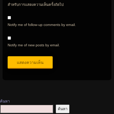
สำหรับการแสดงความเห็นครั้งถัดไป
Notify me of follow-up comments by email.
Notify me of new posts by email.
ค้นหา
ค้นหา