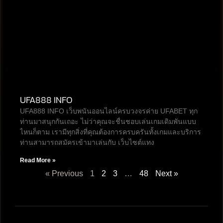
UFA888 INFO
UFA888 INFO เว็บพนันออนไลน์ครบวงจรค่าย UFABET ทุก
ท่านมาสนุกกันเถอะ ไม่ว่าคุณจะชื่นชอบเล่นเกมเดิมพันแบบ
ไหนก็ตาม เรามีทุกสิ่งที่คุณต้องการครบครันทั้งเกมและบริการ
ท่านสามารถสมัครเข้ามาเล่นกับ เว็บไซต์แทง
Read More »
« Previous
1
2
3
…
48
Next »