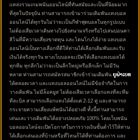
แหล่งรวมเกมพนันออนไลน์ที่ทันสมัยและเป็นที่นิยมมาก
ที่สุดในปัจจุบัน ท่านสามารถเข้ามาร่วมเดิมพันแทงบอล
ออนไลน์ได้ทุกวันไม่ว่าจะเป็นกีฬาฟุตบอลในทุกรูปแบบ
ไม่ต้องเสียเวลาเดินทางไปยังสนามจริงหรือไปเล่นบ่อนคา
สิโนที่มีความเสี่ยงขาดทุน และโดนโกงได้ง่าย แทงบอล
ออนไลน์เป็นทางเลือกที่ดีให้ท่านได้เลือกเดิมพันและรับ
เงินได้จริงทุกวัน ทางเว็บบอลจะเปิดให้เลือกแทงบอลได้
ทุกทีม ทุกลีกไม่ว่าจะเป็นลีกใหญ่หรือลีกเล็ก ไม่มีวัน
พลาด ท่านสามารถสมัครสมาชิกเข้าร่วมเดิมพัน
ຍູຟ່າເບທ
ได้ตลอดเวลา และแทงบอลออนไลน์ไม่มีข้อจำกัดในการ
วางเดิมพัน ไม่มีล็อคยูส ไม่ต้องเสียเวลาเลือกแทงทีละทีม
ทีละบิล สามารถเลือกแทงได้ตั้งแต่ 2-12 คู่ และสามารถ
กระจายความเสี่ยงแพ้พนันได้อย่างดี ทั้งนี้ท่านสามารถ
เล่นและวางเดิมพันได้อย่างปลอดภัย 100% โดยเว็บพนัน
บอลออนไลน์จะเปิดโอกาสในการวางเงินขั้นต่ำไว้ให้ท่าน
ได้เลือกเล่นเองที่บ้านหรือที่ไหนก็ได้ที่ท่านต้องการ และ