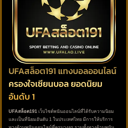
UFAสล็อต191 แทงบอลออนไลน์
ครองใจเซียนบอล ยอดนิยม
อันดับ 1
UFAสล็อต191
เว็บไซต์พนันออนไลน์ที่ได้รับความนิยม
และเป็นที่นิยมอันดับ 1 ในประเทศไทย มีการให้บริการ
ทางด้านพนันออนไลน์ที่ครบวงจร รวมทั้งทางด้านพนัน