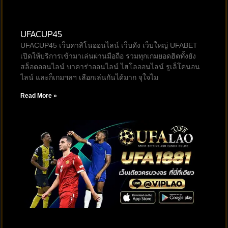
UFACUP45
UFACUP45 เว็บคาสิโนออนไลน์ เว็บดัง เว็บใหญ่ UFABET
เปิดให้บริการเข้ามาเล่นผ่านมือถือ รวมทุกเกมยอดฮิตทั้งยัง
สล็อตออนไลน์ บาคาร่าออนไลน์ ไฮโลออนไลน์ รูเล็โคนอน
ไลน์ และก็เกมฯลฯ เลือกเล่นกันได้มาก จุใจไม
Read More »