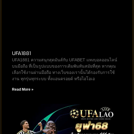
UFA1881
UFA1881 ความสนุกสุดมันส์กับ UFABET แทงบอลออนไลน์
บนมือถือ ที่เป็นรูปแบบของการเดิมพันทันสมัยที่สุด หากคุณ
เลือกใช้งานผ่านมือถือ ทางเว็บของเรานั้นได้รองรับการใช้
งาน ทุกรุ่นทุกระบบ ทั้งแอนดรอยด์ หรือไอโอเอ
Read More »