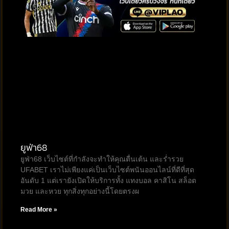
ยูฟ่า68
ยูฟ่า68 เว็บไซต์ที่กำลังจะทำให้คุณตื่นเต้น และร่ำรวย
UFABET เราไม่เพียงแค่เป็นเว็บไซต์พนันออนไลน์ที่ดีที่สุด
อันดับ 1 แต่เรายังเปิดให้บริการทั้ง แทงบอล คาสิโน สล็อต
มวย และหวย ทุกสิ่งทุกอย่างนี้โดยตรงผ
Read More »