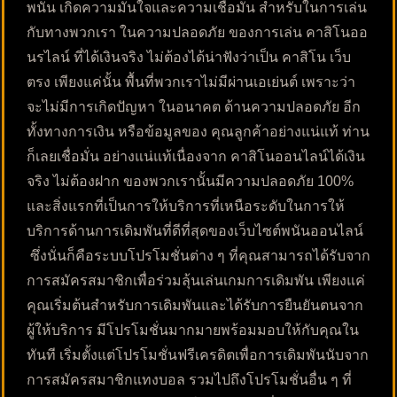
พนัน เกิดความมั่นใจและความเชื่อมั่น สำหรับในการเล่น
กับทางพวกเรา ในความปลอดภัย ของการเล่น คาสิโนออ
นรไลน์ ที่ได้เงินจริง ไม่ต้องได้น่าฟังว่าเป็น คาสิโน เว็บ
ตรง เพียงแค่นั้น พื้นที่พวกเราไม่มีผ่านเอเย่นต์ เพราะว่า
จะไม่มีการเกิดปัญหา ในอนาคต ด้านความปลอดภัย อีก
ทั้งทางการเงิน หรือข้อมูลของ คุณลูกค้าอย่างแน่แท้ ท่าน
ก็เลยเชื่อมั่น อย่างแน่แท้เนื่องจาก คาสิโนออนไลน์ได้เงิน
จริง ไม่ต้องฝาก ของพวกเรานั้นมีความปลอดภัย 100%
และสิ่งแรกที่เป็นการให้บริการที่เหนือระดับในการให้
บริการด้านการเดิมพันที่ดีที่สุดของเว็บไซต์พนันออนไลน์
ซึ่งนั่นก็คือระบบโปรโมชั่นต่าง ๆ ที่คุณสามารถได้รับจาก
การสมัครสมาชิกเพื่อร่วมลุ้นเล่นเกมการเดิมพัน เพียงแค่
คุณเริ่มต้นสำหรับการเดิมพันและได้รับการยืนยันตนจาก
ผู้ให้บริการ มีโปรโมชั่นมากมายพร้อมมอบให้กับคุณใน
ทันที เริ่มตั้งแต่โปรโมชั่นฟรีเครดิตเพื่อการเดิมพันนับจาก
การสมัครสมาชิกแทงบอล รวมไปถึงโปรโมชั่นอื่น ๆ ที่