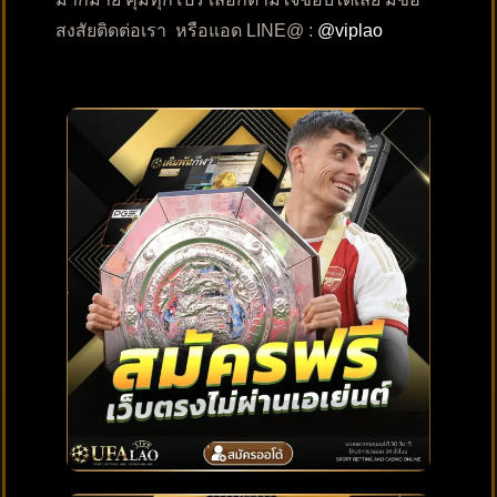
สงสัยติดต่อเรา หรือแอด LINE@ :
@viplao