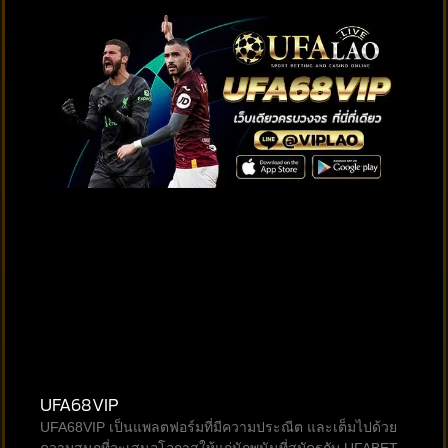
UFA68VIP
UFA68VIP เป็นแพลตฟอร์มที่มีความประณีต และเต็มไปด้วย
ความสนุกที่จะเสนอโอกาสให้แก่นักพนันที่สมัครกับ UFABET