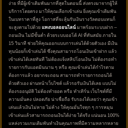
ง่าย ที่มีผู้เข้าเดิมพันมากที่สุดในตอนนี้ ส่งตรงมาจากผู้ให้
บริการโดยตรง มาให้คุณเลือกเข้าเล่น ยิ่งคุณเข้าเดิมพัน
ในเบทราคาที่สูง โอกาสที่จะลุ้นรับเงินรางวัลตอบแทนก็
จะสูงตามไปด้วย
แทงบอลออนไลน์
มาพร้อมระบบฝาก –
ถอนเงิน ไม่มีขั้นต่ำ ด้วยระบบออโต้ AI ที่ทันสมัย ภายใน
15 วินาที ช่วยให้คุณออกแบบการเล่นได้ด้วยตัวเอง มีเงิน
ทุนน้อยก็เข้าเล่นได้ ซึ่งคุณสามารถโอนเงินเข้าฝาก แล้ว
เข้าเล่นได้เลยทันที ไม่ต้องแจ้งสลิปโอนเงิน ไม่ต้องรอทำ
รายการกับแอดมินนาน ๆ หรือ คุณเข้าเล่นได้กำไรตาม
ต้องการแล้ว อยากจะถอน สามารถทำรายการถอนได้
ด้วยตัวเอง ผ่านหน้าเว็บไซต์ แล้วรอรับเงินได้เลย แบบไม่
ต้องรออนุมัติ ไม่ต้องทำยอด หรือ ทำเทิร์น เว็บไซต์ที่มี
ความมั่นคง ปลอดภัย น่าเชื่อถือ รับรองได้เลยว่า คุณเข้า
เล่นแล้วเงินไม่หาย ไม่ค้าง ให้คุณมั่นใจทุก ๆ การหมุน
เข้าเล่นแล้วสามารถถอนเงินได้ง่าย ได้จริง แน่นอน 100%
แหล่งรวมเกมเดิมพันทำเงินคุณภาพที่มีความหลากหลาย