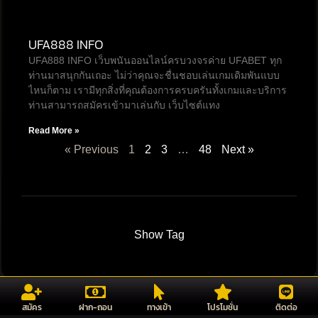
UFA888 INFO
UFA888 INFO เว็บพนันออนไลน์ครบวงจรค่าย UFABET ทุก
ท่านมาสนุกกันเถอะ ไม่ว่าคุณจะชื่นชอบเล่นเกมเดิมพันแบบ
ไหนก็ตาม เรามีทุกสิ่งที่คุณต้องการครบครันทั้งเกมและบริการ
ท่านสามารถสมัครเข้ามาเล่นกับ เว็บไซต์แทง
Read More »
« Previous
1
2
3
…
48
Next »
Show Tag
สมัคร
ฝาก-ถอน
ทางเข้า
โปรโมชั่น
ติดต่อ