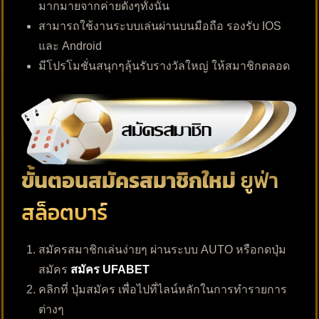
มากมายจากค่ายดังๆทั้งนั้น
สามารถใช้งานระบบเล่นผ่านบนมือถือ รองรับ IOS
และ Android
มีโปรโมชั่นสนุกๆลุ้นรับรางวัลใหญ่ ให้สมาชิกตลอด
ขั้นตอนสมัครสมาชิกใหม่
ยูฟ่า
สล็อตบาร์
สมัครสมาชิกเล่นง่ายๆ ผ่านระบบ AUTO หรือกดปุ่ม
สมัคร
สมัคร UFABET
คลิกที่ ปุ่มสมัคร เพื่อไปที่ไลน์หลักในการทำรายการ
ต่างๆ