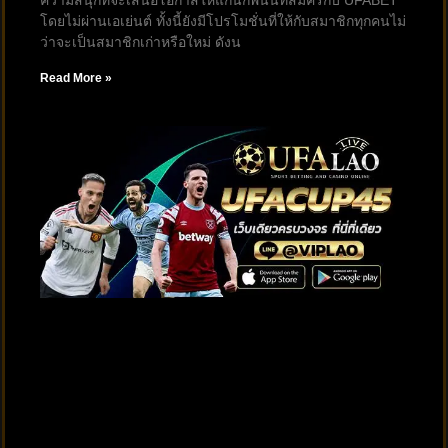
โดยไม่ผ่านเอเย่นต์ ทั้งนี้ยังมีโปรโมชั่นที่ให้กับสมาชิกทุกคนไม่
ว่าจะเป็นสมาชิกเก่าหรือใหม่ ดังน
Read More »