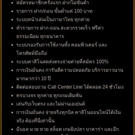
สมัครสมาชิกครั้งแรก ฝากไม่ขั้นต่ำ
รายการ ฝาก/ถอน ขั้นต่ำแค่ 100 บาท
ระบบหน้าเล่นเป็นภาษาไทย ทุกค่าย
ทำรายการ ฝาก-ถอน สะดวกรวดเร็ว ฟรีค่า
ธรรมเนียม ทุกธนาคาร
ระบบรองรับการใช้งานทั้ง คอมพิวเคอร์ และ
โทรศัพท์มือถือ
ระบบคาสิโนสดส่งตรงจ่ายค่ายที่สมัคร 100%
การเงินมั่นคง การันตีความปลอดภัย บริการยาวนาน
มากมากว่า 10 ปี
ติดต่อสอบถาม Call Center Line ได้ตลอด 24 ชั่วโมง
ครบวงจร ทุกค่าย ทุกเกมเดิมพัน
เล่นกับเว็บตรง และไม่ผ่านเอเย่นต์
การเงินมั่นคง จ่ายจริงทุกบิล คาสิโนออนไลน์ได้เงิน
จริง ต้องที่นี่เท่านั้น
มีบอล มวย หวย สล็อต เกมยิงปลา บาคาร่า และอีก