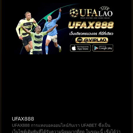
UFAX888
UFAX888 การแทงบอลออนไลน์กับเรา UFABET ซึ่งเป็น
เว็บไซต์เดิมพันที่ได้รับความนิยมมากที่สุด ในขณะนี้ เชื่อได้ว่า