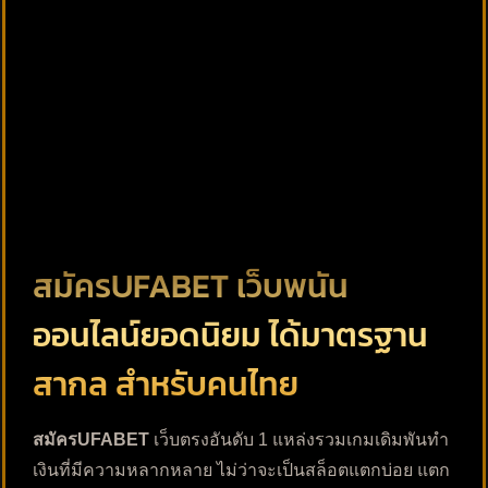
สมัครUFABET เว็บพนัน
ออนไลน์ยอดนิยม ได้มาตรฐาน
สากล สำหรับคนไทย
สมัครUFABET
เว็บตรงอันดับ 1 แหล่งรวมเกมเดิมพันทำ
เงินที่มีความหลากหลาย ไม่ว่าจะเป็นสล็อตแตกบ่อย แตก