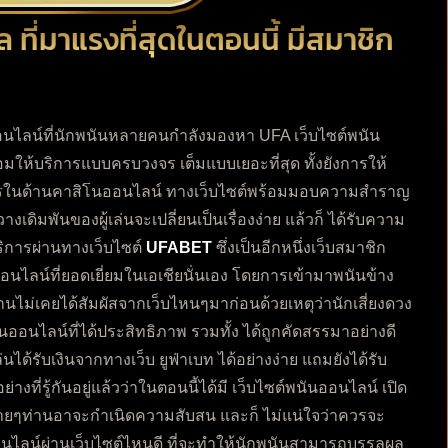
ที่มาแรงที่สุดในตอนนี้ มีสมาชิก
นไลน์ที่นักพนันหลายคนกำลังมองหา UFA เว็บไซต์พนัน
พร้อมให้บริการแบบครบวงจร เต็มแบบเยอะที่สุด ทั้งยังการให้
การในด้านคาสิโนออนไลน์ ทางเว็บไซต์พร้อมมอบความสำราญ
ดิมพันของผู้เล่นจะเปลี่ยนเป็นเรื่องง่าย แล้วก็ ได้รับความ
บริการผ่านทางเว็บไซต์
UFABET
ซึ่งเป็นอีกหนึ่งเว็บสมาชิก
ออนไลน์ที่ยอดเยี่ยมในเอเชียนั่นเอง โดยการเข้ามาพนันข้าง
ี่ท่านไม่เคยได้สัมผัสจากเว็บไหนๆมาก่อนด้วยเหตุว่านักเสี่ยงดวง
นออนไลน์ที่ได้ประสิทธิภาพ รวมทั้ง ได้ถูกคัดสรรมาอย่างดี
้เล่นได้รับเงินจากทางเว็บ ยูฟ่าเบท ได้อย่างง่าย แถมยังได้รับ
งที่รู้กันอยู่แล้วว่าในตอนนี้ได้มี เว็บไซต์พนันออนไลน์ เปิด
ลายๆท่านอาจะกำเนิดความสับสน และก็ ไม่แน่ใจว่าควรจะ
นไลน์ผ่านเว็บไซต์ไหนดี ที่จะทำให้นักพนันสามารถบรรลุผล