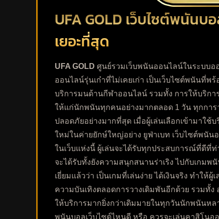
UFA GOLD เว็บไซต์พนันบอล 
เยอะที่สุด
UFA GOLD
ศูนย์รวมเว็บพนันออนไลน์ในระบบออ
ออนไลน์รุ่นเก๋าที่ไม่เคยเก่า เป็นเว็บไซต์พนันที่
บริการมนด้านกีฬาออนไลน์ รวมทั้ง การให้บริ
ให้แก่นักพนันทุกคนอย่างมากตลอด 1 วัน ทุกการวางเ
ปลอดภัยอย่างมากที่สุด เมื่อผู้เล่นเลือกเข้ามาใช้
ใหม่ในค่ายยักษ์ใหญ่อย่าง ยูฟ่าเบท เว็บไซต์พนัน
ในเว็บแห่งนี้ ผู้เล่นจะได้รับทุกประสบการณ์ที่ดีท
จะได้รับทั้งยังความสนุกสนานร่าเริง ไปกับเกมพนั
เยี่ยมแล้วว่า เป็นเกมที่เล่นง่าย ได้เงินจริง ทำให้ผู
ความบันเทิงตลอดการวางเดิมพันอีกด้วย รวมทั้ง อย่า
ให้บริการมากยิ่งกว่าเดิมมายในทุกวันนักพนันห
พนันบอลเว็บไซต์ไหนดี หรือ ควรจะเล่นคาสิโนออ