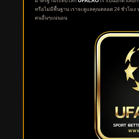
มาตรฐานระดับโลก
UFALAO
เราเป็นอีกตัวเลือก
หรือไม่มีพื้นฐาน เราจะดูแลคุณตลอด 24 ชั่วโมง 
คนอื่นๆแน่นอน