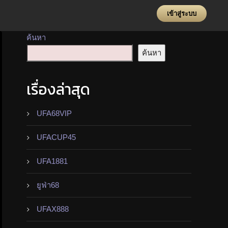
เข้าสู่ระบบ
ค้นหา
ค้นหา
เรื่องล่าสุด
UFA68VIP
UFACUP45
UFA1881
ยูฟ่า68
UFAX888