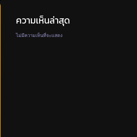
ความเห็นล่าสุด
ไม่มีความเห็นที่จะแสดง