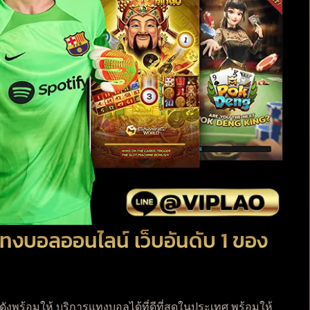
ทงบอลออนไลน์ เว็บอันดับ 1 ของ
ด่งดังพร้อมให้ บริการแทงบอลได้ที่ดีที่สุดในประเทศ พร้อมให้