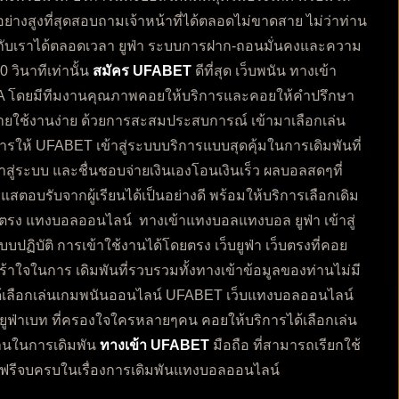
่างสูงที่สุดสอบถามเจ้าหน้าที่ได้ตลอดไม่ขาดสาย ไม่ว่าท่าน
กับเราได้ตลอดเวลา ยูฟ่า ระบบการฝาก-ถอนมั่นคงและความ
วินาทีเท่านั้น
สมัคร UFABET
ดีที่สุด เว็บพนัน ทางเข้า
UFA โดยมีทีมงานคุณภาพคอยให้บริการและคอยให้คำปรึกษา
บายใช้งานง่าย ด้วยการสะสมประสบการณ์ เข้ามาเลือกเล่น
ารให้ UFABET เข้าสู่ระบบบริการแบบสุดคุ้มในการเดิมพันที่
าสู่ระบบ และชื่นชอบจ่ายเงินเองโอนเงินเร็ว ผลบอลสดๆที่
ตอบรับจากผู้เรียนได้เป็นอย่างดี พร้อมให้บริการเลือกเดิม
ว็บตรง แทงบอลออนไลน์ ทางเข้าแทงบอลแทงบอล ยูฟ่า เข้าสู่
บปฏิบัติ การเข้าใช้งานได้โดยตรง เว็บยูฟ่า เว็บตรงที่คอย
้าใจในการ เดิมพันที่รวบรวมทั้งทางเข้าข้อมูลของท่านไม่มี
ได้เลือกเล่นเกมพนันออนไลน์ UFABET เว็บแทงบอลออนไลน์
 ยูฟ่าเบท ที่ครองใจใครหลายๆคน คอยให้บริการได้เลือกเล่น
านในการเดิมพัน
ทางเข้า UFABET
มือถือ ที่สามารถเรียกใช้
นเงินฟรีจบครบในเรื่องการเดิมพันแทงบอลออนไลน์